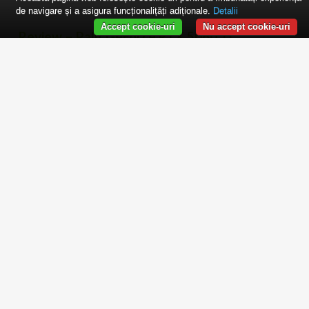
de navigare și a asigura funcționalițăți adiționale.
Detalii
Accept cookie-uri
Nu accept cookie-uri
Review – Palit GeForce RTX 5060 Ti
Infinity 3
16 April 2025
by
Monstru
Nominalizarile EHA2025 – European
Hardware Awards
14 April 2025
by
Monstru
3 responses
Portretul cititorului 2025 – Chestionar +
CONCURS
8 April 2025
by
Monstru
3 responses
Prezentare – MSI MPG 322URX QD-