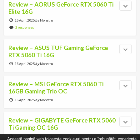
Review – AORUS GeForce RTX 5060 Ti
Elite 16G
16 April 2025
by
Monstru
2 responses
Review – ASUS TUF Gaming GeForce
RTX 5060 Ti 16G
16 April 2025
by
Monstru
Review – MSI GeForce RTX 5060 Ti
16GB Gaming Trio OC
16 April 2025
by
Monstru
Review – GIGABYTE GeForce RTX 5060
Ti Gaming OC 16G
16 April 2025
by
Monstru
Această pagină web folosește cookie-uri pentru a îmbunătăți experiența