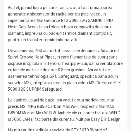
Astfel, primul lucru pe care l-am vazut a fost urmatoarea
generatie a sistemelor de racire pentru placi video, in
implementarea MSI GeForce RTX 5090 32G GAMING TRIO
Next-Gen. Aceasta va folosi o baza compozita de cupru-
diamant, impreuna cu pad-uri termice diamant compozit,
pentru un transfer termic imbunatatit.
De asemenea, MSI au aratat ceea ce ei denumesc Advanced
Spiral-Groove Heat Pipes, in care filamentele de cupru sunt
dispuse in spirala in interiorul heatpipe-ului, dar si ventilatoare
cu lamele metalice de doar 0.8mm grosime. Am vazut de
asemenea tehnologia GPU Safeguard, specifica pana acum
surselor MSI, integrata direct in placa video MSI GeForce RTX
5090 32G SUPRIM Safeguard.
La capitolul placi de baza, am vazut doua modele noi, mai
precis MSI MPG B850 Carbon Max WiFi, respectiv MSI MAG
B850M Mortar Max WiFi W. Ambele vin cu conectivitate WiFi 7
si 5GbE LAN si fac parte din curentul Multiple Easy DIY Design.
Nu puteau lipsi editiile speciale de RTX 5070 (World of