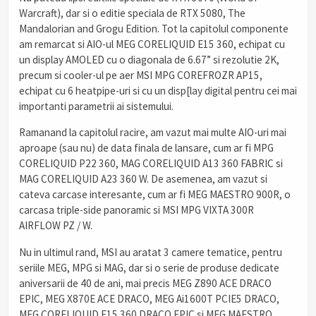
Warcraft), dar si o editie speciala de RTX 5080, The
Mandalorian and Grogu Edition. Tot la capitolul componente
am remarcat si AIO-ul MEG CORELIQUID E15 360, echipat cu
un display AMOLED cu o diagonala de 6.67” si rezolutie 2K,
precum si cooler-ul pe aer MSI MPG COREFROZR AP15,
echipat cu 6 heatpipe-uri si cu un disp[lay digital pentru cei mai
importanti parametrii ai sistemului.
Ramanand la capitolul racire, am vazut mai multe AIO-uri mai
aproape (sau nu) de data finala de lansare, cum ar fi MPG
CORELIQUID P22 360, MAG CORELIQUID A13 360 FABRIC si
MAG CORELIQUID A23 360 W. De asemenea, am vazut si
cateva carcase interesante, cum ar fi MEG MAESTRO 900R, o
carcasa triple-side panoramic si MSI MPG VIXTA 300R
AIRFLOW PZ / W.
Nu in ultimul rand, MSI au aratat 3 camere tematice, pentru
seriile MEG, MPG si MAG, dar si o serie de produse dedicate
aniversarii de 40 de ani, mai precis MEG Z890 ACE DRACO
EPIC, MEG X870E ACE DRACO, MEG Ai1600T PCIE5 DRACO,
MEG CORELIQUID E15 360 DRACO EPIC si MEG MAESTRO