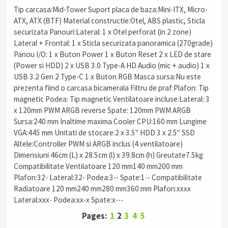
Tip carcasa:Mid-Tower Suport placa de baza:Mini-ITX, Micro-
ATX, ATX (BTF) Material constructie:Otel, ABS plastic, Sticla
securizata Panouri:Lateral: 1 x Otel perforat (in 2 zone)
Lateral + Frontal: 1 x Sticla securizata panoramica (270grade)
Panou I/O: 1 x Buton Power 1 x Buton Reset 2 x LED de stare
(Power si HDD) 2 x USB 3.0 Type-A HD Audio (mic + audio) 1 x
USB 3.2 Gen 2 Type-C 1 x Buton RGB Masca sursa:Nu este
prezenta fiind o carcasa bicamerala Filtru de praf:Plafon: Tip
magnetic Podea: Tip magnetic Ventilatoare incluse:Lateral: 3
x 120mm PWM ARGB reverse Spate: 120mm PWM ARGB
Sursa:240 mm Inaltime maxima Cooler CPU:160 mm Lungime
VGA:445 mm Unitati de stocare:2 x 3.5" HDD 3 x 2.5" SSD
Altele:Controller PWM si ARGB inclus (4 ventilatoare)
Dimensiuni 46cm (L) x 28.5cm (l) x 39.8cm (h) Greutate7.5kg
Compatibilitate Ventilatoare 120 mm140 mm200 mm
Plafon:32- Lateral:32- Podea:3-- Spate:1--
Compatibilitate
Radiatoare 120 mm240 mm280 mm360 mm Plafon:xxxx
Lateral:xxx- Podea:xx-x Spate:x---
Pages:
1
2
3
4
5