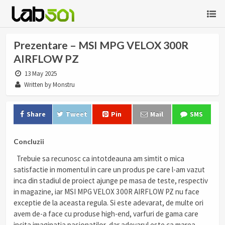
Prezentare – MSI MPG VELOX 300R
AIRFLOW PZ
13 May 2025
Written by Monstru
Share
Tweet
Pin
Mail
SMS
Concluzii
Trebuie sa recunosc ca intotdeauna am simtit o mica
satisfactie in momentul in care un produs pe care l-am vazut
inca din stadiul de proiect ajunge pe masa de teste, respectiv
in magazine, iar MSI MPG VELOX 300R AIRFLOW PZ nu face
exceptie de la aceasta regula. Si este adevarat, de multe ori
avem de-a face cu produse high-end, varfuri de gama care
incita imaginatia pasionatilor, dar adevarul este ca marea