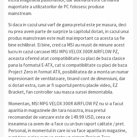
majoritate a utilizatorilor de PC folosesc produse
mainstream.
Si daca in cazul unui varf de gama pretul este pe masura, deci
nu prea avem parte de surprize la capitolul dotari, in cazul unui
produs mainstream este mult mai important ca acesta sa fie
bine echilibrat. Ei bine, cred ca MSI au reusit de minune acest
lucru in cazul carcasei MSI MPG VELOX 300R AIRFLOW PZ,
aceasta oferind atat compatibilitate cu placi de baza clasice
pana la formatul E-ATX, cat si compatibilitate cu placi de baza
Project Zero in format ATX, posibilitatea de a monta un numar
impresionant de ventilatoare, tinand cont de dimensiuni, dar
si dotari extra, cum ar fi suportul pentru placile video, EZ
Bracket, fan controller sau masca sursei demontabila.
Momentan, MSI MPG VELOX 300R AIRFLOW PZ nu si-a facut
aparitia in magazinele din tara noastra, insa pretul
recomandat de vanzare este de 149.99 USD, ceea ce
inseamna ca avem de-a face cu un bun raport calitate / pret.
Personal, in momentul in care isi va face aparitia in magazine,