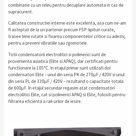
combinatie cu un releu pentru decuplare automata in caz de
supracurent.
Calitatea constructiei interne este excelenta, asa cum ne-am
fi asteptat de la un partener precum FSP: lipituri curate,
trasee bine rutate si fixarea componentelor critice cu adeziv,
pentru a preveni vibratiile sau zgomotele.
Totii condensatorii electrolitici si polimerici sunt de
provenienta asiatica (Elite si APAQ), dar certificati pentru
functionare la 105°C. In etajul primar sunt utilizati doi
condensatori Elite – unul din seria PK de 270µF / 420V si unul
din seria PL de 330µF / 420V – rezultand o capacitate totala
de 600µF. In etajul secundar regasim atat condensatori
electrolitici Elite, cat si polimerici APAQ si Elite, folositi pentru
filtrarea eficienta a rail-urilor de iesire.