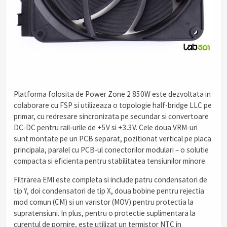
Platforma folosita de Power Zone 2 850W este dezvoltata in
colaborare cu FSP si utilizeaza o topologie half-bridge LLC pe
primar, cu redresare sincronizata pe secundar si convertoare
DC-DC pentru rail-urile de +5V si +3.3V. Cele doua VRM-uri
sunt montate pe un PCB separat, pozitionat vertical pe placa
principala, paralel cu PCB-ul conectorilor modulari – o solutie
compacta si eficienta pentru stabilitatea tensiunilor minore.
Filtrarea EMI este completa si include patru condensatori de
tip Y, doi condensatori de tip X, doua bobine pentru rejectia
mod comun (CM) si un varistor (MOV) pentru protectia la
supratensiuni. In plus, pentru o protectie suplimentara la
curentul de pornire, este utilizat un termistor NTC in