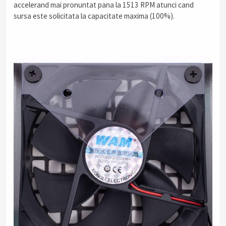
accelerand mai pronuntat pana la 1513 RPM atunci cand
sursa este solicitata la capacitate maxima (100%).