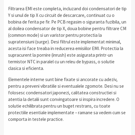
Filtrarea EMI este completa, incluzand doi condensatori de tip
Y si unul de tip X cu circuit de descarcare, continuat cu o
bobina de ferita pe fir. Pe PCB regasim o siguranta fuzibila, un
al doilea condensator de tip X, doua bobine pentru filtrare CM
(common mode) si un varistor pentru protectia la
supratensiuni (surge). Desi filtrul este implementat minimal,
acesta isi face treaba in reducerea emisiilor EMI. Protectia la
supracurent la pornire (inrush) este asigurata printr-un
termistor NTC in paralel cu un releu de bypass, o solutie
clasica si eficienta.
Elementele interne sunt bine fixate si ancorate cu adeziv,
pentru a preveni vibratiile si eventualele zgomote. Desi nu se
folosesc condensatori japonezi, calitatea constructiei si
atentia la detalii sunt convingatoare si inspira incredere. O
solutie echilibrata pentru un buget restrans, cu toate
protectiile esentiale implementate – ramane sa vedem cum se
comporta in testele practice.