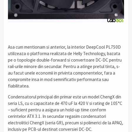
Asa cum mentionam si anterior, la interior DeepCool PL750D
utilizeaza o platforma realizata de Helly Technology, bazata
pe o topologie double-forward si convertoare DC-DC pentru
rail-urile minore din secundar. Pentru a atinge pretul tinta, s-
au facut unele economii in privinta componentelor, fara a
compromite insa in mod semnificativ performanta sau
fiabilitatea.
Condensatorul principal din primar este un model ChengX din
seria LS, cu o capacitate de 470 uF la 420 V si rating de 105°C
– suficient pentru a asigura un hold-up time conform
cerintelor ATX 3.1. In secundar regasim condensatori
electrolitici ChengX (seria GR), precum si polimerici de la APAQ,
inclusiv pe PCB-ul destinat conversiei DC-DC.