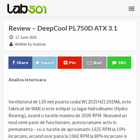
Review – DeepCool PL750D ATX 3.1
17 June 2025
Written by matose
Share
Tweet
Pin
Mail
SMS
Analiza interioara
Ventilatorul de 120 mm poarta codul W12025HZ12SEMA, este
fabricat de WAN si este echipat cu lagar hidrodinamic (Hydro
Bearing), avand o turatie maxima de 2500 RPM. Neavand un
mod semi-pasiv de functionare, acesta ramane activ in
permanenta – cu o turatie de aproximativ 1025 RPM la 10%
incarcare, urcand usor pana la 1060 RPM la 80% incarcare si