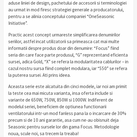
aduse liniei de design, pachetului de accesorii si terminologiei
au urmat in mod firesc strategiei generale a producatorului,
pentru a se alinia conceptului companiei “OneSeasonic
Initiative”.
Practic acest concept urmareste simplificarea denumirilor
seriilor, astfel incat utilizatorii sa primeasca cat mai multe
informatii despre produs doar din denumire: “Focus” fiind
seria din care face parte produsul, “G” reprezentand eficienta
sursei, adica Gold, “X” se refera la modularitatea cablurilor – in
cazul nostru sursa fiind complet modulara, iar “550” se refera
la puterea sursei. Ati prins ideea.
Aceasta serie este alcatuita din cinci modele, iar noi am primit
la teste cea mai micuta varianta, insa oferta include si
variante de 650W, 750W, 850W si 1000W. Indiferent de
modelul seriei, beneficiem de optiunea functionarii
ventilatorului intr-un mod fanless pana la o incarcare de 30%
precum si de 10 ani garantie, asa cum ne-au obisnuit deja
Seasonic pentru sursele lor din gama Focus. Metodologie
noua, scule noi, sa trecem la treaba!