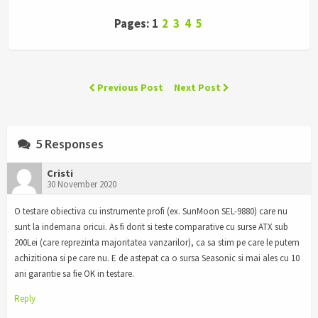
Pages: 1
2
3
4
5
Previous Post
Next Post
5 Responses
Cristi
30 November 2020
O testare obiectiva cu instrumente profi (ex. SunMoon SEL-9880) care nu
sunt la indemana oricui. As fi dorit si teste comparative cu surse ATX sub
200Lei (care reprezinta majoritatea vanzarilor), ca sa stim pe care le putem
achizitiona si pe care nu. E de astepat ca o sursa Seasonic si mai ales cu 10
ani garantie sa fie OK in testare.
Reply