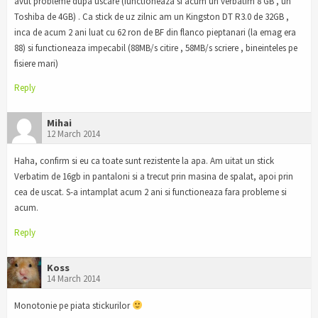
avut probleme dupa uscare (functioneaza si acum un verbatim 8 GB , un
Toshiba de 4GB) . Ca stick de uz zilnic am un Kingston DT R3.0 de 32GB ,
inca de acum 2 ani luat cu 62 ron de BF din flanco pieptanari (la emag era
88) si functioneaza impecabil (88MB/s citire , 58MB/s scriere , bineinteles pe
fisiere mari)
Reply
Mihai
12 March 2014
Haha, confirm si eu ca toate sunt rezistente la apa. Am uitat un stick
Verbatim de 16gb in pantaloni si a trecut prin masina de spalat, apoi prin
cea de uscat. S-a intamplat acum 2 ani si functioneaza fara probleme si
acum.
Reply
Koss
14 March 2014
Monotonie pe piata stickurilor