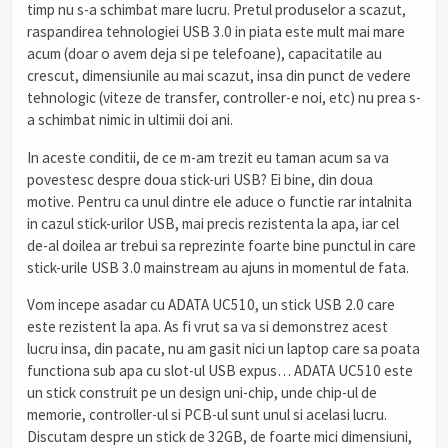
timp nu s-a schimbat mare lucru. Pretul produselor a scazut,
raspandirea tehnologiei USB 3.0 in piata este mult mai mare
acum (doar o avem deja si pe telefoane), capacitatile au
crescut, dimensiunile au mai scazut, insa din punct de vedere
tehnologic (viteze de transfer, controller-e noi, etc) nu prea s-
a schimbat nimic in ultimii doi ani.
In aceste conditii, de ce m-am trezit eu taman acum sa va
povestesc despre doua stick-uri USB? Ei bine, din doua
motive. Pentru ca unul dintre ele aduce o functie rar intalnita
in cazul stick-urilor USB, mai precis rezistenta la apa, iar cel
de-al doilea ar trebui sa reprezinte foarte bine punctul in care
stick-urile USB 3.0 mainstream au ajuns in momentul de fata.
Vom incepe asadar cu ADATA UC510, un stick USB 2.0 care
este rezistent la apa. As fi vrut sa va si demonstrez acest
lucru insa, din pacate, nu am gasit nici un laptop care sa poata
functiona sub apa cu slot-ul USB expus… ADATA UC510 este
un stick construit pe un design uni-chip, unde chip-ul de
memorie, controller-ul si PCB-ul sunt unul si acelasi lucru.
Discutam despre un stick de 32GB, de foarte mici dimensiuni,