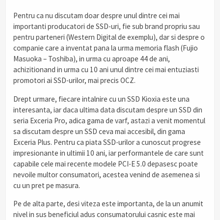
Pentru ca nu discutam doar despre unul dintre cei mai
importanti producatori de SSD-uri, fie sub brand propriu sau
pentru parteneri (Western Digital de exemplu), dar si despre o
companie care a inventat pana la urma memoria flash (Fujio
Masuoka – Toshiba), in urma cu aproape 44 de ani,
achizitionand in urma cu 10 ani unul dintre cei mai entuziasti
promotori ai SSD-urilor, mai precis OCZ.
Drept urmare, fiecare intalnire cu un SSD Kioxia este una
interesanta, iar daca ultima data discutam despre un SSD din
seria Exceria Pro, adica gama de varf, astazi a venit momentul
sa discutam despre un SSD ceva mai accesibil, din gama
Exceria Plus. Pentru ca piata SSD-urilor a cunoscut progrese
impresionante in ultimii 10 ani, iar performantele de care sunt
capabile cele mai recente modele PCI-E 5.0 depasesc poate
nevoile multor consumatori, acestea venind de asemenea si
cu un pret pe masura.
Pe de alta parte, desi viteza este importanta, de la un anumit
nivel in sus beneficiul adus consumatorului casnic este mai