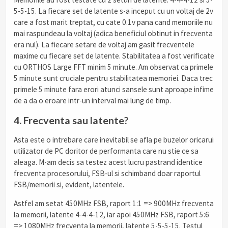
5-5-15. La fiecare set de latente s-a inceput cu un voltaj de 2v
care a fost marit treptat, cu cate 0.1v pana cand memoriile nu
mai raspundeau la voltaj (adica beneficiul obtinut in frecventa
era nul). La fiecare setare de voltaj am gasit frecventele
maxime cu fiecare set de latente. Stabilitatea a fost verificate
cu ORTHOS Large FFT minim 5 minute. Am observat ca primele
5 minute sunt cruciale pentru stabilitatea memoriei. Daca trec
primele 5 minute fara erori atunci sansele sunt aproape infime
de a da o eroare intr-un interval mai lung de timp.
4. Frecventa sau latente?
Asta este o intrebare care inevitabil se afla pe buzelor oricarui
utilizator de PC doritor de performanta care nu stie ce sa
aleaga. M-am decis sa testez acest lucru pastrand identice
frecventa procesorului, FSB-ul si schimband doar raportul
FSB/memorii si, evident, latentele.
Astfel am setat 450MHz FSB, raport 1:1 => 900MHz frecventa
la memorii, latente 4-4-4-12, iar apoi 450MHz FSB, raport 5:6
=> 1080MHz frecventa la memorii, latente 5-5-5-15. Testul