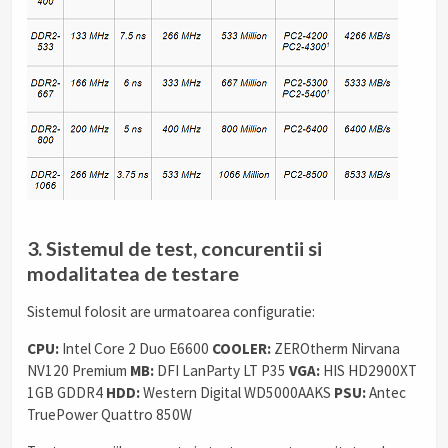
3. Sistemul de test, concurentii si
modalitatea de testare
Sistemul folosit are urmatoarea configuratie:
CPU:
Intel Core 2 Duo E6600
COOLER:
ZEROtherm Nirvana
NV120 Premium
MB:
DFI LanParty LT P35
VGA:
HIS HD2900XT
1GB GDDR4
HDD:
Western Digital WD5000AAKS
PSU:
Antec
TruePower Quattro 850W