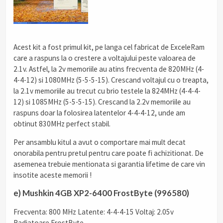
Acest kit a fost primul kit, pe langa cel fabricat de ExceleRam
care a raspuns la o crestere a voltajului peste valoarea de
2.1v. Astfel, la 2v memoriile au atins frecventa de 820MHz (4-
4-4-12) si 1080MHz (5-5-5-15). Crescand voltajul cu o treapta,
la 2.1v memoriile au trecut cu brio testele la 824MHz (4-4-4-
12) si 1085MHz (5-5-5-15). Crescand la 2.2v memoriile au
raspuns doar la folosirea latentelor 4-4-4-12, unde am
obtinut 830MHz perfect stabil.
Per ansamblu kitul a avut o comportare mai mult decat
onorabila pentru pretul pentru care poate fi achizitionat. De
asemenea trebuie mentionata si garantia lifetime de care vin
insotite aceste memorii !
e) Mushkin 4GB XP2-6400 FrostByte (996580)
Frecventa: 800 MHz Latente: 4-4-4-15 Voltaj: 2.05v
Radiatoare FrostByte