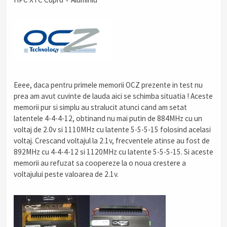
Eeee, daca pentru primele memorii OCZ prezente in test nu
prea am avut cuvinte de lauda aici se schimba situatia ! Aceste
memorii pur si simplu au stralucit atunci cand am setat
latentele 4-4-4-12, obtinand nu mai putin de 884MHz cu un
voltaj de 2.0v si 1110MHz cu latente 5-5-5-15 folosind acelasi
voltaj. Crescand voltajul la 2.1v, frecventele atinse au fost de
892MHz cu 4-4-4-12 si 1120MHz cu latente 5-5-5-15. Si aceste
memorii au refuzat sa coopereze la o noua crestere a
voltajului peste valoarea de 2.1v.