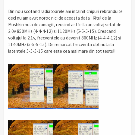
Din nou scotand radiatoarele am intalnit chipuri rebranduite
deci nu am avut noroc nici de aceasta data . Kitul de la
Mushkin nu a dezamagit, reusind astfel la un voltaj setat de
2.0v 850MHz (4-4-4-12) si 1120MHz (5-5-5-15). Crescand
voltajul la 2.1v, frecventele au devenit 860MHz (4-4-4-12) si
1140MHz (5-5-5-15). De remarcat frecventa obtinuta la
latentele 5-5-5-15 care este cea mai mare din tot testul!