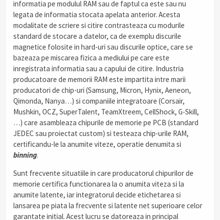
informatia pe modulul RAM sau de faptul ca este sau nu
legata de informatia stocata apelata anterior. Acesta
modalitate de scriere si citire contrasteaza cu modurile
standard de stocare a datelor, ca de exemplu discurile
magnetice folosite in hard-uri sau discurile optice, care se
bazeaza pe miscarea fizica a mediului pe care este
inregistrata informatia sau a capului de citire.
Industria
producatoare de memorii RAM este impartita intre marii
producatori de chip-uri (Samsung, Micron, Hynix, Aeneon,
Qimonda, Nanya…) si companiile integratoare (Corsair,
Mushkin, OCZ, SuperTalent, TeamXtreem, CellShock, G-Skill,
…) care asambleaza chipurile de memorie pe PCB (standard
JEDEC sau proiectat custom) si testeaza chip-urile RAM,
certificandu-le la anumite viteze, operatie denumita si
binning
.
Sunt frecvente situatiile in care producatorul chipurilor de
memorie certifica functionarea la o anumita viteza si la
anumite latente, iar integratorul decide etichetarea si
lansarea pe piata la frecvente si latente net superioare celor
garantate initial. Acest lucru se datoreaza in principal