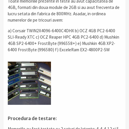
Toate memoriile prezente in teste au avut capacitatea de
4GB, formati din doua module de 2GB si au avut frecventa de
lucru setata din fabrica de 800MHz. Asadar, in ordinea
numerelor de pe tricouri avem:
a)
Corsair TWIN2X4096-6400C4DHX
b)
OCZ 4GB PC2-6400
SLI-Ready XTC
c)
OCZ Reaper HPC 4GB PC2-6400
d)
Mushkin
4GB SP2-6400+ FrostByte (996558+)
e)
Mushkin 4GB XP2-
6400 FrostByte (996580)
f) ExceleRam EX2-4800P2-SW
Procedura de testare:
Memoriile au fost testate cu 2 seturi de latente: 4-4-4-12 si 5-