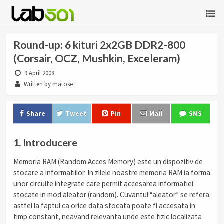
Round-up: 6 kituri 2x2GB DDR2-800
(Corsair, OCZ, Mushkin, Exceleram)
9 April 2008
Written by matose
Share
Tweet
Pin
Mail
SMS
1. Introducere
Memoria RAM (Random Acces Memory) este un dispozitiv de
stocare a informatiilor. In zilele noastre memoria RAM ia forma
unor circuite integrate care permit accesarea informatiei
stocate in mod aleator (random). Cuvantul “aleator” se refera
astfel la faptul ca orice data stocata poate fi accesata in
timp constant, neavand relevanta unde este fizic localizata