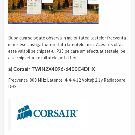
Dupa cum se poate observa in majoritatea testelor frecventa
mare iese castigatoare in fata latentelor mici. Acest rezultat
este valabil pe chipset-ul P35 pe care am efectuat testele, pe
alte chipseturi rezultatele pot diferi.
a) Corsair TWIN2X4096-6400C4DHX
Frecventa: 800 MHz Latente: 4-4-4-12 Voltaj: 2.1v Radiatoare
DHX