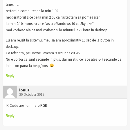
timeline:
restart la computer pe la min 1:30
moderatorul zice pe la min 2:06 ca “asteptam sa porneasca”
la min 2:10 monstru zice “asta e Windows 10 cu Skylake”
mai vorbesc aia ce mai vorbesc si la minutul 2:23 intra in desktop
Eu am reusit la sistemul meu sa am aproximativ 16 sec de la buton in
desktop.
Ca referinta, pe Haswell aveam 9 secunde cu W7.
Nu e vorba ca sunt secunde in plus, dar nu stiu ce face alea 6-7 secunde de
la buton pana la beep/post
Reply
ionut
20 October 2017
IX Code are iluminare RGB
Reply