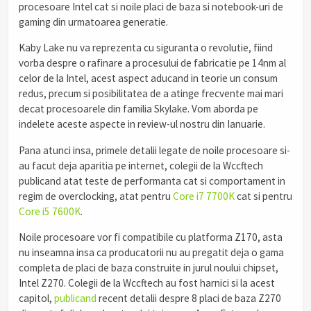
procesoare Intel cat si noile placi de baza si notebook-uri de
gaming din urmatoarea generatie.
Kaby Lake nu va reprezenta cu siguranta o revolutie, fiind
vorba despre o rafinare a procesului de fabricatie pe 14nm al
celor de la Intel, acest aspect aducand in teorie un consum
redus, precum si posibilitatea de a atinge frecvente mai mari
decat procesoarele din familia Skylake. Vom aborda pe
indelete aceste aspecte in review-ul nostru din Ianuarie.
Pana atunci insa, primele detalii legate de noile procesoare si-
au facut deja aparitia pe internet, colegii de la Wccftech
publicand atat teste de performanta cat si comportament in
regim de overclocking, atat pentru
Core i7 7700K
cat si pentru
Core i5 7600K
.
Noile procesoare vor fi compatibile cu platforma Z170, asta
nu inseamna insa ca producatorii nu au pregatit deja o gama
completa de placi de baza construite in jurul noului chipset,
Intel Z270. Colegii de la Wccftech au fost harnici si la acest
capitol,
publicand
recent detalii despre 8 placi de baza Z270