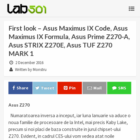
First look – Asus Maximus IX Code, Asus
Maximus IX Formula, Asus Prime Z270-A,
Asus STRIX Z270E, Asus TUF Z270
MARK 1
2 December 2016
Written by Monstru
Share
Tweet
Pin
Mail
SMS
Asus Z270
Numaratoarea inversa a inceput, iar luna Ianuarie va aduce o
noua familie de procesoare de la Intel, mai precis Kaby Lake,
precum si noi placi de baza construite in jurul chipset-ului
Z270. Evident, in cadrul CES-ului vom vedea atat noile