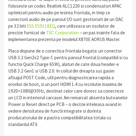
foloseste un codec Realtek ALC1220 si condensatori APAC
optimizati pentru audio pe iesirea frontala, in timp ce
conectorii audio de pe panoul I/O sunt gestionati de un DAC
pe 32 biti
ESS ES9118EQ
, care utilizeaza un oscilator de
precizie furnizat de
TXC Corporation
– un pas inainte fata de
implementarea prezenta pe modelul X870E AORUS Master.
Placa dispune de o conectica frontala bogata: un conector
USB 3.2 Gen2x2 Type-C pentru panoul frontal (compatibil si cu
functia Quick Charge 65W), alaturi de cate doua header-e
USB 3.2 Gen1 si USB 2.0. In coltul din dreapta sus gasim
afisajul POST Code, util pentru diagnosticarea rapida a
erorilor de boot, si un port HDMI 1.4 cu rezolutie maxima de
1920×1080@30Hz, destinat celor care doresc sa conecteze
un LCD in interiorul carcasei. Am remarcat absenta butoanelor
Power si Reset direct pe PCB – o decizie inteleasa avand in
vedere densitatea de functii integrate si dorinta
producatorului de a pastra compatibilitatea totala cu
standardul ATX.