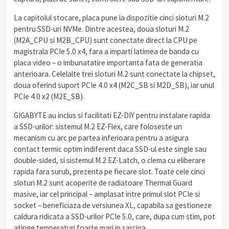
La capitolul stocare, placa pune la dispozitie cinci sloturi M.2
pentru SSD-uri NVMe. Dintre acestea, doua sloturi M.2
(M2A_CPU si M2B_CPU) sunt conectate direct la CPU pe
magistrala PCIe 5.0 x4, fara a imparti latimea de banda cu
placa video – o imbunatatire importanta fata de generatia
anterioara. Celelalte trei sloturi M.2 sunt conectate la chipset,
doua oferind suport PCIe 4.0 x4 (M2C_SB si M2D_SB), iar unul
PCIe 4.0 x2 (M2E_SB).
GIGABYTE au inclus si facilitati EZ-DIY pentru instalare rapida
a SSD-urilor: sistemul M.2 EZ-Flex, care foloseste un
mecanism cu arc pe partea inferioara pentru a asigura
contact termic optim indiferent daca SSD-ul este single sau
double-sided, si sistemul M.2 EZ-Latch, o clema cu eliberare
rapida fara surub, prezenta pe fiecare slot. Toate cele cinci
sloturi M.2 sunt acoperite de radiatoare Thermal Guard
masive, iar cel principal – amplasat intre primul slot PCIe si
socket – beneficiaza de versiunea XL, capabila sa gestioneze
caldura ridicata a SSD-urilor PCIe 5.0, care, dupa cum stim, pot
atinge temperaturi foarte mari in sarcina.