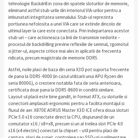
tehnologie Backdrill in zona din spatele sloturilor de memorie,
eliminand astfel stub-urile din interiorul VIA-urilor pentru a
imbunatati integritatea semnalului. Stub-ul reprezinta
portiunea nefolosita a unei VIA care se extinde dincolo de
ultimul layer la care este conectata. Prin indepartarea acestor
stub-uri – care actioneaza ca linii de transmisie nedorite –
procesul de backdrilling previne reflexiile de semnal, zgomotul
si jitter-ul, aspecte critice mai ales in aplicatii de frecventa
ridicata, precum magistrala de memorie DDR5.
Astfel, noile placi de baza din seria X3D pot suporta frecvente
de pana la DDR5-9000 (in cazul utilizarii unui APU Ryzen din
seria 8000G), o crestere notabila fata de seria anterioara,
certificata doar pana la DDR5-8600 in conditii similare.
Layout-ul placii este bine gandit, in format ATX, cu sloturile si
conectorii amplasati ergonomic pentru a facilita montajul si
fluxul de aer. X870E AORUS Master X3D ICE ofera doua sloturi
PCIe 5.0 x16 conectate direct la CPU, dispunand de un
comutator x16 / x8+x8, precum si un al treilea slot PCIe 4.0
x16 (x4 electric) conectat la chipset – util pentru placi de
captura, placi de sunet, controlere sau SSD-uri suplimentare.