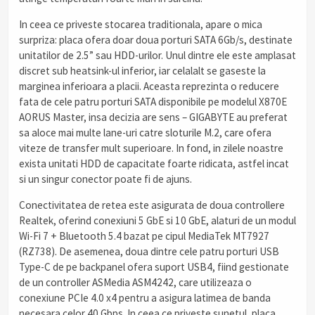
In ceea ce priveste stocarea traditionala, apare o mica
surpriza: placa ofera doar doua porturi SATA 6Gb/s, destinate
unitatilor de 2.5” sau HDD-urilor. Unul dintre ele este amplasat
discret sub heatsink-ul inferior, iar celalalt se gaseste la
marginea inferioara a placii. Aceasta reprezinta o reducere
fata de cele patru porturi SATA disponibile pe modelul X870E
AORUS Master, insa decizia are sens – GIGABYTE au preferat
sa aloce mai multe lane-uri catre sloturile M.2, care ofera
viteze de transfer mult superioare. In fond, in zilele noastre
exista unitati HDD de capacitate foarte ridicata, astfel incat
si un singur conector poate fi de ajuns.
Conectivitatea de retea este asigurata de doua controllere
Realtek, oferind conexiuni 5 GbE si 10 GbE, alaturi de un modul
Wi-Fi 7 + Bluetooth 5.4 bazat pe cipul MediaTek MT7927
(RZ738). De asemenea, doua dintre cele patru porturi USB
Type-C de pe backpanel ofera suport USB4, fiind gestionate
de un controller ASMedia ASM4242, care utilizeaza o
conexiune PCIe 4.0 x4 pentru a asigura latimea de banda
necesara celor 40 Gbps. In ceea ce priveste sunetul, placa