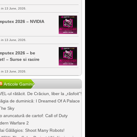
s in 13 June, 2026.
putex 2026 – NVIDIA
s in 13 June, 2026.
putex 2026 – be
et! – Surse si racire
s in 13 June, 2026.
Articole Gaming
EL-ul rătăcit. De Crăciun, liber la „răsfoit”!
ăgia de duminică: I Dreamed Of A Palace
The Sky
o aruncatură de cartof: Call of Duty
dern Warfare 2
ai Gălăgios: Shoot Many Robots!