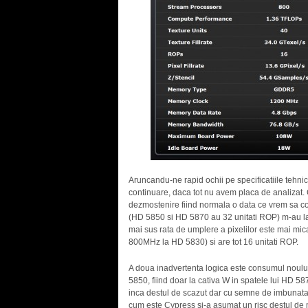
Aruncandu-ne rapid ochii pe specificatiile tehn
continuare, daca tot nu avem placa de analizat.
dezmostenire fiind normala o data ce vrem sa co
(HD 5850 si HD 5870 au 32 unitati ROP) m-au la
mai sus rata de umplere a pixelilor este mai mi
800MHz la HD 5830) si are tot 16 unitati ROP.
A doua inadvertenta logica este consumul noulu
5850, fiind doar la cativa W in spatele lui HD 5
inca destul de scazut dar cu semne de imbunatat
cum este Cypress si-a asumat un risc destul de ma