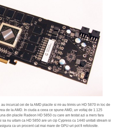
u incurcat cei de la AMD placile si mi-au trimis un HD 5870 in loc de
rea de la AMD. In ciuda a ceea ce spune AMD, un voltaj de 1.125
na din placile Radeon HD 5850 cu care am testat azi a mers fara
i sa nu uitam ca HD 5850 are un cip Cypress cu 1440 unitati stream si
 asigura ca un procent cat mai mare de GPU-uri pot fi refolosite.