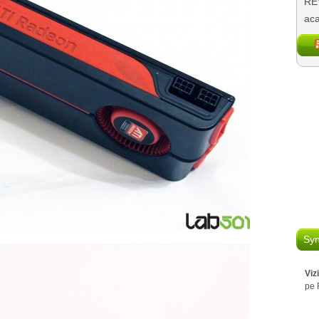
REV
aca
Syn
Viz
pe 