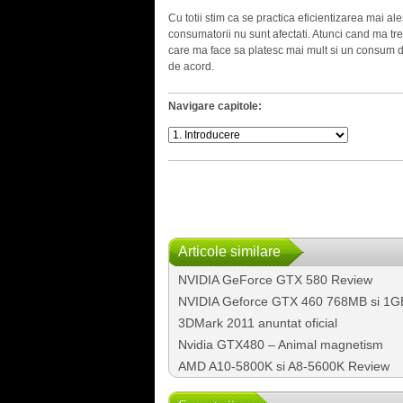
Cu totii stim ca se practica eficientizarea mai al
consumatorii nu sunt afectati. Atunci cand ma tre
care ma face sa platesc mai mult si un consum 
de acord.
Navigare capitole:
Articole similare
NVIDIA GeForce GTX 580 Review
NVIDIA Geforce GTX 460 768MB si 1G
3DMark 2011 anuntat oficial
Nvidia GTX480 – Animal magnetism
AMD A10-5800K si A8-5600K Review