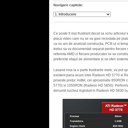
Navigare capitole:
Ce poate fi mai frustrant decat sa scriu articolul
placa video care nu se va gasi niciodata pe piat
ca nu am de analizat constructia, PCB-ul si temper
trebui sa va documentati separat pentru fiecare
referinta AMD ci fiecare producator isi va cons
preferinte etajul de alimentare si va oferi sisteme
Lasand insa la o parte frustrarile mele, va pot 
existent pana acum intre Radeon HD 5770 si Rad
priveste pretul. Astfel, cei aproximativ 850RO
5770) si 1050RON (Radeon HD 5850). Performanta
denumit nucleul inglobat in Radeon HD 5830 nu 