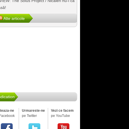
IEW: The Solus Project / Nicăieri nu-i ca
să!
Alte articole
dication
iteaza-ne
Urmareste-ne
Vezi ce facem
Facebook
pe Twitter
pe YouTube