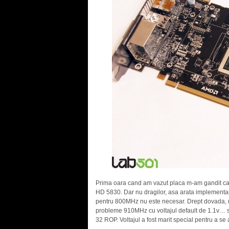
Prima oara cand am vazut placa m-am gandit ca a
HD 5830. Dar nu dragilor, asa arata implementa
pentru 800MHz nu este necesar. Drept dovada, u
probleme 910MHz cu voltajul default de 1.1v… s
32 ROP. Voltajul a fost marit special pentru a se