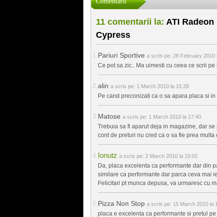
Comentarii
11 comentarii la:
ATI Radeon H
Cypress
Pariuri Sportive
a scris pe:
28 February 2010 
Ce pot sa zic.. Ma uimesti cu ceea ce scrii pe b
alin
a scris pe:
1 March 2010 la 15:39
Pe cand preconizati ca o sa apara placa si i
Matose
a scris pe:
1 March 2010 la 17:40
Trebuia sa fi aparut deja in magazine, dar se
cont de preturi nu cred ca o sa fie prea multa
Ionutz
a scris pe:
2 March 2010 la 10:02
Da, placa excelenta ca performante dar din p
similare ca performante dar parca ceva mai ie
Felicitari pt munca depusa, va urmaresc cu m
Pizza Non Stop
a scris pe:
15 March 2010 la 
placa e excelenta ca performante si pretul p