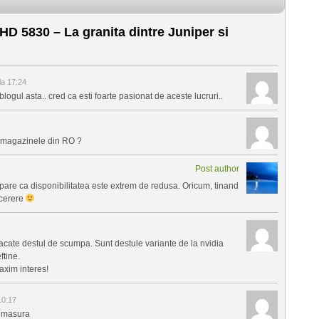
D 5830 – La granita dintre Juniper si
la 17:24
logul asta.. cred ca esti foarte pasionat de aceste lucruri..
n magazinele din RO ?
Post author
 pare ca disponibilitatea este extrem de redusa. Oricum, tinand
 cerere
acate destul de scumpa. Sunt destule variante de la nvidia
ftine.
axim interes!
10:17
e masura