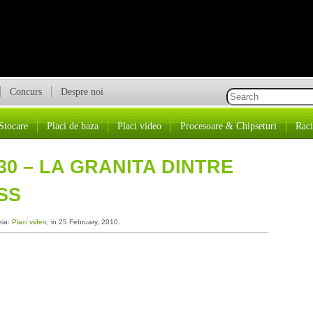
Concurs
Despre noi
Stocare
Placi de baza
Placi video
Procesoare & Chipseturi
Raci
30 – LA GRANITA DINTRE
SS
ria:
Placi video
, in 25 February, 2010.