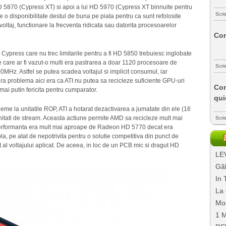
i HD 5870 (Cypress XT) si apoi a lui HD 5970 (Cypress XT binnuite pentru
Scri
 o disponibilitate destul de buna pe piata pentru ca sunt refolosite
oltaj, functionare la frecventa ridicata sau datorita procesoarelor
Com
 Cypress care nu trec limitarile pentru a fi HD 5850 trebuiesc inglobate
 care ar fi vazut-o multi era pastrarea a doar 1120 procesoare de
Scri
00MHz. Astfel se putea scadea voltajul si implicit consumul, iar
ra problema aici era ca ATI nu putea sa recicleze suficiente GPU-uri
Com
mai putin fericita pentru cumparator.
qui
me la unitatile ROP, ATI a hotarat dezactivarea a jumatate din ele (16
itati de stream. Aceasta actiune permite AMD sa recicleze mult mai
Scri
performanta era mult mai aproape de Radeon HD 5770 decat era
mpla, pe atat de nepotrivita pentru o solutie competitiva din punct de
it al voltajului aplicat. De aceea, in loc de un PCB mic si dragut HD
LEV
Găl
In 
La 
Mo
1 M