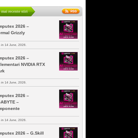
 mai recente stiri
putex 2026 –
rmal Grizzly
s in 14 June, 2026.
putex 2026 –
lementari NVIDIA RTX
rk
s in 14 June, 2026.
putex 2026 –
GABYTE –
mponente
s in 14 June, 2026.
putex 2026 – G.Skill