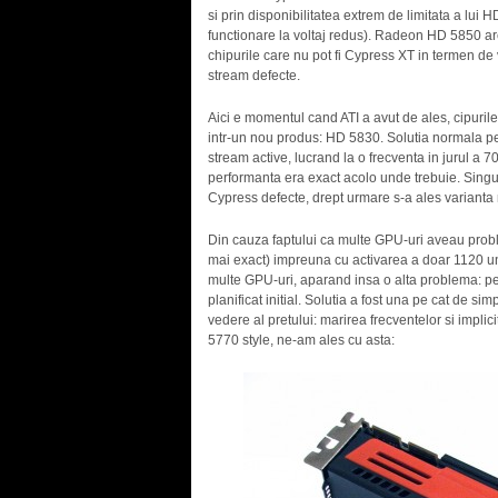
si prin disponibilitatea extrem de limitata a lu
functionare la voltaj redus). Radeon HD 5850 are
chipurile care nu pot fi Cypress XT in termen de v
stream defecte.
Aici e momentul cand ATI a avut de ales, cipurile
intr-un nou produs: HD 5830. Solutia normala pe
stream active, lucrand la o frecventa in jurul a 7
performanta era exact acolo unde trebuie. Singu
Cypress defecte, drept urmare s-a ales varianta 
Din cauza faptului ca multe GPU-uri aveau proble
mai exact) impreuna cu activarea a doar 1120 un
multe GPU-uri, aparand insa o alta problema: 
planificat initial. Solutia a fost una pe cat de si
vedere al pretului: marirea frecventelor si implic
5770 style, ne-am ales cu asta: