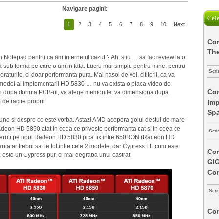
Navigare pagini:
Cele
1
2
3
4
5
6
7
8
9
10
Next
Com
The
 in Notepad pentru ca am internetul cazut ? Ah, stiu … sa fac review la o
a sub forma pe care o am in fata. Lucru mai simplu pentru mine, pentru
Scri
aturile, ci doar performanta pura. Mai nasol de voi, cititorii, ca va
 model al implementarii HD 5830 … nu va exista o placa video de
Com
trui dupa dorinta PCB-ul, va alege memoriile, va dimensiona dupa
 de racire proprii.
Imp
Spa
spune si despre ce este vorba. Astazi AMD acopera golul destul de mare
eon HD 5850 atat in ceea ce priveste performanta cat si in ceea ce
Scri
N ceruti pe noul Radeon HD 5830 pica fix intre 650RON (Radeon HD
 ar trebui sa fie tot intre cele 2 modele, dar Cypress LE cum este
Com
este un Cypress pur, ci mai degraba unul castrat.
GI
Co
Scri
Com