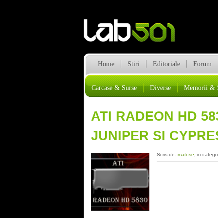
Home
Stiri
Editoriale
Forum
Carcase & Surse
Diverse
Memorii & 
ATI RADEON HD 58
JUNIPER SI CYPRE
Scris de:
matose
, in catego