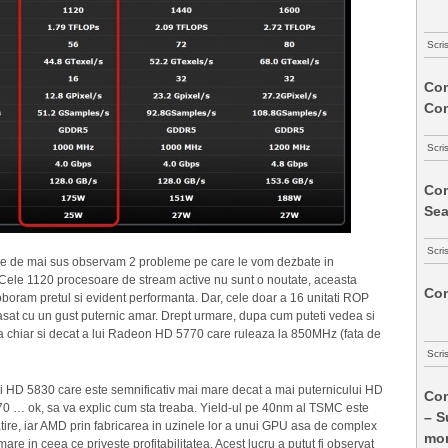
Scri
Com
Co
Scri
Com
Sea
Scri
ice de mai sus observam 2 probleme pe care le vom dezbate in
 Cele 1120 procesoare de stream active nu sunt o noutate, aceasta
Com
boram pretul si evident performanta. Dar, cele doar a 16 unitati ROP
sat cu un gust puternic amar. Drept urmare, dupa cum puteti vedea si
ca chiar si decat a lui Radeon HD 5770 care ruleaza la 850MHz (fata de
Scri
i HD 5830 care este semnificativ mai mare decat a mai puternicului HD
Com
870 … ok, sa va explic cum sta treaba. Yield-ul pe 40nm al TSMC este
– S
ire, iar AMD prin fabricarea in uzinele lor a unui GPU asa de complex
mon
re in ceea ce priveste profitabilitatea. Acest lucru a putut fi observat