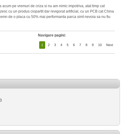
es acum pe vremuri de criza si nu am nimic impotriva, atat timp cat
zesc cu un produs ciopartit dar revigorat artificial, cu un PCB cat China
demn de o placa cu 50% mai performanta parca simt nevoia sa nu fiu
Navigare pagini:
1
2
3
4
5
6
7
8
9
10
Next
B