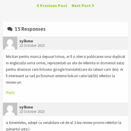
Previous Post
Next Post
15 Responses
sylkme
22 October 2010
felicitari pentru munca depusa! totusi, ar fi o idee si publicarea unui duplicat
in engleza(la urma urmei, reprezentati un site de referinta in domeniul asta)
pentru strainezii care folosesc google translate(care da rateuri cam des). Ar
fi interesant sa vad pe forumuri externe link-uri catre lab501 referitor la
review-uri.
Reply
sylkme
22 October 2010
si bineinteles, astept cu nerabdare cel de-al 3-lea review promis referitor la
subiectul asta:)