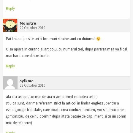
Reply
Monstru
22 October 2010
Pai link-uri pe site-uri si forumuri straine sunt cu duiumul
O sa apara in curand ai articolul cu numarul trei, dupa parerea mea va fi cel
mai hard-core dintre toate.
Reply
sylkme
22 October 2010
ala il si astept, tocmai de aia n-am dormit noaptea asta:)
stiu ca sunt, dar ma refeream strict la articol in limba engleza, pentru a
evita google translate, care poate crea confuzii. oricum, voi stiti mai bine.
@monstru, de ce nu dormi? dupa atata bataie de cap, meriti si tu un somn
mic de refacere:)