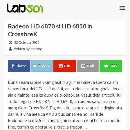
Radeon HD 6870 si HD 6850 in
CrossfireX
22 October 2010
Written by matose
Share
Tweet
Pin
Mail
SMS
Buna seara si bine v-am gasit dragii mei / cineva spera ca am
ramas fara idei ? Ca si Parazitii, am o idee si mai originala decat
aia dinainte, asa ca dupa ce probabil ati vazut deja articolul lui
Tudor legat de HD 6870 si HD 6850, eu am zis sa va arat cum
merg ele in CrossfireX. Da, da, stiu ca nu e seara si e dimineata
dar nu e vina mea ca AMD a pus lansarea noii serii de
Radeoane la ora 5 dimineata; nici cafeaua n-ai timp s-o bei. In
fine, termin cu aberatiile si trec la treaba …