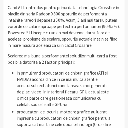
Cand ATI a introdus pentru prima data tehnologia Crossfire in
placile din seria Radeon X800 sporurile de performanta
intalnite rareori depaseau 50%. Acum, 5 ani mai tarziu putem
vorbi de o scalare aproape perfecta a performantei (90-95%).
Povestea SLI incepe cu un an mai devreme dar sufera de
aceleasi probleme de scalare, sporurile actuale intalnite fiind
in mare masura aceleasi ca si in cazul Crossfire.
Scalarea mai buna a performantei solutiilor multi-card a fost
posibila datorita a 2 factori principali:
in primul rand producatorii de chipuri grafice (ATI si
NVIDIA) acorda din ce in ce mai multa atentie
acestui subiect atunci cand lanseaza noi generatii
de placi video. In interiorul fiecarui GPU actual este
o mica parte care gestioneaza comunicarea cu
celelalt sau celelalte GPU-uri.
producatorii de jocuri si motoare grafice au lucrat
impreuna cu producatorii de chipuri grafice pentru a
suporta cat mai bine cele doua tehnologii (Crossfire