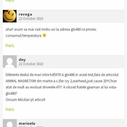
Reply
revega
22 October 2010
aha!! acum sa mai vad misto-uri la adresa gtx480 ce privesc
consumul/temperatura
Reply
dny
22 October 2010
Diferente destul de mari intre hd5970 si gtx480 in acest test,fata de articolul
ANIMAL MAGNETISM din martie a.c.(far cry 2,warhead,just cause 2)!!!Chiar
atat de mult au evoluat driverele ATI? A obosit fratele geaman al lui vista-
gtx480?
Oricum felicitari pt articol!
Reply
marinelu