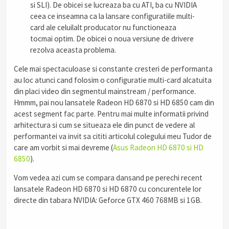
si SLI). De obicei se lucreaza ba cu ATI, ba cu NVIDIA
ceea ce inseamna ca la lansare configuratiile multi-
card ale celuilalt producator nu functioneaza
tocmai optim. De obicei o noua versiune de drivere
rezolva aceasta problema.
Cele mai spectaculoase si constante cresteri de performanta
au loc atunci cand folosim o configuratie multi-card alcatuita
din placi video din segmentul mainstream / performance.
Hmmm, pai nou lansatele Radeon HD 6870 si HD 6850 cam din
acest segment fac parte. Pentru mai multe informatii privind
arhitectura si cum se situeaza ele din punct de vedere al
performantei va invit sa cititi articolul colegului meu Tudor de
care am vorbit si mai devreme (
Asus Radeon HD 6870 si HD
6850
).
Vom vedea azi cum se compara dansand pe perechi recent
lansatele Radeon HD 6870 si HD 6870 cu concurentele lor
directe din tabara NVIDIA: Geforce GTX 460 768MB si 1GB.
.