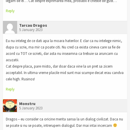
legam de ei… Cat despre exprimarea mea, probabil e chestie de gust…
Reply
Tarcau Dragos
5 January 2023
Eu nu inteleg de ce dati apa la moara haterilor. E clar ca nu intelege nimic,
dupa cu scrie, ma mir ca poate citi. Nu cred ca exista cineva care sa fie de
acord cu TOT ce scrieti, dar asta nu inseamna ca trebuie sa aruncam cu
acuzatii.
Cat despre placa, pare misto, dar doar daca vine la un pret sa zicem
acceptabil. In ultima vreme placile mid sunt mai scumpe decat erau candva
cele high. Rusinos!
Reply
Monstru
5 January 2023
Dragos – eu consider ca oricine merita sansa la un dialog civilizat. Daca nu
se poate si nu se poate, intrerupem dialogul. Dar mai intai incercam