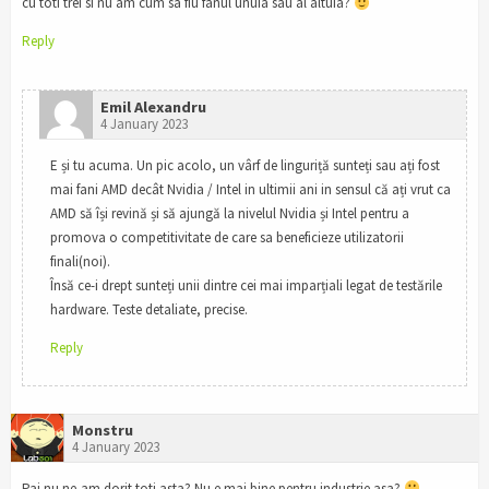
cu toti trei si nu am cum sa fiu fanul unuia sau al altuia?
Reply
Emil Alexandru
4 January 2023
E și tu acuma. Un pic acolo, un vârf de linguriță sunteți sau ați fost
mai fani AMD decât Nvidia / Intel in ultimii ani in sensul că ați vrut ca
AMD să își revină și să ajungă la nivelul Nvidia și Intel pentru a
promova o competitivitate de care sa beneficieze utilizatorii
finali(noi).
Însă ce-i drept sunteți unii dintre cei mai imparțiali legat de testările
hardware. Teste detaliate, precise.
Reply
Monstru
4 January 2023
Pai nu ne-am dorit toti asta? Nu e mai bine pentru industrie asa?