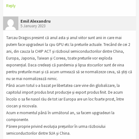
Reply
Emil Alexandru
5 January 2023
Tarcau Dragos presimt că anul asta și anul viitor sunt anii in care mai
putem face upgradeuri la cpu GPU etc la preturile actuale. Trecând de cei 2
ani, din cauza la CHIP ACT și războiul semiconductorilor dintre China,
Europa, Japonia, Taiwan și Coreea, toate preturile vor exploda
exponențial. Daca credeați că pandemia și lipsa stocurilor sunt de vina
pentru preturile mari și că acum urmează să se normalizeze ceva, să știți că
nu se mai normalizează nimic.
Până acum totul s-a bazat pe libertatea care vine din globalizare, la
capitolul import produs brut producție și export produs finit. De acum
încolo o sa fie nasol rău de tot iar Europa are un loc foarte prost, între
ciocan și nicovala.
Acum e momentul până în următorul an, sa facem upgradeuri la
componente.
Părere proprie privind evoluția prețurilor în urma războiului
semiconductorilor dintre SUA și China.