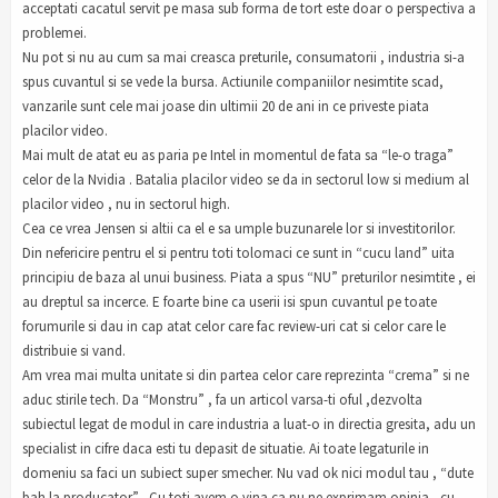
acceptati cacatul servit pe masa sub forma de tort este doar o perspectiva a
problemei.
Nu pot si nu au cum sa mai creasca preturile, consumatorii , industria si-a
spus cuvantul si se vede la bursa. Actiunile companiilor nesimtite scad,
vanzarile sunt cele mai joase din ultimii 20 de ani in ce priveste piata
placilor video.
Mai mult de atat eu as paria pe Intel in momentul de fata sa “le-o traga”
celor de la Nvidia . Batalia placilor video se da in sectorul low si medium al
placilor video , nu in sectorul high.
Cea ce vrea Jensen si altii ca el e sa umple buzunarele lor si investitorilor.
Din nefericire pentru el si pentru toti tolomaci ce sunt in “cucu land” uita
principiu de baza al unui business. Piata a spus “NU” preturilor nesimtite , ei
au dreptul sa incerce. E foarte bine ca userii isi spun cuvantul pe toate
forumurile si dau in cap atat celor care fac review-uri cat si celor care le
distribuie si vand.
Am vrea mai multa unitate si din partea celor care reprezinta “crema” si ne
aduc stirile tech. Da “Monstru” , fa un articol varsa-ti oful ,dezvolta
subiectul legat de modul in care industria a luat-o in directia gresita, adu un
specialist in cifre daca esti tu depasit de situatie. Ai toate legaturile in
domeniu sa faci un subiect super smecher. Nu vad ok nici modul tau , “dute
bah la producator” . Cu toti avem o vina ca nu ne exprimam opinia , cu