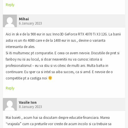
Reply
Mihai
6 January 2023
Aici in sk e de la 900 eur in sus: Inno3D GeForce RTX 4070 Ti X3 12G. La banii
astia vs un rtx 4080 care e de la 1400 eur in sus , devine o varianta
interesanta de ales.
Si iti multumesc pt comparatie. E ceea ce avem nevoie. Discutiile de pret si
fanboy nu isi au locul, si doar neavenitii nu va cunosc istoria si
profesionalismul – eu va stiu si vs citesc de multi ani. Multa bafta in
continuare. Eu sper ca si intel sa aiba succes, ca si amd. E nevoie de o
competitie pt a castiga noi
Reply
Vasile Ion
8 January 2023
Mai baieti , acum hai sa discutam despre educatie financiara. Marea
“vrajeala” cum ca preturile vor creste de acum incolo si ca trebuie sa