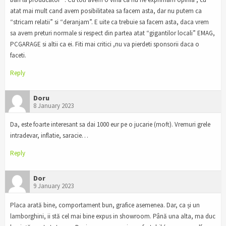
atat mai mult cand avem posibilitatea sa facem asta, dar nu putem ca
“stricam relatii” si “deranjam”. E uite ca trebuie sa facem asta, daca vrem
sa avem preturi normale si respect din partea atat “gigantilor locali” EMAG,
PCGARAGE si altii ca ei. Fiti mai critici ,nu va pierdeti sponsorii daca o
faceti.
Reply
Doru
8 January 2023
Da, este foarte interesant sa dai 1000 eur pe o jucarie (moft). Vremuri grele
intradevar, inflatie, saracie…
Reply
Dor
9 January 2023
Placa arată bine, comportament bun, grafice asemenea. Dar, ca și un
lamborghini, ii stă cel mai bine expus in showroom. Până una alta, ma duc