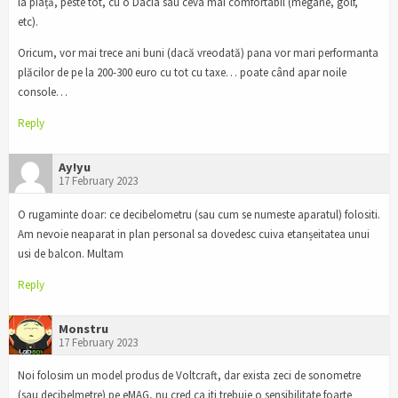
la piață, peste tot, cu o Dacia sau ceva mai comfortabil (megane, golf,
etc).
Oricum, vor mai trece ani buni (dacă vreodată) pana vor mari performanta
plăcilor de pe la 200-300 euro cu tot cu taxe… poate când apar noile
console…
Reply
Ay!yu
17 February 2023
O rugaminte doar: ce decibelometru (sau cum se numeste aparatul) folositi.
Am nevoie neaparat in plan personal sa dovedesc cuiva etanșeitatea unui
usi de balcon. Multam
Reply
Monstru
17 February 2023
Noi folosim un model produs de Voltcraft, dar exista zeci de sonometre
(sau decibelmetre) pe eMAG, nu cred ca iti trebuie o sensibilitate foarte