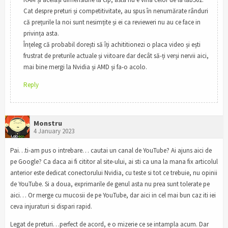
Cat despre preturi și competitivitate, au spus în nenumărate rânduri
că prețurile la noi sunt nesimțite și ei ca revieweri nu au ce face in
privința asta.
Înțeleg că probabil dorești să îți achititionezi o placa video și ești
frustrat de preturile actuale și viitoare dar decât să-ți verși nervii aici,
mai bine mergi la Nvidia și AMD și fa-o acolo.
Reply
Monstru
4 January 2023
Pai…ti-am pus o intrebare… cautai un canal de YouTube? Ai ajuns aici de
pe Google? Ca daca ai fi cititor al site-ului, ai sti ca una la mana fix articolul
anterior este dedicat conectorului Nvidia, cu teste si tot ce trebuie, nu opinii
de YouTube. Si a doua, exprimarile de genul asta nu prea sunt tolerate pe
aici… Or merge cu mucosii de pe YouTube, dar aici in cel mai bun caz iti iei
ceva injuraturi si dispari rapid.
Legat de preturi…perfect de acord, e o mizerie ce se intampla acum. Dar