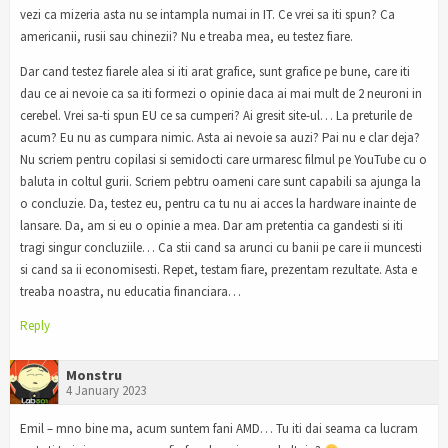
vezi ca mizeria asta nu se intampla numai in IT. Ce vrei sa iti spun? Ca
americanii, rusii sau chinezii? Nu e treaba mea, eu testez fiare.
Dar cand testez fiarele alea si iti arat grafice, sunt grafice pe bune, care iti
dau ce ai nevoie ca sa iti formezi o opinie daca ai mai mult de 2 neuroni in
cerebel. Vrei sa-ti spun EU ce sa cumperi? Ai gresit site-ul… La preturile de
acum? Eu nu as cumpara nimic. Asta ai nevoie sa auzi? Pai nu e clar deja?
Nu scriem pentru copilasi si semidocti care urmaresc filmul pe YouTube cu o
baluta in coltul gurii. Scriem pebtru oameni care sunt capabili sa ajunga la
o concluzie. Da, testez eu, pentru ca tu nu ai acces la hardware inainte de
lansare. Da, am si eu o opinie a mea. Dar am pretentia ca gandesti si iti
tragi singur concluziile… Ca stii cand sa arunci cu banii pe care ii muncesti
si cand sa ii economisesti. Repet, testam fiare, prezentam rezultate. Asta e
treaba noastra, nu educatia financiara…
Reply
Monstru
4 January 2023
Emil – mno bine ma, acum suntem fani AMD… Tu iti dai seama ca lucram