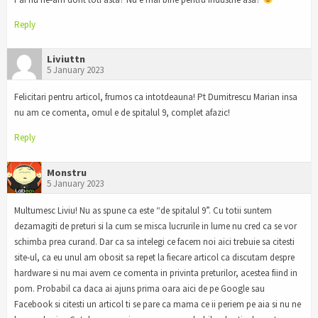
Reply
Liviuttn
5 January 2023
Felicitari pentru articol, frumos ca intotdeauna! Pt Dumitrescu Marian insa
nu am ce comenta, omul e de spitalul 9, complet afazic!
Reply
Monstru
5 January 2023
Multumesc Liviu! Nu as spune ca este “de spitalul 9”. Cu totii suntem
dezamagiti de preturi si la cum se misca lucrurile in lume nu cred ca se vor
schimba prea curand. Dar ca sa intelegi ce facem noi aici trebuie sa citesti
site-ul, ca eu unul am obosit sa repet la fiecare articol ca discutam despre
hardware si nu mai avem ce comenta in privinta preturilor, acestea fiind in
pom. Probabil ca daca ai ajuns prima oara aici de pe Google sau
Facebook si citesti un articol ti se pare ca mama ce ii periem pe aia si nu ne