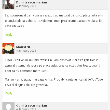
Dumitrescu marian
4 January 2023
Esti sponsorizat de nvidia.se vede.toti au maturat pe jos cu placa asta si tu
o lauzi.o placa slaba cu 192 biti mult mult prea scumpa.asta trebuia sa fie
4060.esti varza
Reply
Monstru
4 January 2023
Tibor – coil whine nu, nici rattling nu am observat. Dar este galagios in
general sistemul de racire pe placa asta, ceea ce este putin ilogic, tinand
cont ca nu consuma mare lucru.
Marian – aha, sigur, mai baga o fisa. Probabil cautai un canal de YouTube
ceva si ai ajuns aici din greseala?
Reply
dumitrescu marian
4 January 2023