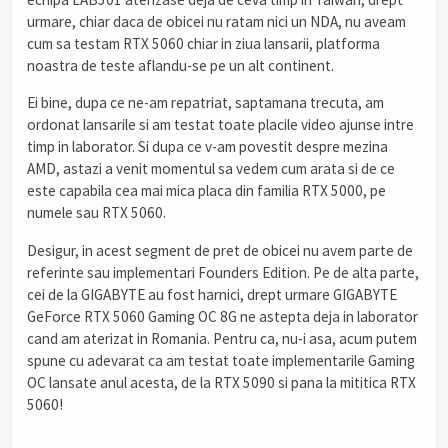
urmare, chiar daca de obicei nu ratam nici un NDA, nu aveam
cum sa testam RTX 5060 chiar in ziua lansarii, platforma
noastra de teste aflandu-se pe un alt continent.
Ei bine, dupa ce ne-am repatriat, saptamana trecuta, am
ordonat lansarile si am testat toate placile video ajunse intre
timp in laborator. Si dupa ce v-am povestit despre mezina
AMD, astazi a venit momentul sa vedem cum arata si de ce
este capabila cea mai mica placa din familia RTX 5000, pe
numele sau RTX 5060.
Desigur, in acest segment de pret de obicei nu avem parte de
referinte sau implementari Founders Edition. Pe de alta parte,
cei de la GIGABYTE au fost harnici, drept urmare GIGABYTE
GeForce RTX 5060 Gaming OC 8G ne astepta deja in laborator
cand am aterizat in Romania. Pentru ca, nu-i asa, acum putem
spune cu adevarat ca am testat toate implementarile Gaming
OC lansate anul acesta, de la RTX 5090 si pana la mititica RTX
5060!