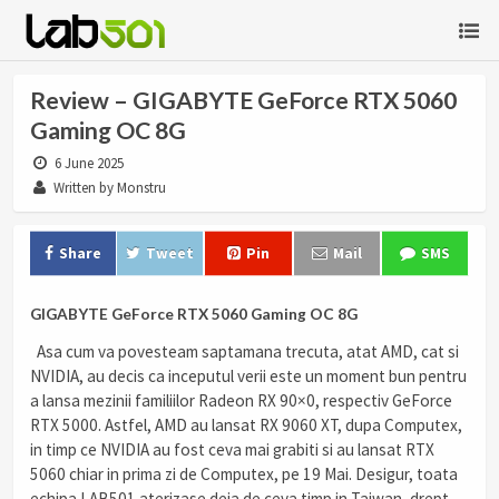
Review – GIGABYTE GeForce RTX 5060
Gaming OC 8G
6 June 2025
Written by Monstru
Share
Tweet
Pin
Mail
SMS
GIGABYTE GeForce RTX 5060 Gaming OC 8G
Asa cum va povesteam saptamana trecuta, atat AMD, cat si
NVIDIA, au decis ca inceputul verii este un moment bun pentru
a lansa mezinii familiilor Radeon RX 90×0, respectiv GeForce
RTX 5000. Astfel, AMD au lansat RX 9060 XT, dupa Computex,
in timp ce NVIDIA au fost ceva mai grabiti si au lansat RTX
5060 chiar in prima zi de Computex, pe 19 Mai. Desigur, toata
echipa LAB501 aterizase deja de ceva timp in Taiwan, drept