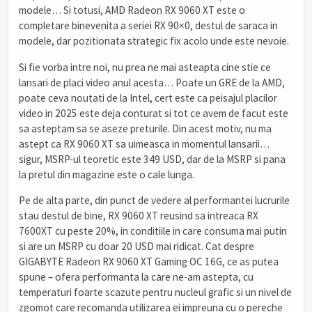
modele… Si totusi, AMD Radeon RX 9060 XT este o
completare binevenita a seriei RX 90×0, destul de saraca in
modele, dar pozitionata strategic fix acolo unde este nevoie.
Si fie vorba intre noi, nu prea ne mai asteapta cine stie ce
lansari de placi video anul acesta… Poate un GRE de la AMD,
poate ceva noutati de la Intel, cert este ca peisajul placilor
video in 2025 este deja conturat si tot ce avem de facut este
sa asteptam sa se aseze preturile. Din acest motiv, nu ma
astept ca RX 9060 XT sa uimeasca in momentul lansarii…
sigur, MSRP-ul teoretic este 349 USD, dar de la MSRP si pana
la pretul din magazine este o cale lunga.
Pe de alta parte, din punct de vedere al performantei lucrurile
stau destul de bine, RX 9060 XT reusind sa intreaca RX
7600XT cu peste 20%, in conditiile in care consuma mai putin
si are un MSRP cu doar 20 USD mai ridicat. Cat despre
GIGABYTE Radeon RX 9060 XT Gaming OC 16G, ce as putea
spune – ofera performanta la care ne-am astepta, cu
temperaturi foarte scazute pentru nucleul grafic si un nivel de
zgomot care recomanda utilizarea ei impreuna cu o pereche