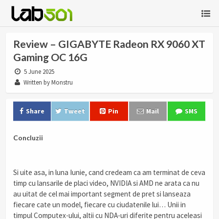
Review – GIGABYTE Radeon RX 9060 XT
Gaming OC 16G
5 June 2025
Written by Monstru
Share
Tweet
Pin
Mail
SMS
Concluzii
Si uite asa, in luna Iunie, cand credeam ca am terminat de ceva
timp cu lansarile de placi video, NVIDIA si AMD ne arata ca nu
au uitat de cel mai important segment de pret si lanseaza
fiecare cate un model, fiecare cu ciudatenile lui… Unii in
timpul Computex-ului, altii cu NDA-uri diferite pentru aceleasi