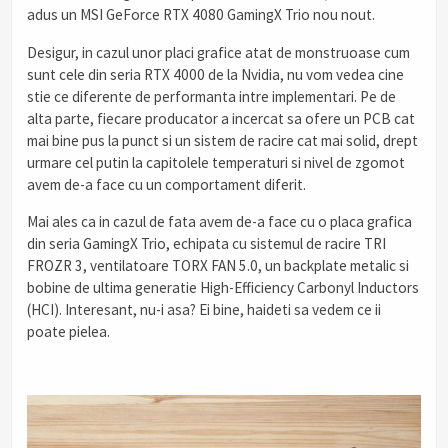
adus un MSI GeForce RTX 4080 GamingX Trio nou nout.
Desigur, in cazul unor placi grafice atat de monstruoase cum
sunt cele din seria RTX 4000 de la Nvidia, nu vom vedea cine
stie ce diferente de performanta intre implementari. Pe de
alta parte, fiecare producator a incercat sa ofere un PCB cat
mai bine pus la punct si un sistem de racire cat mai solid, drept
urmare cel putin la capitolele temperaturi si nivel de zgomot
avem de-a face cu un comportament diferit.
Mai ales ca in cazul de fata avem de-a face cu o placa grafica
din seria GamingX Trio, echipata cu sistemul de racire TRI
FROZR 3, ventilatoare TORX FAN 5.0, un backplate metalic si
bobine de ultima generatie High-Efficiency Carbonyl Inductors
(HCI). Interesant, nu-i asa? Ei bine, haideti sa vedem ce ii
poate pielea.