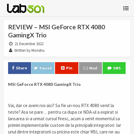
REVIEW – MSI GeForce RTX 4080
GamingX Trio
21 December 2022
Written by Monstru
Share
Tweet
Pin
Mail
SMS
MSI GeForce RTX 4080 GamingX Trio
Vai, dar ce avem noi aici? Sa fie un nou RTX 4080 venit la
teste? Asa se pare… pentru ca dupa ce NDA-ul a expirat si
lansarea si-a urmat cursul firesc, acum a venit momentul sa
primim implementarile custom de la principalii integratori. Iar
unul dintre integratorii cu pricina este chiar MSI, care ne-au