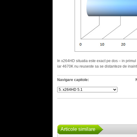
In x264HD situatia este exact pe dos – in primu
iar 4670K nu reuseste sa se distanteze de inain
Navigare capitole:
Articole similare