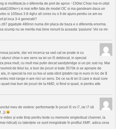
 si multitask,la o diferenta de pret de aprox ~150lei.Chiar ma-m uitat
atat(100lei+) si mai ieftin fata de model OC si ma gandeam daca un
bo si 105bus 3.8-4ghz all cores nu o fi de ajuns pentru ce am eu
f pt inca 3-4 generatii?
a z87 gigabyte 480ron numa din placa de baza e o diferenta enorma.
ea scump nu se merita mai bine renunt la aceasta ‘pasiune’.Voi ce mi-
ua jucarie, dar voi incerca sa vad cat se poate si cu
atunci chiar n-are sens sa iei un i5 deblocat, in special
a prea mult, cu mult mai putin decat sandybridge si un pic sub ivy. Mai
onsumist de felul lui, e bun de jocuri si bate 3570k si se apropie de
la, in special la noi cu tva-ul asta idiot (platim rsp in euro in loc de $
tru mid-range n-are nici un sens. De ce sa iti iei i3 care e dual core
 quad mai bun de jocuri de la AMD, si fiind si quad, si pentru alte
unctul meu de vedere: performanțe în jocuri i5 vs i7, iar i7 să
. ,))
are video și este timp pentru teste cu memorie single/dual channel, la
 ridicat) cu latențele ce sunt inregistrate în profilul XMP.. adica ceva