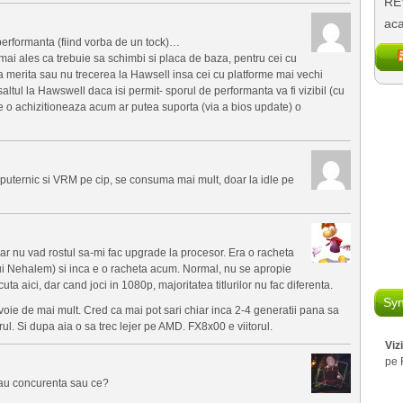
REV
aca
erformanta (fiind vorba de un tock)…
 mai ales ca trebuie sa schimbi si placa de baza, pentru cei cu
erita sau nu trecerea la Hawsell insa cei cu platforme mai vechi
saltul la Hawswell daca isi permit- sporul de performanta va fi vizibil (cu
 o achizitioneaza acum ar putea suporta (via a bios update) o
uternic si VRM pe cip, se consuma mai mult, doar la idle pe
ar nu vad rostul sa-mi fac upgrade la procesor. Era o racheta
i Nehalem) si inca e o racheta acum. Normal, nu se apropie
a aici, dar cand joci in 1080p, majoritatea titlurilor nu fac diferenta.
Syn
evoie de mai mult. Cred ca mai pot sari chiar inca 2-4 generatii pana sa
. Si dupa aia o sa trec lejer pe AMD. FX8x00 e viitorul.
Viz
pe 
 au concurenta sau ce?