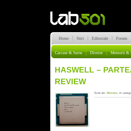
Home
Stiri
Editoriale
Forum
Carcase & Surse
Diverse
Memorii & 
HASWELL – PARTEA 
REVIEW
Scris de:
Monstru
, in categ