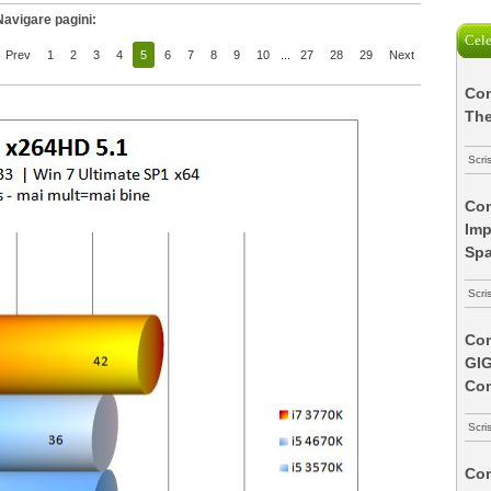
Navigare pagini:
Cele
Prev
1
2
3
4
5
6
7
8
9
10
...
27
28
29
Next
Com
The
Scri
Com
Imp
Spa
Scri
Com
GI
Co
Scri
Com