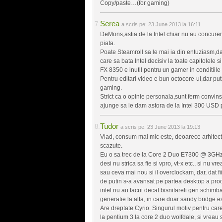
Copy/paste…(for gaming)
Serea
a scris pe:
23 June 2013 la 16:11
DeMons,astia de la Intel chiar nu au concuren
piata.
Poate Steamroll sa le mai ia din entuziasm,d
care sa bata Intel decisiv la toate capitolele
FX 8350 e inutil pentru un gamer in conditiile
Pentru editari video e bun octocore-ul,dar putin
gaming.
Strict ca o opinie personala,sunt ferm convi
ajunge sa le dam astora de la Intel 300 USD 
Tudor
a scris pe:
23 June 2013 la 19:13
Vlad, consum mai mic este, deoarece arhitectu
scazute.
Eu o sa trec de la Core 2 Duo E7300 @ 3GHz l
desi nu strica sa fie si vpro, vt-x etc., si nu
sau ceva mai nou si il overclockam, dar, dat 
de putin s-a avansat pe partea desktop a pro
intel nu au facut decat bisnitareli gen schim
generatie la alta, in care doar sandy bridge es
Are dreptate Cyrio. Singurul motiv pentru car
la pentium 3 la core 2 duo wolfdale, si vreau 