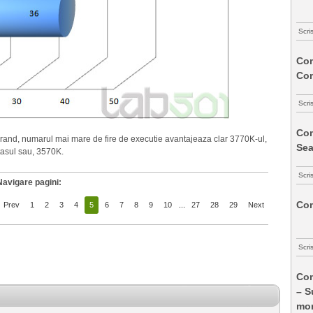
Scri
Com
Co
Scri
Com
l rand, numarul mai mare de fire de executie avantajeaza clar 3770K-ul,
Sea
tasul sau, 3570K.
Scri
Navigare pagini:
Com
Prev
1
2
3
4
5
6
7
8
9
10
...
27
28
29
Next
Scri
Com
– S
mon