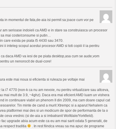
ta in momentul de fata,de-aia isi permit sa joace cum vor pe
ar am serioase indoieli ca AMD e in stare sa construiasca un procesor
 si sa mai coste/consume si putin…
 in care exista pe piata I5 4430 sau 3470.
i ii inteleg scopul acestui procesor AMD si toti copiii il ia pentru
ns ca daca AMD va iesi de pe piata desktop,asa cum se aude,vom
pentru un nenorocit de dual-core!
ra este mai noua si eficienta si ruleaza pe voltaje mai
a i7 4770 (non-k ca nu am nevoie, nu pentru virtualizare sau altceva,
 vreau mai mult de 3.9, ~4ghz). Daca era mai eficient AMD luam un vishera
fiind in continuare viabil un phenom II din 2009, ma cam doare capul cat
cesoarelor. Tin minte de cand a murit Xtrempc si a aparut Nehalem ca
barea platformei mai des si un modicum de spor de performanta de la o
te ceva vrednic (si de-aia a si imbatranit Wolfdale/Yorkfield).
e fac upgrade abia acum este ca eu am mai sarit odata 5 generatii, de
sa respect traditia
. In rest fiindca vreau sa ma apuc de programe