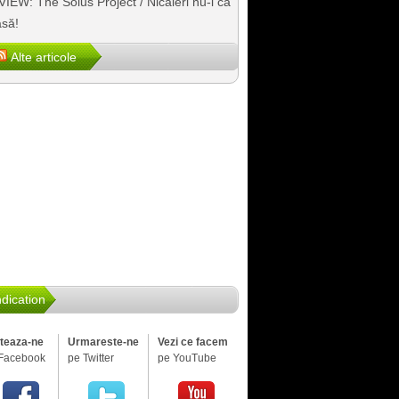
IEW: The Solus Project / Nicăieri nu-i ca
să!
Alte articole
dication
iteaza-ne
Urmareste-ne
Vezi ce facem
Facebook
pe Twitter
pe YouTube