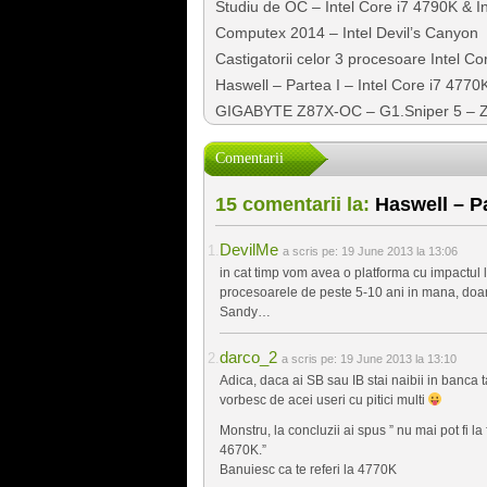
Studiu de OC – Intel Core i7 4790K & 
Computex 2014 – Intel Devil’s Canyon
Castigatorii celor 3 procesoare Intel C
Haswell – Partea I – Intel Core i7 477
GIGABYTE Z87X-OC – G1.Sniper 5 – 
Comentarii
15 comentarii la:
Haswell – Pa
DevilMe
a scris pe:
19 June 2013 la 13:06
in cat timp vom avea o platforma cu impactul 
procesoarele de peste 5-10 ani in mana, doar 
Sandy…
darco_2
a scris pe:
19 June 2013 la 13:10
Adica, daca ai SB sau IB stai naibii in banca
vorbesc de acei useri cu pitici multi
Monstru, la concluzii ai spus ” nu mai pot fi la
4670K.”
Banuiesc ca te referi la 4770K