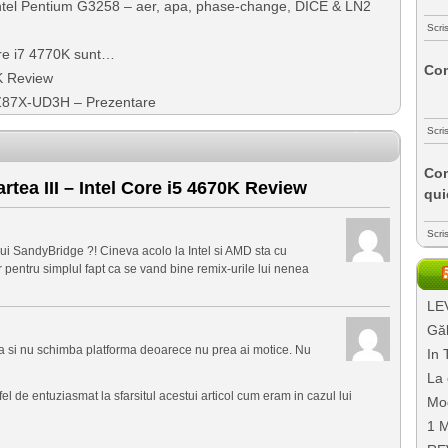
Intel Pentium G3258 – aer, apa, phase-change, DICE & LN2
Scri
ore i7 4770K sunt…
Com
0K Review
Z87X-UD3H – Prezentare
Scri
Com
rtea III – Intel Core i5 4670K Review
qui
Scri
lui SandyBridge ?! Cineva acolo la Intel si AMD sta cu
pentru simplul fapt ca se vand bine remix-urile lui nenea
LEV
Găl
 ta si nu schimba platforma deoarece nu prea ai motice. Nu
In 
La 
 fel de entuziasmat la sfarsitul acestui articol cum eram in cazul lui
Mo
1 M