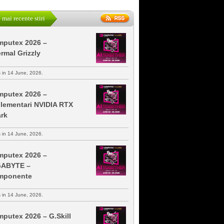
 mai recente stiri
putex 2026 –
rmal Grizzly
s in 14 June, 2026.
putex 2026 –
lementari NVIDIA RTX
rk
s in 14 June, 2026.
putex 2026 –
GABYTE –
mponente
s in 14 June, 2026.
putex 2026 – G.Skill