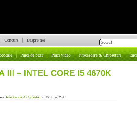
Concurs
Despre noi
Stocare
Placi de baza
Placi video
Procesoare & Chipseturi
Raci
III – INTEL CORE I5 4670K
oria:
Procesoare & Chipseturi
, in 19 June, 2013.