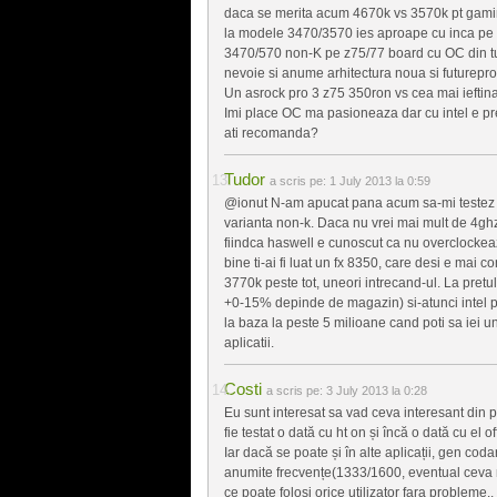
daca se merita acum 4670k vs 3570k pt gaming
la modele 3470/3570 ies aproape cu inca pe 
3470/570 non-K pe z75/77 board cu OC din tur
nevoie si anume arhitectura noua si futureproo
Un asrock pro 3 z75 350ron vs cea mai ieftin
Imi place OC ma pasioneaza dar cu intel e pr
ati recomanda?
Tudor
a scris pe:
1 July 2013 la 0:59
@ionut N-am apucat pana acum sa-mi testez no
varianta non-k. Daca nu vrei mai mult de 4ghz 
fiindca haswell e cunoscut ca nu overclockeaz
bine ti-ai fi luat un fx 8350, care desi e mai c
3770k peste tot, uneori intrecand-ul. La pretul a
+0-15% depinde de magazin) si-atunci intel pen
la baza la peste 5 milioane cand poti sa iei un
aplicatii.
Costi
a scris pe:
3 July 2013 la 0:28
Eu sunt interesat sa vad ceva interesant din p
fie testat o dată cu ht on și încă o dată cu el off
Iar dacă se poate și în alte aplicații, gen cod
anumite frecvențe(1333/1600, eventual ceva mai
ce poate folosi orice utilizator fara probleme..