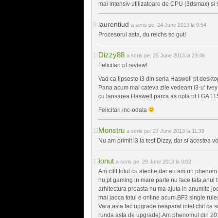
mai intensiv utilizatoare de CPU (3dsmax) si s
laurentiud
a scris pe:
24 June 2013 la 9:54
Procesorul asta, du reichs so gut!
Dizzy88
a scris pe:
25 June 2013 la 23:46
Felicitari pt review!
Vad ca lipseste i3 din seria Haswell pt desktop
Pana acum mai cateva zile vedeam i3-u’ Ive
cu lansarea Haswell parca as opta pt LGA 1150
Felicitari inc-odata
Monstru
a scris pe:
27 June 2013 la 11:39
Nu am primit i3 la test Dizzy, dar si acestea vo
Ionut
a scris pe:
29 June 2013 la 0:02
Am citit totul cu atentie,dar eu am un phenom i
nu,pt gaming in mare parte nu face fata,anul t
arhitectura proasta nu ma ajuta in anumite joc
mai jaoca totul e online acum.BF3 single rule
Vara asta fac upgrade neaparat intel chit ca 
runda asta de upgrade).Am phenomul din 2010