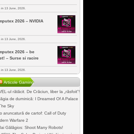
s in 13 June, 2026.
putex 2026 – NVIDIA
s in 13 June, 2026.
putex 2026 – be
et! – Surse si racire
s in 13 June, 2026.
Articole Gaming
EL-ul rătăcit. De Crăciun, liber la „răsfoit”!
ăgia de duminică: I Dreamed Of A Palace
The Sky
o aruncatură de cartof: Call of Duty
dern Warfare 2
ai Gălăgios: Shoot Many Robots!