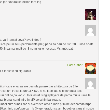
a joc Natural selection fara lag.
, va fi lansat ceva? aveti idee?
yB ca pe un zeu (performanta/pret) pana sa dau de G2020… insa odata
, insa mai mult de i3 nu-mi este necesar. Ms anticipat.
Post author
r fi lansate cu siguranta.
i x4 care e varza are destula putere dar arhitectura de 2 lei
recut am trecut la un GTX 670 si nu face fata,si chiar daca face
uri online,ca vad cu totii testati singleplayere de parca multa lume le
za ‘blana’ cand intru in MP se schimba treaba.
sunt ei cum sunt si fac si overprice amd e mort pt mine deocamdata(pt
,schimb cpu/gpu cam la 3+ generatii,insa am buget restrans si nustiu