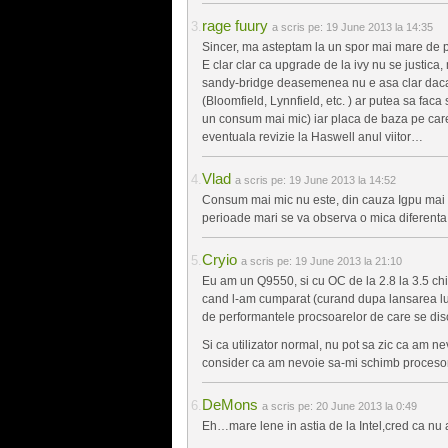
rage fuury
a scris pe:
19 June 2013 la 14:35
Sincer, ma asteptam la un spor mai mare de p
E clar clar ca upgrade de la ivy nu se justica,
sandy-bridge deasemenea nu e asa clar daca m
(Bloomfield, Lynnfield, etc. ) ar putea sa faca 
un consum mai mic) iar placa de baza pe care
eventuala revizie la Haswell anul viitor…
Vlad
a scris pe:
19 June 2013 la 14:52
Consum mai mic nu este, din cauza Igpu mai p
perioade mari se va observa o mica diferenta
Cryio
a scris pe:
19 June 2013 la 21:10
Eu am un Q9550, si cu OC de la 2.8 la 3.5 chi
cand l-am cumparat (curand dupa lansarea lu
de performantele procsoarelor de care se discut
Si ca utilizator normal, nu pot sa zic ca am n
consider ca am nevoie sa-mi schimb procesorul
DeMons
a scris pe:
20 June 2013 la 0:49
Eh…mare lene in astia de la Intel,cred ca nu