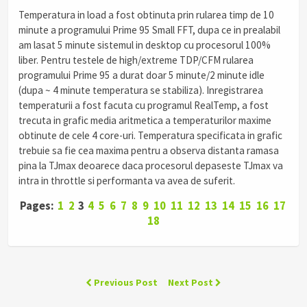
Temperatura in load a fost obtinuta prin rularea timp de 10
minute a programului Prime 95 Small FFT, dupa ce in prealabil
am lasat 5 minute sistemul in desktop cu procesorul 100%
liber. Pentru testele de high/extreme TDP/CFM rularea
programului Prime 95 a durat doar 5 minute/2 minute idle
(dupa ~ 4 minute temperatura se stabiliza). Inregistrarea
temperaturii a fost facuta cu programul RealTemp, a fost
trecuta in grafic media aritmetica a temperaturilor maxime
obtinute de cele 4 core-uri. Temperatura specificata in grafic
trebuie sa fie cea maxima pentru a observa distanta ramasa
pina la TJmax deoarece daca procesorul depaseste TJmax va
intra in throttle si performanta va avea de suferit.
Pages:
1
2
3
4
5
6
7
8
9
10
11
12
13
14
15
16
17
18
Previous Post
Next Post