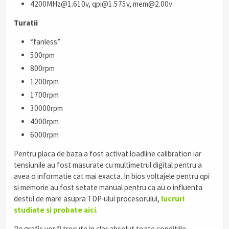
4200MHz@1.610v, qpi@1.575v, mem@2.00v
Turatii
“fanless”
500rpm
800rpm
1200rpm
1700rpm
30000rpm
4000rpm
6000rpm
Pentru placa de baza a fost activat loadline calibration iar
tensiunile au fost masurate cu multimetrul digital pentru a
avea o informatie cat mai exacta. In bios voltajele pentru qpi
si memorie au fost setate manual pentru ca au o influenta
destul de mare asupra TDP-ului procesorului,
lucruri
studiate si probate aici
.
Pe grafic vor fi trecute in clar absolut toate conditiile