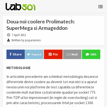
Doua noi coolere Prolimatech:
SuperMega si Armageddon
7 April 2011
Written by poparamiro
Share
Tweet
Pin
Mail
SMS
METODOLOGIE
In articolele precedente am schimbat metodologia deoarece
diferentele dintre coolere au devenit tot mai mici si a aparut
nevoia unei noi platforme de test capabila sa diferentieze
coolerele mult mai bine ca batranele quaduri pe socket 775.
Prin TDP-ul lor impresionant (in regim de overclocking) cat si
prin alte caracteristici, procesoarele Intel pe socket 1366