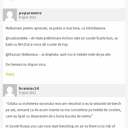
poparamiro
8 April 2011
Multumesc pentru aprecieri, se putea si mai bine, ca intotdeauna.
@castravetele – dn teste preliminare Archon este un cooler foarte bun, se
bate cu NH-D14 si orice alt cooler de top.
@Razvan Stefanescu – ai dreptate, sunt noi in testele mele de pe site.
De Genesis nu dispun inca.
Reply
brainiac24
9 April 2011
“Odata cu incheierea sezonului rece am renuntat si eu la sesiunile de bench
pe aer, urmand ca de acum inainte sa ma concentrez pe testele de coolere,
care au lipsit cu desavarsire de o buna bucata de vreme.”
In Soviet Russia you can now start benching on air as there is no risk of