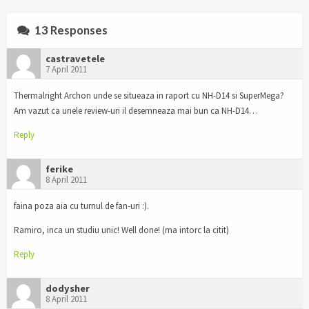
13 Responses
castravetele
7 April 2011
Thermalright Archon unde se situeaza in raport cu NH-D14 si SuperMega?
Am vazut ca unele review-uri il desemneaza mai bun ca NH-D14…
Reply
ferike
8 April 2011
faina poza aia cu turnul de fan-uri :).
Ramiro, inca un studiu unic! Well done! (ma intorc la citit)
Reply
dodysher
8 April 2011