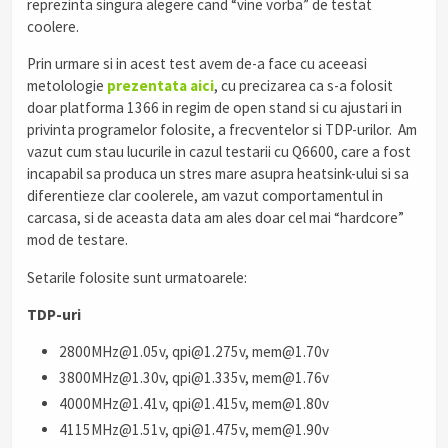
reprezinta singura alegere cand “vine vorba” de testat
coolere.
Prin urmare si in acest test avem de-a face cu aceeasi
metolologie
prezentata aici
, cu precizarea ca s-a folosit
doar platforma 1366 in regim de open stand si cu ajustari in
privinta programelor folosite, a frecventelor si TDP-urilor. Am
vazut cum stau lucurile in cazul testarii cu Q6600, care a fost
incapabil sa produca un stres mare asupra heatsink-ului si sa
diferentieze clar coolerele, am vazut comportamentul in
carcasa, si de aceasta data am ales doar cel mai “hardcore”
mod de testare.
Setarile folosite sunt urmatoarele:
TDP-uri
2800MHz@1.05v, qpi@1.275v, mem@1.70v
3800MHz@1.30v, qpi@1.335v, mem@1.76v
4000MHz@1.41v, qpi@1.415v, mem@1.80v
4115MHz@1.51v, qpi@1.475v, mem@1.90v