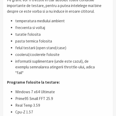
importante de testare, pentru a putea intelelege mai bine
despre ce este vorba si a nu induce in eroare cititorul.
temperatura mediului ambient
frecventa si voltaj
turatie folosita
pasta termica folosita
felul testarii (open stand/case)
coolerul/coolerele folosite
informatii suplimentare (unde este cazul), de
exemplu semnalarea atingerii throttle-ului, adica
“fail“
Programe folosite la testare:
Windows 7 x64 Ultimate
Prime95 Small FFT 25.9
Real Temp 3.59
Cpu-Z 1.57