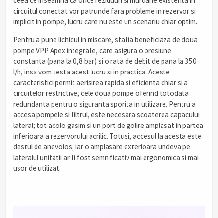
ceea ce inseamna ca orice reziduuri si murdarie existenta in
circuitul conectat vor patrunde fara probleme in rezervor si
implicit in pompe, lucru care nu este un scenariu chiar optim.
Pentru a pune lichidul in miscare, statia beneficiaza de doua
pompe VPP Apex integrate, care asigura o presiune
constanta (pana la 0,8 bar) si o rata de debit de pana la 350
l/h, insa vom testa acest lucru si in practica. Aceste
caracteristici permit aerisirea rapida si eficienta chiar si a
circuitelor restrictive, cele doua pompe oferind totodata
redundanta pentru o siguranta sporita in utilizare. Pentru a
accesa pompele si filtrul, este necesara scoaterea capacului
lateral; tot acolo gasim si un port de golire amplasat in partea
inferioara a rezervorului acrilic. Totusi, accesul la acesta este
destul de anevoios, iar o amplasare exterioara undeva pe
lateralul unitatii ar fi fost semnificativ mai ergonomica si mai
usor de utilizat.