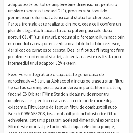
adaposteste portul de umplere bine dimensionat pentru o
umplere usoara (standard G1″), precum si butonul de
pornire/oprire iluminat atunci cand statia functioneaza.
Partea frontala este realizata din inox, ceea ce ii confera un
plus de eleganta. In aceasta zona putem gasi cele doua
porturi G1/4″ (tur si retur), precum si o fereastra iluminata prin
intermediul careia putem vedea nivelul de lichid din rezervor,
dar si cat de curat este acesta. Desi ar fi putut fi integrat fara
probleme in interiorul statiei, alimentarea este realizata prin
intermediul unui adaptor 12V extern.
Rezervorul integrat are o capacitate generoasa de
aproximativ 4.5 litri, iar Alphacool a inclus pe traseu si un filtru
tip cartus care impiedica patrunderea impuritatilor in sistem,
facand ES Orbiter Filling Station ideala nu doar pentru
umplerea, ci si pentru curatarea circuitelor de racire deja
existente. Filtrul este de fapt un filtru de combustibil auto
Bosch 0986AF8208, insa probabil putem folosi orice filtru
echivalent, cat timp pastram aceleasi dimensiuni exterioare.
Filtrul este montat pe tur imediat dupa cele doua pompe,