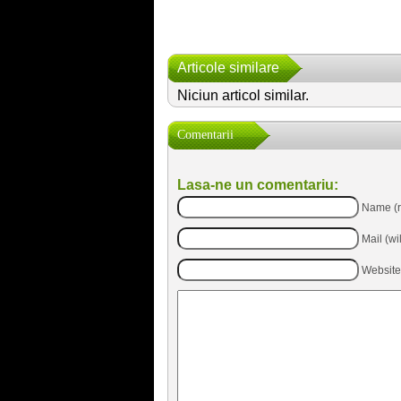
Articole similare
Niciun articol similar.
Comentarii
Lasa-ne un comentariu:
Name (r
Mail (wi
Website