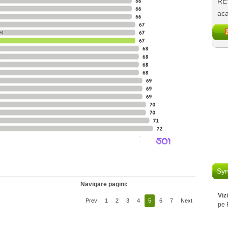
REV
aca
Syn
Navigare pagini:
Viz
Prev
1
2
3
4
5
6
7
Next
pe 