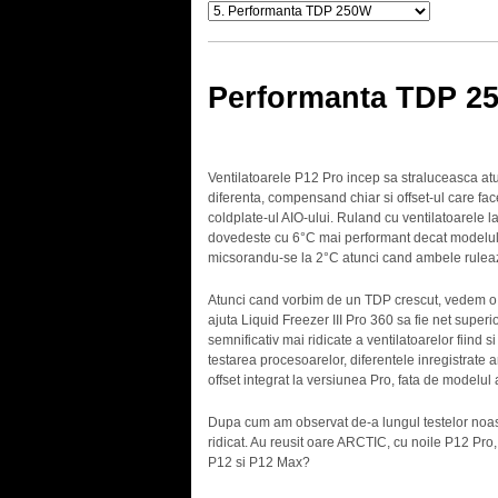
Performanta TDP 2
Ventilatoarele P12 Pro incep sa straluceasca at
diferenta, compensand chiar si offset-ul care fa
coldplate-ul AIO-ului. Ruland cu ventilatoarele
dovedeste cu 6°C mai performant decat modelul
micsorandu-se la 2°C atunci cand ambele rule
Atunci cand vorbim de un TDP crescut, vedem o d
ajuta Liquid Freezer III Pro 360 sa fie net superi
semnificativ mai ridicate a ventilatoarelor fiind
testarea procesoarelor, diferentele inregistrate a
offset integrat la versiunea Pro, fata de modelul 
Dupa cum am observat de-a lungul testelor noas
ridicat. Au reusit oare ARCTIC, cu noile P12 Pro,
P12 si P12 Max?