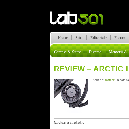
Home
Stiri
Editoriale
Forum
Carcase & Surse
Diverse
Memorii & 
REVIEW – ARCTIC L
Scris de:
matose
, in catego
Navigare capitole: