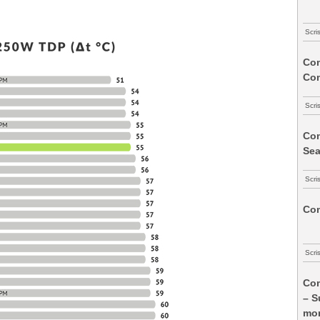
Scri
Com
Co
Scri
Com
Sea
Scri
Com
Scri
Com
– S
mon