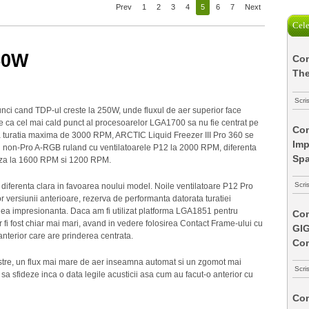
Prev
1
2
3
4
5
6
7
Next
Cele
50W
Com
The
Scri
unci cand TDP-ul creste la 250W, unde fluxul de aer superior face
ce ca cel mai cald punct al procesoarelor LGA1700 sa nu fie centrat pe
Com
 la turatia maxima de 3000 RPM, ARCTIC Liquid Freezer III Pro 360 se
Imp
 non-Pro A-RGB ruland cu ventilatoarele P12 la 2000 RPM, diferenta
Spa
aza la 1600 RPM si 1200 RPM.
Scri
iferenta clara in favoarea noului model. Noile ventilatoare P12 Pro
or versiunii anterioare, rezerva de performanta datorata turatiei
 si ea impresionanta. Daca am fi utilizat platforma LGA1851 pentru
Com
r fi fost chiar mai mari, avand in vedere folosirea Contact Frame-ului cu
GI
anterior care are prinderea centrata.
Co
tre, un flux mai mare de aer inseamna automat si un zgomot mai
Scri
 sa sfideze inca o data legile acusticii asa cum au facut-o anterior cu
Com