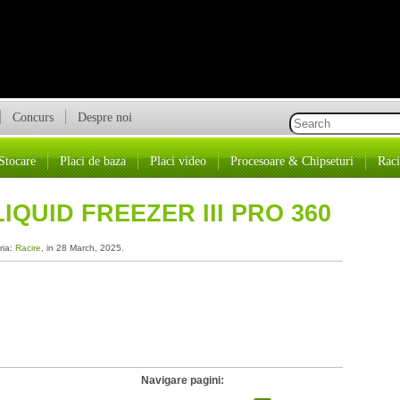
Concurs
Despre noi
Stocare
Placi de baza
Placi video
Procesoare & Chipseturi
Raci
IQUID FREEZER III PRO 360
ria:
Racire
, in 28 March, 2025.
Navigare pagini: