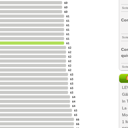
Scri
Com
Scri
Com
qui
Scri
LEV
Găl
In 
La 
Mo
1 M