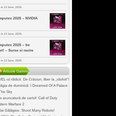
s in 13 June, 2026.
putex 2026 – NVIDIA
s in 13 June, 2026.
putex 2026 – be
et! – Surse si racire
s in 13 June, 2026.
Articole Gaming
EL-ul rătăcit. De Crăciun, liber la „răsfoit”!
ăgia de duminică: I Dreamed Of A Palace
The Sky
o aruncatură de cartof: Call of Duty
dern Warfare 2
ai Gălăgios: Shoot Many Robots!