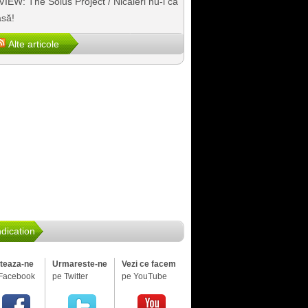
IEW: The Solus Project / Nicăieri nu-i ca
să!
Alte articole
dication
iteaza-ne
Urmareste-ne
Vezi ce facem
Facebook
pe Twitter
pe YouTube