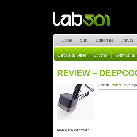
Home
Stiri
Editoriale
Forum
Carcase & Surse
Diverse
Memorii & 
REVIEW – DEEPCO
Scris de:
matose
, in catego
Navigare capitole: