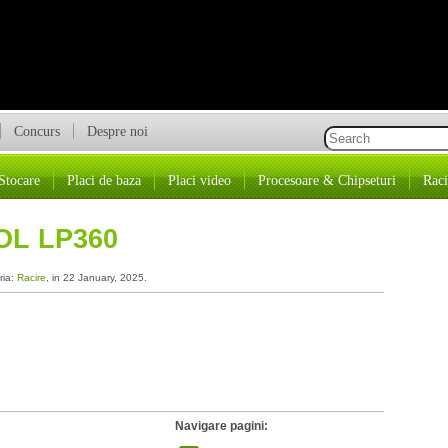
Concurs
Despre noi
Stocare
Placi de baza
Placi video
Procesoare & Chipseturi
Raci
OL LP360
ria:
Racire
, in 22 January, 2025.
Navigare pagini: