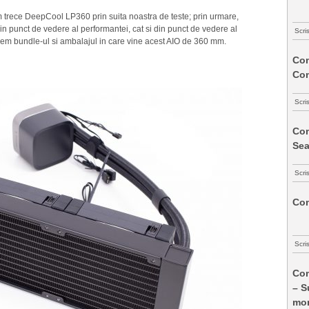
m trece DeepCool LP360 prin suita noastra de teste; prin urmare,
din punct de vedere al performantei, cat si din punct de vedere al
Scri
em bundle-ul si ambalajul in care vine acest AIO de 360 mm.
Com
Co
Scri
Com
Sea
Scri
Com
Scri
Com
– S
mon