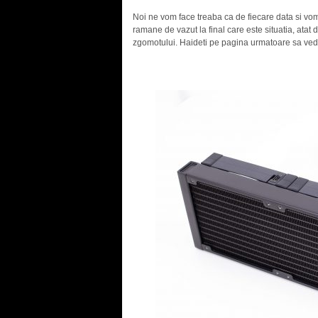
Noi ne vom face treaba ca de fiecare data si vo
ramane de vazut la final care este situatia, atat 
zgomotului. Haideti pe pagina urmatoare sa ved