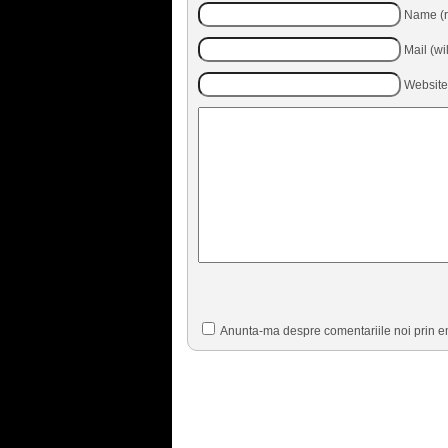
Name (r
Mail (wi
Website
Anunta-ma despre comentariile noi prin e