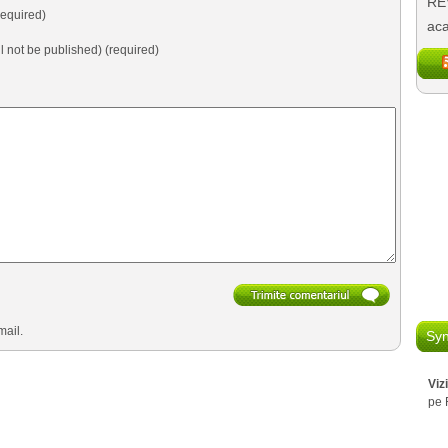
REV
equired)
aca
ll not be published) (required)
mail.
Syn
Viz
pe 