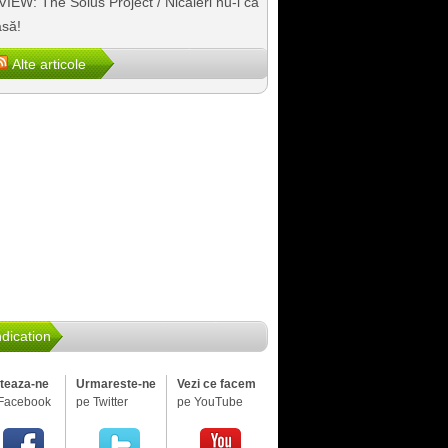
IEW: The Solus Project / Nicăieri nu-i ca
să!
Alte articole
dication
iteaza-ne
Urmareste-ne
Vezi ce facem
Facebook
pe Twitter
pe YouTube