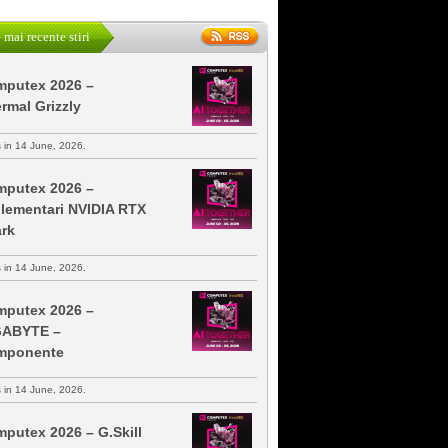
 mai recente stiri
putex 2026 –
rmal Grizzly
s in 14 June, 2026.
putex 2026 –
lementari NVIDIA RTX
rk
s in 14 June, 2026.
putex 2026 –
GABYTE –
mponente
s in 14 June, 2026.
putex 2026 – G.Skill