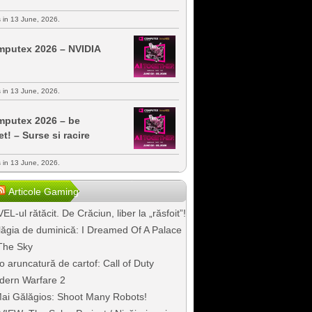
s in 13 June, 2026.
putex 2026 – NVIDIA
s in 13 June, 2026.
putex 2026 – be
et! – Surse si racire
s in 13 June, 2026.
Articole Gaming
EL-ul rătăcit. De Crăciun, liber la „răsfoit”!
ăgia de duminică: I Dreamed Of A Palace
The Sky
o aruncatură de cartof: Call of Duty
dern Warfare 2
ai Gălăgios: Shoot Many Robots!