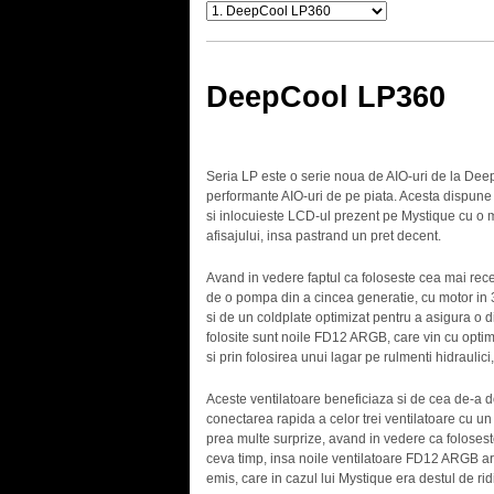
DeepCool LP360
Seria LP este o serie noua de AIO-uri de la DeepC
performante AIO-uri de pe piata. Acesta dispun
si inlocuieste LCD-ul prezent pe Mystique cu o m
afisajului, insa pastrand un pret decent.
Avand in vedere faptul ca foloseste cea mai rec
de o pompa din a cincea generatie, cu motor in 
si de un coldplate optimizat pentru a asigura o d
folosite sunt noile FD12 ARGB, care vin cu optimi
si prin folosirea unui lagar pe rulmenti hidraulici
Aceste ventilatoare beneficiaza si de cea de-a d
conectarea rapida a celor trei ventilatoare cu un
prea multe surprize, avand in vedere ca folosest
ceva timp, insa noile ventilatoare FD12 ARGB ar 
emis, care in cazul lui Mystique era destul de rid