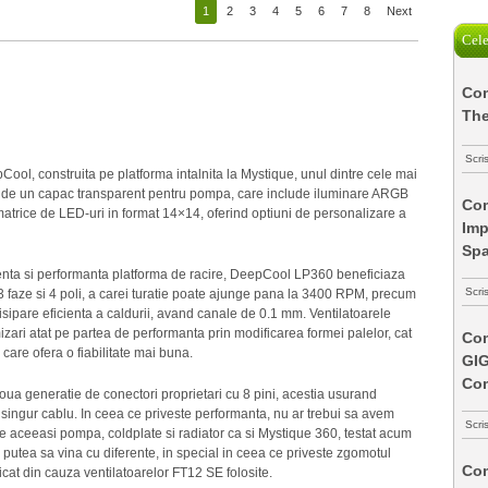
1
2
3
4
5
6
7
8
Next
Cele
Com
The
Scri
ool, construita pe platforma intalnita la Mystique, unul dintre cele mai
e de un capac transparent pentru pompa, care include iluminare ARGB
Com
atrice de LED-uri in format 14×14, oferind optiuni de personalizare a
Imp
Spa
enta si performanta platforma de racire, DeepCool LP360 beneficiaza
Scri
3 faze si 4 poli, a carei turatie poate ajunge pana la 3400 RPM, precum
isipare eficienta a caldurii, avand canale de 0.1 mm. Ventilatoarele
zari atat pe partea de performanta prin modificarea formei palelor, cat
Com
, care ofera o fiabilitate mai buna.
GI
Co
oua generatie de conectori proprietari cu 8 pini, acestia usurand
 singur cablu. In ceea ce priveste performanta, nu ar trebui sa avem
Scri
e aceeasi pompa, coldplate si radiator ca si Mystique 360, testat acum
putea sa vina cu diferente, in special in ceea ce priveste zgomotul
Com
icat din cauza ventilatoarelor FT12 SE folosite.