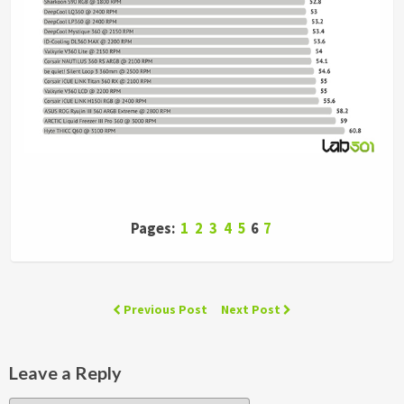
Pages:
1
2
3
4
5
6
7
Previous Post
Next Post
Leave a Reply