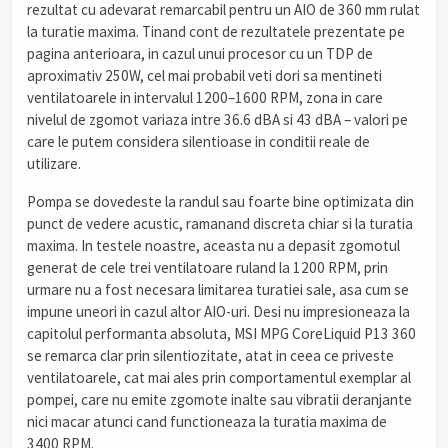
rezultat cu adevarat remarcabil pentru un AIO de 360 mm rulat
la turatie maxima. Tinand cont de rezultatele prezentate pe
pagina anterioara, in cazul unui procesor cu un TDP de
aproximativ 250W, cel mai probabil veti dori sa mentineti
ventilatoarele in intervalul 1200–1600 RPM, zona in care
nivelul de zgomot variaza intre 36.6 dBA si 43 dBA – valori pe
care le putem considera silentioase in conditii reale de
utilizare.
Pompa se dovedeste la randul sau foarte bine optimizata din
punct de vedere acustic, ramanand discreta chiar si la turatia
maxima. In testele noastre, aceasta nu a depasit zgomotul
generat de cele trei ventilatoare ruland la 1200 RPM, prin
urmare nu a fost necesara limitarea turatiei sale, asa cum se
impune uneori in cazul altor AIO-uri. Desi nu impresioneaza la
capitolul performanta absoluta, MSI MPG CoreLiquid P13 360
se remarca clar prin silentiozitate, atat in ceea ce priveste
ventilatoarele, cat mai ales prin comportamentul exemplar al
pompei, care nu emite zgomote inalte sau vibratii deranjante
nici macar atunci cand functioneaza la turatia maxima de
3400 RPM.