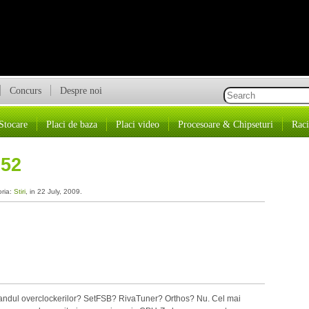
Concurs
Despre noi
Stocare
Placi de baza
Placi video
Procesoare & Chipseturi
Raci
52
oria:
Stiri
, in 22 July, 2009.
n randul overclockerilor? SetFSB? RivaTuner? Orthos? Nu. Cel mai