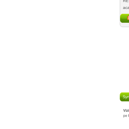
REV
aca
Syn
Viz
pe 