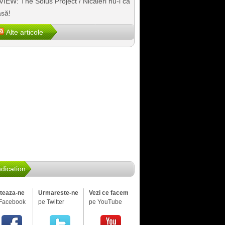
IEW: The Solus Project / Nicăieri nu-i ca
să!
Alte articole
dication
iteaza-ne
Urmareste-ne
Vezi ce facem
Facebook
pe Twitter
pe YouTube