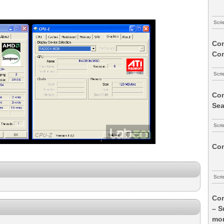
Scri
Com
Co
Scri
Com
Sea
Scri
Com
Scri
Com
– S
mon