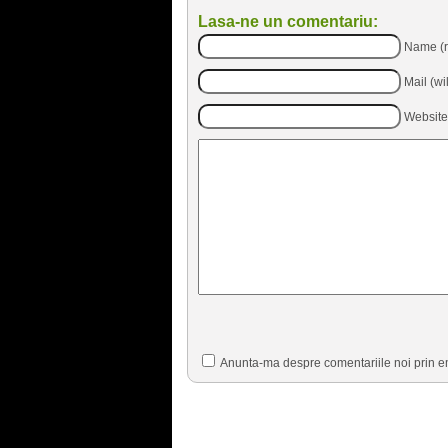
Lasa-ne un comentariu:
Name (r
Mail (wi
Website
Anunta-ma despre comentariile noi prin e