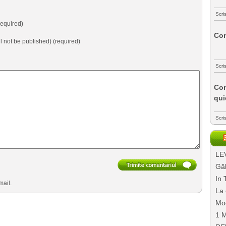
Scri
equired)
Com
ll not be published) (required)
Scri
Com
qui
Scri
LEV
Găl
In 
mail.
La 
Mo
1 M