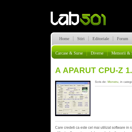
Home
Stiri
Editoriale
Forum
Carcase & Surse
Diverse
Memorii & 
A APARUT CPU-Z 1.
Scris de:
Monstru
, in categ
Care credeti ca este cel mai utilizat software i