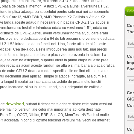
 un program de monitorizare, mai precis CPU-Z, deoarece acesta ne
, placa de baza si memorii. Astazi CPU-Z a ajuns la versiunea 1.52,
Cele
rsiune implica adaugarea suportului pentru cele mai noi componente
e i5 si Core i3, AMD TWKR, AMD Phenom X2 Callisto si Athlon X2
 Pe langa aceste adaugiri necesare, din pacate CPU-Z 1.52 aduce si
Com
a versiunea cu installer introdusa odata cu versiunea 1.51, odata cu
The
i distincte de CPU-Z. Astfel, avem versiunea”normala”, cu care eram
ler, o versiune dedicata pentru 64 de biti precum si o versiune dedicata
 1.52 introduce doua functii noi. Una, foarte utila de altfel, este
Scri
plicatiei. Cea de-a doua este introducerea unui nou tab, mai precis
 de informatii importante despre placa video prezenta in sistem. La
Com
sa, asa cum ne asteptam, suportul oferit in prima etapa nu este prea
Imp
unde redactez acum aceste randuri, se afla o si mai banala placa grafica
Spa
 catre CPU-Z doar ca model, specificatiile nefiind citite de catre
 declinului unei aplicatii simple si atat de indragite, asa cum s-a
Scri
-a lungul timpului au incercat sa se achite de prea multe functii
prea incarcate, si nu in ultimul rand, s-au indepartat de calitatile
Com
GI
download
a de
, putand fi descarcata oricare dintre cele patru versiuni.
Co
le mai noi versiuni ale celor mai importante aplicatii destinate
el Burn Test, OCCT, Nibitor, RBE, SetLOD, MemTest, NVFlash si multe
Scri
i accesata in conditii optime folosind versiuni mai vechi de Internet
Com