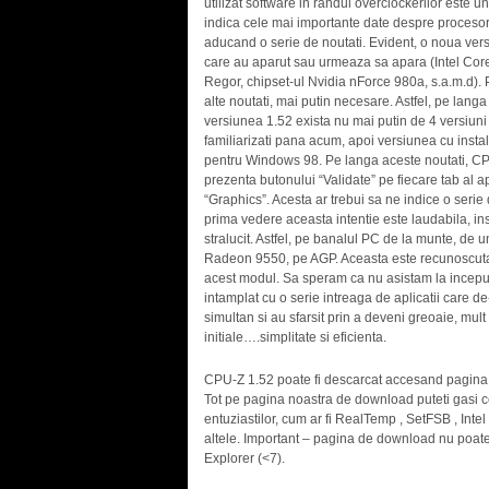
utilizat software in randul overclockerilor este
indica cele mai importante date despre procesor
aducand o serie de noutati. Evident, o noua ve
care au aparut sau urmeaza sa apara (Intel Cor
Regor, chipset-ul Nvidia nForce 980a, s.a.m.d).
alte noutati, mai putin necesare. Astfel, pe lang
versiunea 1.52 exista nu mai putin de 4 versiun
familiarizati pana acum, apoi versiunea cu instal
pentru Windows 98. Pe langa aceste noutati, CPU-Z
prezenta butonului “Validate” pe fiecare tab al a
“Graphics”. Acesta ar trebui sa ne indice o serie
prima vedere aceasta intentie este laudabila, in
stralucit. Astfel, pe banalul PC de la munte, de 
Radeon 9550, pe AGP. Aceasta este recunoscuta de
acest modul. Sa speram ca nu asistam la inceputul
intamplat cu o serie intreaga de aplicatii care de
simultan si au sfarsit prin a deveni greoaie, mult 
initiale….simplitate si eficienta.
CPU-Z 1.52 poate fi descarcat accesand pagin
Tot pe pagina noastra de download puteti gasi ce
entuziastilor, cum ar fi RealTemp , SetFSB , Int
altele. Important – pagina de download nu poate f
Explorer (<7).