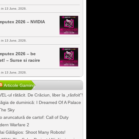
s in 13 June, 2026.
putex 2026 – NVIDIA
s in 13 June, 2026.
putex 2026 – be
et! – Surse si racire
s in 13 June, 2026.
Articole Gaming
EL-ul rătăcit. De Crăciun, liber la „răsfoit”!
ăgia de duminică: I Dreamed Of A Palace
The Sky
o aruncatură de cartof: Call of Duty
dern Warfare 2
ai Gălăgios: Shoot Many Robots!