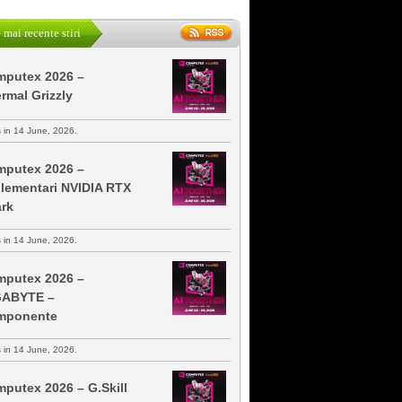
 mai recente stiri
putex 2026 –
rmal Grizzly
s in 14 June, 2026.
putex 2026 –
lementari NVIDIA RTX
rk
s in 14 June, 2026.
putex 2026 –
GABYTE –
mponente
s in 14 June, 2026.
putex 2026 – G.Skill