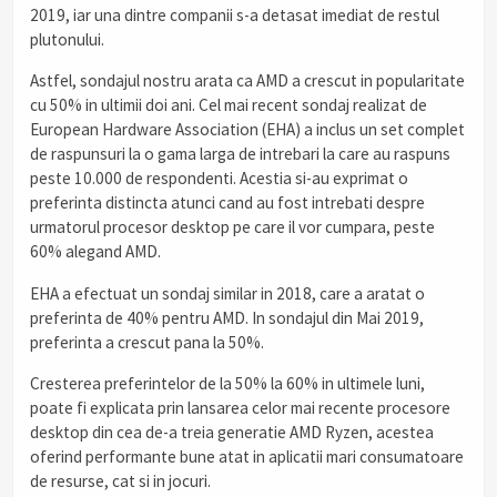
2019, iar una dintre companii s-a detasat imediat de restul
plutonului.
Astfel, sondajul nostru arata ca AMD a crescut in popularitate
cu 50% in ultimii doi ani. Cel mai recent sondaj realizat de
European Hardware Association (EHA) a inclus un set complet
de raspunsuri la o gama larga de intrebari la care au raspuns
peste 10.000 de respondenti. Acestia si-au exprimat o
preferinta distincta atunci cand au fost intrebati despre
urmatorul procesor desktop pe care il vor cumpara, peste
60% alegand AMD.
EHA a efectuat un sondaj similar in 2018, care a aratat o
preferinta de 40% pentru AMD. In sondajul din Mai 2019,
preferinta a crescut pana la 50%.
Cresterea preferintelor de la 50% la 60% in ultimele luni,
poate fi explicata prin lansarea celor mai recente procesore
desktop din cea de-a treia generatie AMD Ryzen, acestea
oferind performante bune atat in aplicatii mari consumatoare
de resurse, cat si in jocuri.