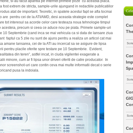
rie, si-au facut aparitia pe internet primele poze cu aceasta placa.
 fost extrem de stricta, sample-urile ajungand in redactiile publicatiilor
Cele
rodus atat de important. Teoretic, in spatele acestui fapt se afla tocmai
o are pentru cei de la ATI/AMD, desi aceasta strategie este complet
are tot interesul sa acorde celor care testeaza noua tehnologie timpul
Com
le acesteia, precum si ceea ce aduce nou pe piata. Primele sample-uri
The
e pe 10 Septembrie (cand inca se mai vehicula ca si data de lansare ziua
ant faptul ca 5 zile nu sunt de ajuns pentru a realiza un articol cat mai
sa amane lansarea, cei de la ATI au incercat sa se asigure de lipsa
Scri
erii pentru placile oferite spre testare pe 10 Septembrie. Evident,
ealitatea din teren”, astfel incat, in ciuda vigilentei exagerate a
Com
alii minore, cum ar fi lipsa unor driveri oferiti de catre producator. In
Imp
 unor screenshot-uri care contin ceva mai multe informatii decat o serie
Spa
 oricand pusa la indoiala.
Scri
Com
GI
Co
Scri
Com