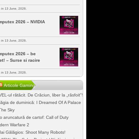
s in 13 June, 2026.
putex 2026 – NVIDIA
s in 13 June, 2026.
putex 2026 – be
et! – Surse si racire
s in 13 June, 2026.
Articole Gaming
EL-ul rătăcit. De Crăciun, liber la „răsfoit”!
ăgia de duminică: I Dreamed Of A Palace
The Sky
o aruncatură de cartof: Call of Duty
dern Warfare 2
ai Gălăgios: Shoot Many Robots!