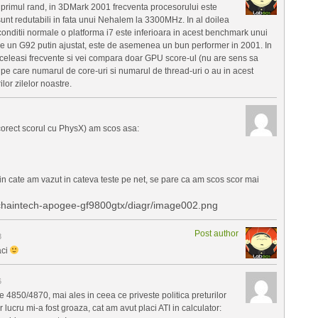
 primul rand, in 3DMark 2001 frecventa procesorului este
sunt redutabili in fata unui Nehalem la 3300MHz. In al doilea
in conditii normale o platforma i7 este inferioara in acest benchmark unui
pe un G92 putin ajustat, este de asemenea un bun performer in 2001. In
celeasi frecvente si vei compara doar GPU score-ul (nu are sens sa
e pe care numarul de core-uri si numarul de thread-uri o au in acest
lor zilelor noastre.
orect scorul cu PhysX) am scos asa:
din cate am vazut in cateva teste pe net, se pare ca am scos scor mai
/chaintech-apogee-gf9800gtx/diagr/image002.png
Post author
8
aci
6
4850/4870, mai ales in ceea ce priveste politica preturilor
ucru mi-a fost groaza, cat am avut placi ATI in calculator: