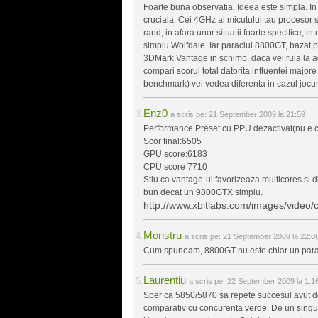
Foarte buna observatia. Ideea este simpla. In
cruciala. Cei 4GHz ai micutului tau procesor 
rand, in afara unor situatii foarte specifice, 
simplu Wolfdale. Iar paraciul 8800GT, bazat 
3DMark Vantage in schimb, daca vei rula la a
compari scorul total datorita influentei major
benchmark) vei vedea diferenta in cazul jocuri
Enz0
a scris pe:
21 September 2009 la 21:59
Performance Preset cu PPU dezactivat(nu e c
Scor final:6505
GPU score:6183
CPU score 7710
Stiu ca vantage-ul favorizeaza multicores si 
bun decat un 9800GTX simplu.
http://www.xbitlabs.com/images/video
Monstru
a scris pe:
21 September 2009 la 22:0
Cum spuneam, 8800GT nu este chiar un par
Laurentiu
a scris pe:
22 September 2009 la 1:1
Sper ca 5850/5870 sa repete succesul avut de 
comparativ cu concurenta verde. De un singur l