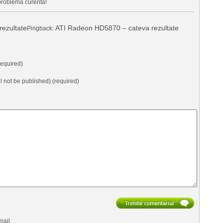
problema curenta!
ezultate
ATI Radeon HD5870 – cateva rezultate
Pingback:
equired)
ll not be published) (required)
mail.