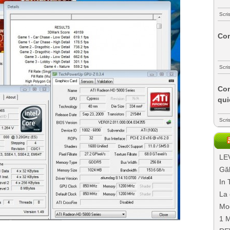
Scri
Com
Scri
Com
qui
Scri
LEV
Găl
In 
La 
Mo
1 M