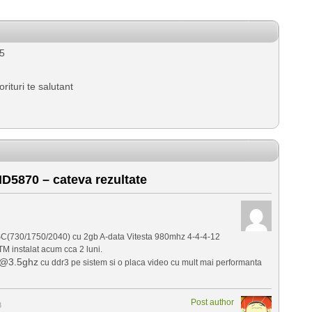
5
turi te salutant
D5870 – cateva rezultate
SC(730/1750/2040) cu 2gb A-data Vitesta 980mhz 4-4-4-12
M instalat acum cca 2 luni.
@3.5ghz
cu ddr3 pe sistem si o placa video cu mult mai performanta
Post author
8