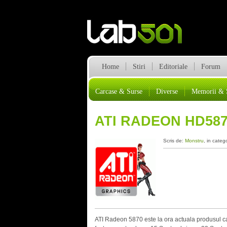
Home
Stiri
Editoriale
Forum
Carcase & Surse
Diverse
Memorii & 
ATI RADEON HD587
Scris de:
Monstru
, in categ
ATI Radeon 5870 este la ora actuala produsul car