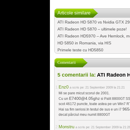
Articole similare
ATI Radeon HD 5870 vs Nvidia GTX 29
ATI Radeon HD 5870 – ultimele poze!
ATI Radeon HD5970 – Ave Hemlock, mori
HD 5850 in Romania, via HIS
Primele teste cu HD5850
Comentarii
5 comentarii la:
ATI Radeon H
Enz0
a scris pe:
21 September 2009 la 21:21
Mi se pare micut scorul de 2001.
E7400@4.05ghz
Cu un
si Palit 8800GT S
scot 46172 puncte, toate astea pe un Win7 RT
965
Hai sa fim seriosi.In testul de sus e un i7
decat pârciul meu numit 8800GT
Monstru
a scris pe:
21 September 2009 la 21:2