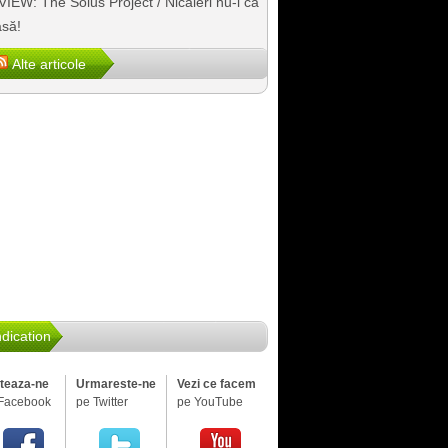
IEW: The Solus Project / Nicăieri nu-i ca
să!
Alte articole
dication
iteaza-ne
Urmareste-ne
Vezi ce facem
Facebook
pe Twitter
pe YouTube