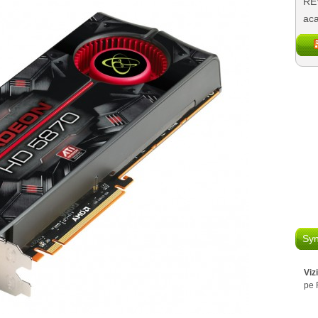
REV
aca
Syn
Viz
pe 