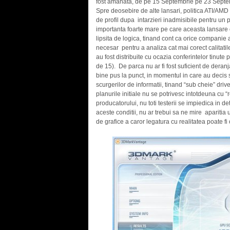
fost amanata, de pe 15 Septembrie pe 23 Septemb
Spre deosebire de alte lansari, politica ATI/AMD a
de profil dupa intarzieri inadmisibile pentru un p
importanta foarte mare pe care aceasta lansare 
lipsita de logica, tinand cont ca orice companie 
necesar pentru a analiza cat mai corect calitati
au fost distribuite cu ocazia conferintelor tinut
de 15). De parca nu ar fi fost suficient de deranj
bine pus la punct, in momentul in care au decis 
scurgerilor de informatii, tinand “sub cheie” driv
planurile initiale nu se potrivesc intotdeuna cu “r
producatorului, nu toti testerii se impiedica in det
aceste conditii, nu ar trebui sa ne mire aparitia
de grafice a caror legatura cu realitatea poate fi