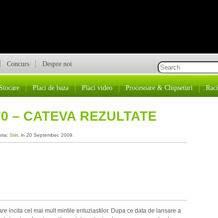
Concurs
Despre noi
Stocare
Placi de baza
Placi video
Procesoare & Chipseturi
Raci
0 – CATEVA REZULTATE
oria:
Stiri
, in 20 September, 2009.
e incita cel mai mult mintile entuziastilor. Dupa ce data de lansare a