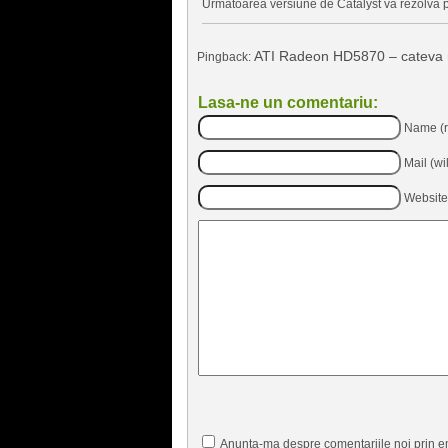
Urmatoarea versiune de Catalyst va rezolva 
ATI Radeon HD5870 – cateva r
Pingback:
Lasa-ne un comentariu:
Name (r
Mail (wi
Website
Anunta-ma despre comentariile noi prin e