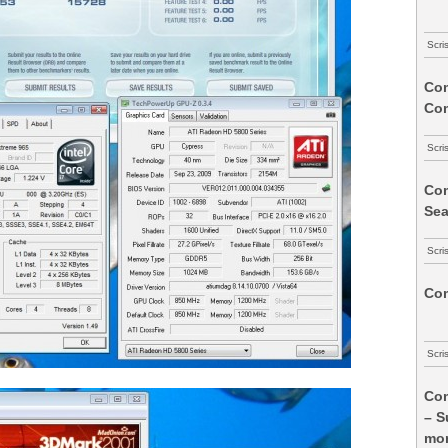
Scri
Com
Co
Scri
Com
Sea
Scri
Com
Scri
Com
– S
mon