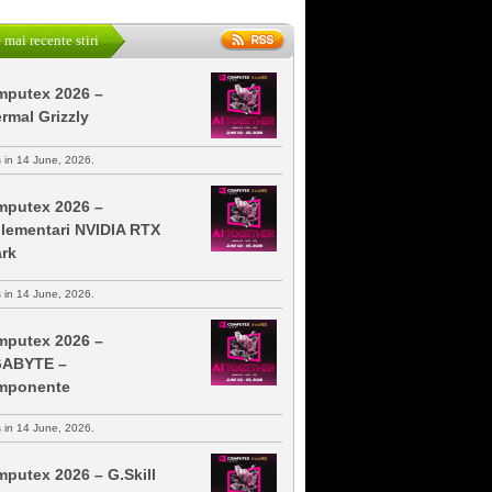
 mai recente stiri
putex 2026 –
rmal Grizzly
s in 14 June, 2026.
putex 2026 –
lementari NVIDIA RTX
rk
s in 14 June, 2026.
putex 2026 –
GABYTE –
mponente
s in 14 June, 2026.
putex 2026 – G.Skill