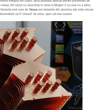
struit integral din cupru, facut probabil special pentru prezentari de
 in masa. Am vazut cu ceva timp in urma si Mugen 2 cu care nu a atins,
. Varianta end-user de
Yasya
are lamelele din aluminiu dar este oricum
bineinteles va fi “chinuit” de mine, sper cat mai curand.