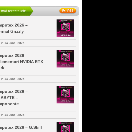
 mai recente stiri
putex 2026 –
rmal Grizzly
s in 14 June, 2026.
putex 2026 –
lementari NVIDIA RTX
rk
s in 14 June, 2026.
putex 2026 –
GABYTE –
mponente
s in 14 June, 2026.
putex 2026 – G.Skill