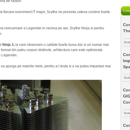
zona de razboi”.
Cele
 fiecare eveniment IT major, Scythe ne prezinta cateva coolere foarte
Com
ia reincarnare a Legendei in racirea pe aer, Scythe Ninja si pentru
The
e
.
Scri
ul
Ninja 3,
la care observam o calitate foarte buna dar si un numar mai
 format din patru corpuri distincte, arhitectura care este optimizata
Com
le Legendei.
Imp
t sa ajunga pe mainile mele, pentru a-l testa si a va putea impartasi mai
Spa
Scri
Com
GI
Co
Scri
Com