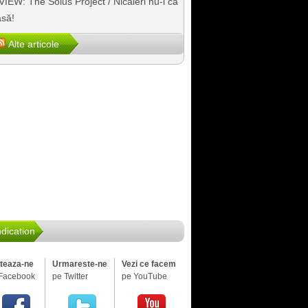
IEW: The Solus Project / Nicăieri nu-i ca
să!
Alte articole
dication
iteaza-ne
Urmareste-ne
Vezi ce facem
Facebook
pe Twitter
pe YouTube