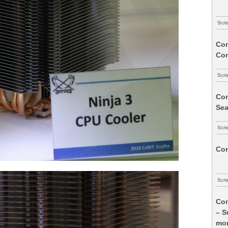
Scri
Com
Co
Scri
Com
Sea
Scri
Com
Scri
Com
– S
mon