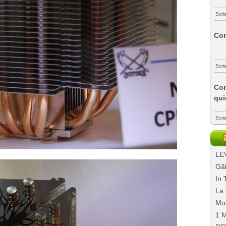
Scri
Com
Scri
Com
qui
Scri
LEV
Găl
In 
La 
Mo
1 M