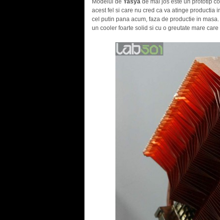
Modelul de
Yasya
de mai jos este un prototip con
acest fel si care nu cred ca va atinge productia
cel putin pana acum, faza de productie in masa
un cooler foarte solid si cu o greutate mare care 