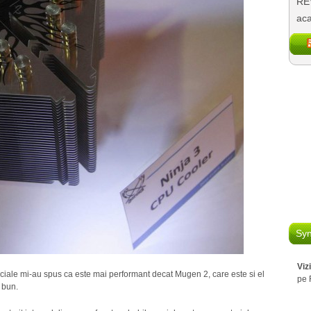
REV
aca
Syn
Viz
ciale mi-au spus ca este mai performant decat Mugen 2, care este si el
pe 
 bun.