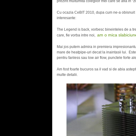
prezint multumita colegilor mei care se afla in “
Cu ocazia CeBIT 2010, dupa cum ne-a obisnuit la
interesante:
The Legend is back, vorbesc bineinteles de a tre
am o mica slabiciun
care, fie vorba intre noi,
Mai jos putem admira in premiera impresionant
mare de heatpipe-uri decat la inaintasii lui. Este
pentru fanless sau low air flow, punctele forte a
Am fost foarte bucuros sa il vad si de abia astep
multe detalii.