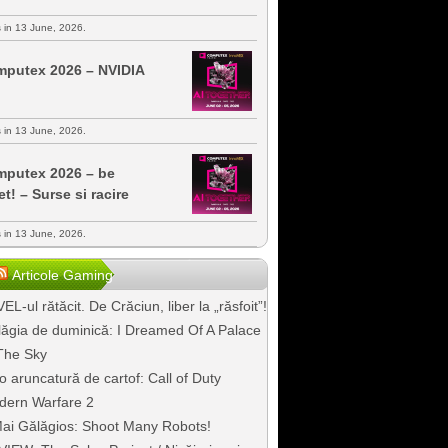
s in 13 June, 2026.
putex 2026 – NVIDIA
s in 13 June, 2026.
putex 2026 – be
et! – Surse si racire
s in 13 June, 2026.
Articole Gaming
EL-ul rătăcit. De Crăciun, liber la „răsfoit”!
ăgia de duminică: I Dreamed Of A Palace
The Sky
o aruncatură de cartof: Call of Duty
dern Warfare 2
ai Gălăgios: Shoot Many Robots!