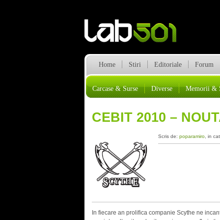
Home
Stiri
Editoriale
Forum
Carcase & Surse
Diverse
Memorii & 
CEBIT 2010 – NOU
Scris de:
poparamiro
, in ca
In fiecare an prolifica companie Scythe ne inca