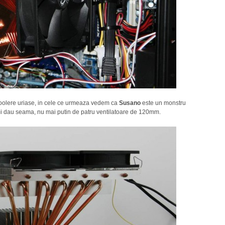
 coolere uriase, in cele ce urmeaza vedem ca
Susano
este un monstru
mi dau seama, nu mai putin de patru ventilatoare de 120mm.