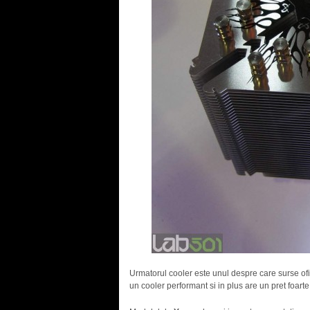
Urmatorul cooler este unul despre care surse ofi
un cooler performant si in plus are un pret foarte