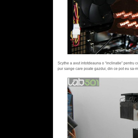
Scythe a avut intotdeauna o “inclinatie” pentru
pur sange care poate gazdui, din ce pot eu sa-