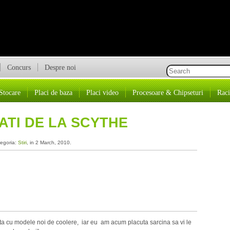
Concurs
Despre noi
Stocare
Placi de baza
Placi video
Procesoare & Chipseturi
Raci
TATI DE LA SCYTHE
tegoria:
Stiri
, in 2 March, 2010.
nta cu modele noi de coolere, iar eu am acum placuta sarcina sa vi le