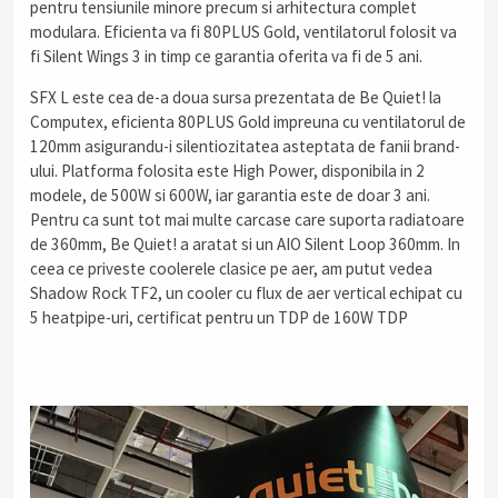
pentru tensiunile minore precum si arhitectura complet
modulara. Eficienta va fi 80PLUS Gold, ventilatorul folosit va
fi Silent Wings 3 in timp ce garantia oferita va fi de 5 ani.
SFX L este cea de-a doua sursa prezentata de Be Quiet! la
Computex, eficienta 80PLUS Gold impreuna cu ventilatorul de
120mm asigurandu-i silentiozitatea asteptata de fanii brand-
ului. Platforma folosita este High Power, disponibila in 2
modele, de 500W si 600W, iar garantia este de doar 3 ani.
Pentru ca sunt tot mai multe carcase care suporta radiatoare
de 360mm, Be Quiet! a aratat si un AIO Silent Loop 360mm. In
ceea ce priveste coolerele clasice pe aer, am putut vedea
Shadow Rock TF2, un cooler cu flux de aer vertical echipat cu
5 heatpipe-uri, certificat pentru un TDP de 160W TDP