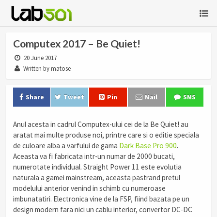
Computex 2017 – Be Quiet!
20 June 2017
Written by matose
Share
Tweet
Pin
Mail
SMS
Anul acesta in cadrul Computex-ului cei de la Be Quiet! au
aratat mai multe produse noi, printre care si o editie speciala
de culoare alba a varfului de gama
Dark Base Pro 900
.
Aceasta va fi fabricata intr-un numar de 2000 bucati,
numerotate individual. Straight Power 11 este evolutia
naturala a gamei mainstream, aceasta pastrand pretul
modelului anterior venind in schimb cu numeroase
imbunatatiri. Electronica vine de la FSP, fiind bazata pe un
design modern fara nici un cablu interior, convertor DC-DC