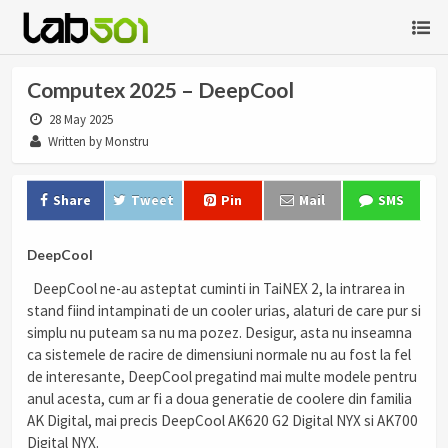
Computex 2025 – DeepCool
28 May 2025
Written by Monstru
Share
Tweet
Pin
Mail
SMS
DeepCool
DeepCool ne-au asteptat cuminti in TaiNEX 2, la intrarea in
stand fiind intampinati de un cooler urias, alaturi de care pur si
simplu nu puteam sa nu ma pozez. Desigur, asta nu inseamna
ca sistemele de racire de dimensiuni normale nu au fost la fel
de interesante, DeepCool pregatind mai multe modele pentru
anul acesta, cum ar fi a doua generatie de coolere din familia
AK Digital, mai precis DeepCool AK620 G2 Digital NYX si AK700
Digital NYX.