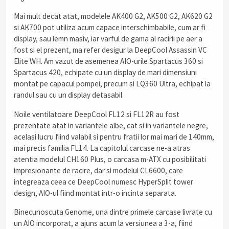
Mai mult decat atat, modelele AK400 G2, AK500 G2, AK620 G2
si AK700 pot utiliza acum capace interschimbabile, cum ar fi
display, sau lemn masiv, iar varful de gama al racirii pe aer a
fost si el prezent, ma refer desigur la DeepCool Assassin VC
Elite WH. Am vazut de asemenea AIO-urile Spartacus 360 si
Spartacus 420, echipate cu un display de mari dimensiuni
montat pe capacul pompei, precum si LQ360 Ultra, echipat la
randul sau cu un display detasabil.
Noile ventilatoare DeepCool FL12 si FL12R au fost
prezentate atat in variantele albe, cat si in variantele negre,
acelasi lucru fiind valabil si pentru fratii lor mai mari de 140mm,
mai precis familia FL14. La capitolul carcase ne-a atras
atentia modelul CH160 Plus, o carcasa m-ATX cu posibilitati
impresionante de racire, dar si modelul CL6600, care
integreaza ceea ce DeepCool numesc HyperSplit tower
design, AIO-ul fiind montat intr-o incinta separata.
Binecunoscuta Genome, una dintre primele carcase livrate cu
un AIO incorporat, a ajuns acum la versiunea a 3-a, fiind