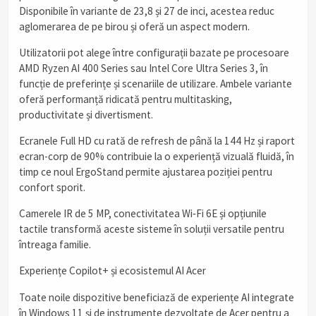
Disponibile în variante de 23,8 și 27 de inci, acestea reduc
aglomerarea de pe birou și oferă un aspect modern.
Utilizatorii pot alege între configurații bazate pe procesoare
AMD Ryzen AI 400 Series sau Intel Core Ultra Series 3, în
funcție de preferințe și scenariile de utilizare. Ambele variante
oferă performanță ridicată pentru multitasking,
productivitate și divertisment.
Ecranele Full HD cu rată de refresh de până la 144 Hz și raport
ecran-corp de 90% contribuie la o experiență vizuală fluidă, în
timp ce noul ErgoStand permite ajustarea poziției pentru
confort sporit.
Camerele IR de 5 MP, conectivitatea Wi‑Fi 6E și opțiunile
tactile transformă aceste sisteme în soluții versatile pentru
întreaga familie.
Experiențe Copilot+ și ecosistemul AI Acer
Toate noile dispozitive beneficiază de experiențe AI integrate
în Windows 11 și de instrumente dezvoltate de Acer pentru a