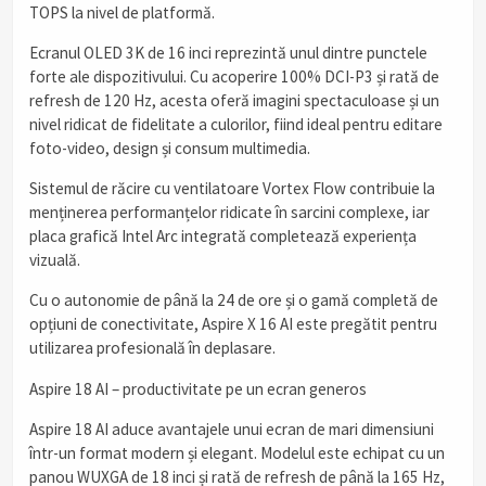
TOPS la nivel de platformă.
Ecranul OLED 3K de 16 inci reprezintă unul dintre punctele
forte ale dispozitivului. Cu acoperire 100% DCI-P3 și rată de
refresh de 120 Hz, acesta oferă imagini spectaculoase și un
nivel ridicat de fidelitate a culorilor, fiind ideal pentru editare
foto-video, design și consum multimedia.
Sistemul de răcire cu ventilatoare Vortex Flow contribuie la
menținerea performanțelor ridicate în sarcini complexe, iar
placa grafică Intel Arc integrată completează experiența
vizuală.
Cu o autonomie de până la 24 de ore și o gamă completă de
opțiuni de conectivitate, Aspire X 16 AI este pregătit pentru
utilizarea profesională în deplasare.
Aspire 18 AI – productivitate pe un ecran generos
Aspire 18 AI aduce avantajele unui ecran de mari dimensiuni
într-un format modern și elegant. Modelul este echipat cu un
panou WUXGA de 18 inci și rată de refresh de până la 165 Hz,