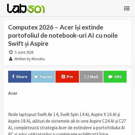
Computex 2026 – Acer își extinde
portofoliul de notebook-uri AI cu noile
Swift și Aspire
5 June 2026
Written by Monstru
Share
Tweet
Pin
Mail
SMS
Acer
Noile laptopuri Swift Air 14, Swift Spin 14 AI, Aspire X 16 AI și
Aspire 18 AI, alături de sistemele all-in-one Aspire C24 AI și C27
AI, completează strategia Acer de extindere a portofoliului AI
PC și aduc utilizatorilor o combinație echilibrată între