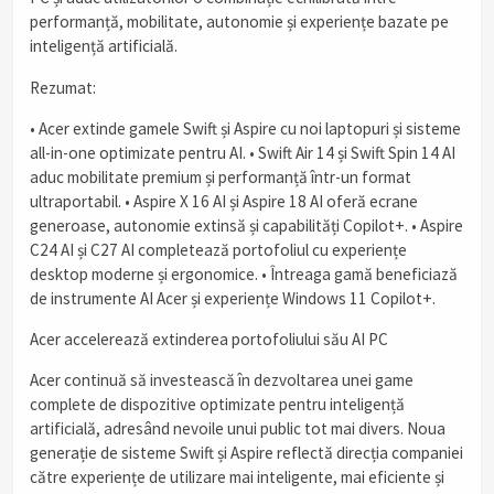
performanță, mobilitate, autonomie și experiențe bazate pe
inteligență artificială.
Rezumat:
• Acer extinde gamele Swift și Aspire cu noi laptopuri și sisteme
all-in-one optimizate pentru AI. • Swift Air 14 și Swift Spin 14 AI
aduc mobilitate premium și performanță într-un format
ultraportabil. • Aspire X 16 AI și Aspire 18 AI oferă ecrane
generoase, autonomie extinsă și capabilități Copilot+. • Aspire
C24 AI și C27 AI completează portofoliul cu experiențe
desktop moderne și ergonomice. • Întreaga gamă beneficiază
de instrumente AI Acer și experiențe Windows 11 Copilot+.
Acer accelerează extinderea portofoliului său AI PC
Acer continuă să investească în dezvoltarea unei game
complete de dispozitive optimizate pentru inteligență
artificială, adresând nevoile unui public tot mai divers. Noua
generație de sisteme Swift și Aspire reflectă direcția companiei
către experiențe de utilizare mai inteligente, mai eficiente și