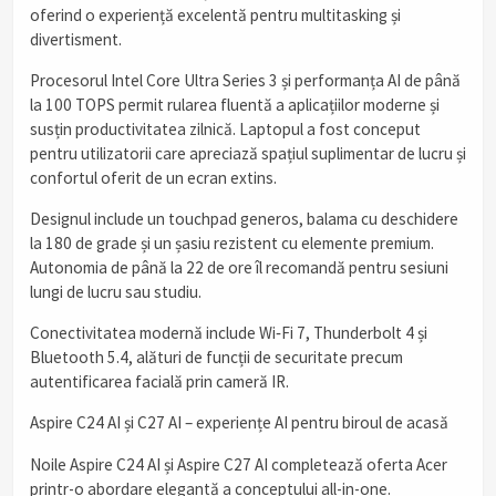
oferind o experiență excelentă pentru multitasking și
divertisment.
Procesorul Intel Core Ultra Series 3 și performanța AI de până
la 100 TOPS permit rularea fluentă a aplicațiilor moderne și
susțin productivitatea zilnică. Laptopul a fost conceput
pentru utilizatorii care apreciază spațiul suplimentar de lucru și
confortul oferit de un ecran extins.
Designul include un touchpad generos, balama cu deschidere
la 180 de grade și un șasiu rezistent cu elemente premium.
Autonomia de până la 22 de ore îl recomandă pentru sesiuni
lungi de lucru sau studiu.
Conectivitatea modernă include Wi‑Fi 7, Thunderbolt 4 și
Bluetooth 5.4, alături de funcții de securitate precum
autentificarea facială prin cameră IR.
Aspire C24 AI și C27 AI – experiențe AI pentru biroul de acasă
Noile Aspire C24 AI și Aspire C27 AI completează oferta Acer
printr-o abordare elegantă a conceptului all-in-one.