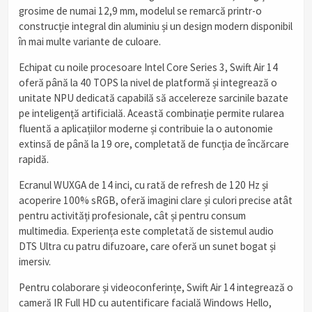
grosime de numai 12,9 mm, modelul se remarcă printr-o
construcție integral din aluminiu și un design modern disponibil
în mai multe variante de culoare.
Echipat cu noile procesoare Intel Core Series 3, Swift Air 14
oferă până la 40 TOPS la nivel de platformă și integrează o
unitate NPU dedicată capabilă să accelereze sarcinile bazate
pe inteligență artificială. Această combinație permite rularea
fluentă a aplicațiilor moderne și contribuie la o autonomie
extinsă de până la 19 ore, completată de funcția de încărcare
rapidă.
Ecranul WUXGA de 14 inci, cu rată de refresh de 120 Hz și
acoperire 100% sRGB, oferă imagini clare și culori precise atât
pentru activități profesionale, cât și pentru consum
multimedia. Experiența este completată de sistemul audio
DTS Ultra cu patru difuzoare, care oferă un sunet bogat și
imersiv.
Pentru colaborare și videoconferințe, Swift Air 14 integrează o
cameră IR Full HD cu autentificare facială Windows Hello,