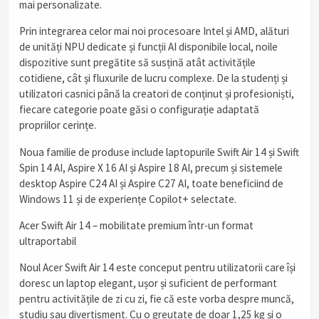
mai personalizate.
Prin integrarea celor mai noi procesoare Intel și AMD, alături
de unități NPU dedicate și funcții AI disponibile local, noile
dispozitive sunt pregătite să susțină atât activitățile
cotidiene, cât și fluxurile de lucru complexe. De la studenți și
utilizatori casnici până la creatori de conținut și profesioniști,
fiecare categorie poate găsi o configurație adaptată
propriilor cerințe.
Noua familie de produse include laptopurile Swift Air 14 și Swift
Spin 14 AI, Aspire X 16 AI și Aspire 18 AI, precum și sistemele
desktop Aspire C24 AI și Aspire C27 AI, toate beneficiind de
Windows 11 și de experiențe Copilot+ selectate.
Acer Swift Air 14 – mobilitate premium într-un format
ultraportabil
Noul Acer Swift Air 14 este conceput pentru utilizatorii care își
doresc un laptop elegant, ușor și suficient de performant
pentru activitățile de zi cu zi, fie că este vorba despre muncă,
studiu sau divertisment. Cu o greutate de doar 1,25 kg și o