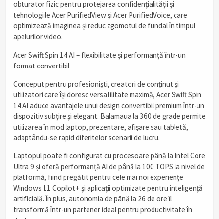
obturator fizic pentru protejarea confidențialității și
tehnologiile Acer PurifiedView și Acer PurifiedVoice, care
optimizează imaginea și reduc zgomotul de fundal în timpul
apelurilor video.
Acer Swift Spin 14 AI – flexibilitate și performanță într-un
format convertibil
Conceput pentru profesioniști, creatori de conținut și
utilizatori care își doresc versatilitate maximă, Acer Swift Spin
14 AI aduce avantajele unui design convertibil premium într-un
dispozitiv subțire și elegant. Balamaua la 360 de grade permite
utilizarea în mod laptop, prezentare, afișare sau tabletă,
adaptându-se rapid diferitelor scenarii de lucru.
Laptopul poate fi configurat cu procesoare până la Intel Core
Ultra 9 și oferă performanță AI de până la 100 TOPS la nivel de
platformă, fiind pregătit pentru cele mai noi experiențe
Windows 11 Copilot+ și aplicații optimizate pentru inteligență
artificială. În plus, autonomia de până la 26 de ore îl
transformă într-un partener ideal pentru productivitate în