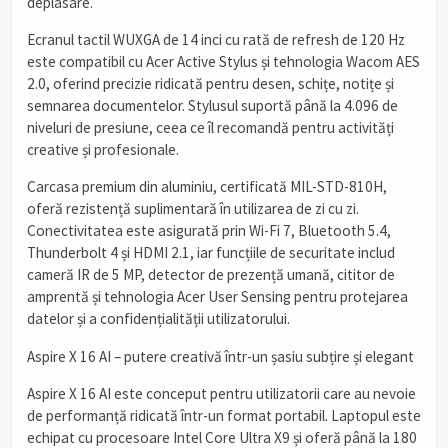
deplasare.
Ecranul tactil WUXGA de 14 inci cu rată de refresh de 120 Hz
este compatibil cu Acer Active Stylus și tehnologia Wacom AES
2.0, oferind precizie ridicată pentru desen, schițe, notițe și
semnarea documentelor. Stylusul suportă până la 4.096 de
niveluri de presiune, ceea ce îl recomandă pentru activități
creative și profesionale.
Carcasa premium din aluminiu, certificată MIL-STD-810H,
oferă rezistență suplimentară în utilizarea de zi cu zi.
Conectivitatea este asigurată prin Wi-Fi 7, Bluetooth 5.4,
Thunderbolt 4 și HDMI 2.1, iar funcțiile de securitate includ
cameră IR de 5 MP, detector de prezență umană, cititor de
amprentă și tehnologia Acer User Sensing pentru protejarea
datelor și a confidențialității utilizatorului.
Aspire X 16 AI – putere creativă într-un șasiu subțire și elegant
Aspire X 16 AI este conceput pentru utilizatorii care au nevoie
de performanță ridicată într-un format portabil. Laptopul este
echipat cu procesoare Intel Core Ultra X9 și oferă până la 180