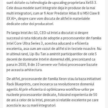
sunt dotate cu tehnologia de upscaling proprietara XeSS 3.
Cele doua modele sunt integrate deja in produse de la mai
multi integratori, cum ar fi Acer Predator Atlas 8 si MSI Claw 8
EX AI+, despre care vom discuta de altfel in materialele
dedicate celor doi producatori.
Pe langa Intel Arc G3, CEO-ul Intel a discutat si despre
succesul si rata ridicata de adoptie a procesoarelor din familia
Intel Core Ultra Series 3, acestea aducand o eficienta
excelenta, asa cum am vazut de altfel si in testele noastre. Nu
in ultimul rand, Lip-Bu Tan a amintit participantilor de cele 5
decenii de dominatie Intel in domeniul x86, preconizand ca
pana in 2030, 8 din 10 servere vor folosi procesoare bazate
pe aceasta arhitectura.
De altfel, procesoarele din familia Xeon stau la baza initiativei
Rack Blueprints, care incearca sa revolutioneze domeniul
agentic AI prin eficienta si optimizarea workflow-urilor pe
nucleele procesoarelor dedicate, folosind experienta de 50
de ani a celor de la Intel, precum si relatiile excelente pe care
acestia le au cu marii integratori.