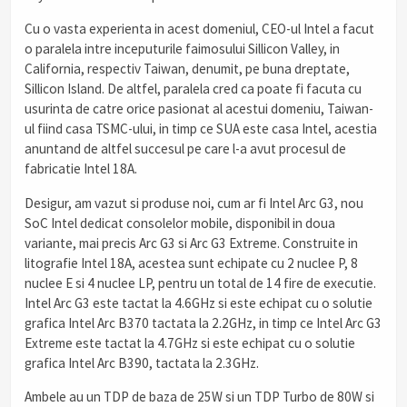
Cu o vasta experienta in acest domeniul, CEO-ul Intel a facut
o paralela intre inceputurile faimosului Sillicon Valley, in
California, respectiv Taiwan, denumit, pe buna dreptate,
Sillicon Island. De altfel, paralela cred ca poate fi facuta cu
usurinta de catre orice pasionat al acestui domeniu, Taiwan-
ul fiind casa TSMC-ului, in timp ce SUA este casa Intel, acestia
anuntand de altfel succesul pe care l-a avut procesul de
fabricatie Intel 18A.
Desigur, am vazut si produse noi, cum ar fi Intel Arc G3, nou
SoC Intel dedicat consolelor mobile, disponibil in doua
variante, mai precis Arc G3 si Arc G3 Extreme. Construite in
litografie Intel 18A, acestea sunt echipate cu 2 nuclee P, 8
nuclee E si 4 nuclee LP, pentru un total de 14 fire de executie.
Intel Arc G3 este tactat la 4.6GHz si este echipat cu o solutie
grafica Intel Arc B370 tactata la 2.2GHz, in timp ce Intel Arc G3
Extreme este tactat la 4.7GHz si este echipat cu o solutie
grafica Intel Arc B390, tactata la 2.3GHz.
Ambele au un TDP de baza de 25W si un TDP Turbo de 80W si