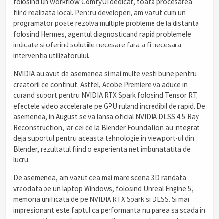
folosind un workflow ComfyUI dedicat, toata procesarea
fiind realizata local. Pentru developeri, am vazut cum un
programator poate rezolva multiple probleme de la distanta
folosind Hermes, agentul diagnosticand rapid problemele
indicate si oferind solutiile necesare fara a fi necesara
interventia utilizatorului.
NVIDIA au avut de asemenea si mai multe vesti bune pentru
creatorii de continut. Astfel, Adobe Premiere va aduce in
curand suport pentru NVIDIA RTX Spark folosind Tensor RT,
efectele video accelerate pe GPU ruland incredibil de rapid. De
asemenea, in August se va lansa oficial NVIDIA DLSS 4.5 Ray
Reconstruction, iar cei de la Blender Foundation au integrat
deja suportul pentru aceasta tehnologie in viewport-ul din
Blender, rezultatul fiind o experienta net imbunatatita de
lucru.
De asemenea, am vazut cea mai mare scena 3D randata
vreodata pe un laptop Windows, folosind Unreal Engine 5,
memoria unificata de pe NVIDIA RTX Spark si DLSS. Si mai
impresionant este faptul ca performanta nu parea sa scada in