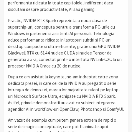
performanta ridicata la toate capitolele, indiferent daca
discutam despre productivitate, AI sau gaming.
Practic, NVIDIA RTX Spark reprezinta o noua clasa de
superchip-uri, conceputa pentru a transforma PC-urile cu
Windows in parteneri si asistenti AI personali. Tehnologia
aduce performanta ridicata in laptopuri subtiri si PC-uri
desktop compacte si ultra-eficiente, gratie unui GPU NVIDIA
Blackwell RTX cu 6144 nuclee CUDA si nuclee Tensor de
generatia a 5-a, conectat printr-o interfata NVLink-C2C la un
procesor NVIDIA Grace cu 20 de nuclee.
Dupa ce am asistat la keynote, ne-am indreptat catre zona
dedicata presei, in care cei de la NVIDIA au pregatit o serie
intreaga de demo-uri, marea lor majoritate rulant pe laptop-
uri Microsoft Surface Ultra, echipate cu NVIDIA RTX Spark.
Astfel, primele demonstratii au avut ca subiect integrarea
agentilor AI in workflow-uri OpenClaw, Photoshop si ComfyUI.
Am vazut de exemplu cum putem genera extrem de rapid o
serie de imagini conceptuale, care pot fi animate apoi