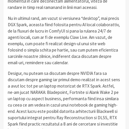
momentul in care deconectam alimentatorul, viteza de
randare in timp real ramanand in linii mari aceeasi.
Nu in ultimul rand, am vazut si versiunea “desktop”, mai precis
DGX Spark, aceasta fiind folosita pentru AI local colaborattiv,
de la fluxuri de lucru in ComfyUI si pana la rularea 24/7 de
agenti locali, cum ar fi de exemplu Claw Live. Am vazut, de
exemplu, cum poate fi realizat design-ul unui site web
folosind o simpla schita pe hartie, sau cum putem eficientiza
sarcinile noastre zilnice, indiferent daca discutam despre
email-uri, remindere sau calendar.
Desigur, nu puteam sa discutam despre NVIDIA fara sa
discutam despre gaming iar primul demo realizat in acest sens
a avut loc tot pe un laptop motorizat de RTX Spark. Astfel,
ne-am jucat NARAKA: Bladepoint, Fortnite si Alank Wake 2 pe
un laptop cu aspect business, performanta fiind insa similara
cu ceea ce am vedea in cazul unui notebook de gaming high-
end. Acest lucru este posibil datorita arhitecturii Blackwell si
suportului integrat pentru Ray Reconstruction si DLSS, RTX
Spark fiind practic rezultatul a 8 ani de cercetare si investitie