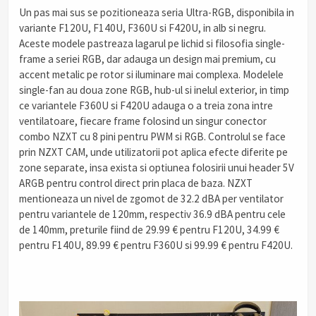
Un pas mai sus se pozitioneaza seria Ultra-RGB, disponibila in
variante F120U, F140U, F360U si F420U, in alb si negru.
Aceste modele pastreaza lagarul pe lichid si filosofia single-
frame a seriei RGB, dar adauga un design mai premium, cu
accent metalic pe rotor si iluminare mai complexa. Modelele
single-fan au doua zone RGB, hub-ul si inelul exterior, in timp
ce variantele F360U si F420U adauga o a treia zona intre
ventilatoare, fiecare frame folosind un singur conector
combo NZXT cu 8 pini pentru PWM si RGB. Controlul se face
prin NZXT CAM, unde utilizatorii pot aplica efecte diferite pe
zone separate, insa exista si optiunea folosirii unui header 5V
ARGB pentru control direct prin placa de baza. NZXT
mentioneaza un nivel de zgomot de 32.2 dBA per ventilator
pentru variantele de 120mm, respectiv 36.9 dBA pentru cele
de 140mm, preturile fiind de 29.99 € pentru F120U, 34.99 €
pentru F140U, 89.99 € pentru F360U si 99.99 € pentru F420U.