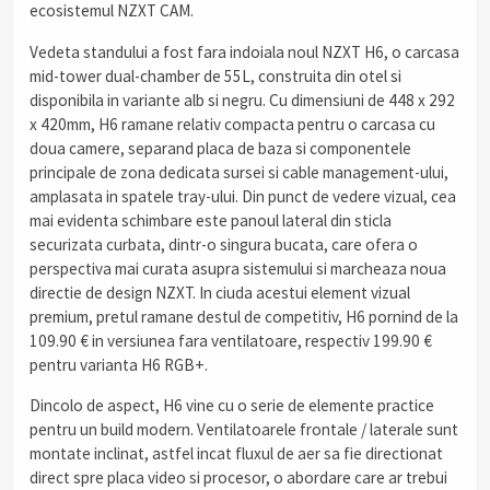
ecosistemul NZXT CAM.
Vedeta standului a fost fara indoiala noul NZXT H6, o carcasa
mid-tower dual-chamber de 55L, construita din otel si
disponibila in variante alb si negru. Cu dimensiuni de 448 x 292
x 420mm, H6 ramane relativ compacta pentru o carcasa cu
doua camere, separand placa de baza si componentele
principale de zona dedicata sursei si cable management-ului,
amplasata in spatele tray-ului. Din punct de vedere vizual, cea
mai evidenta schimbare este panoul lateral din sticla
securizata curbata, dintr-o singura bucata, care ofera o
perspectiva mai curata asupra sistemului si marcheaza noua
directie de design NZXT. In ciuda acestui element vizual
premium, pretul ramane destul de competitiv, H6 pornind de la
109.90 € in versiunea fara ventilatoare, respectiv 199.90 €
pentru varianta H6 RGB+.
Dincolo de aspect, H6 vine cu o serie de elemente practice
pentru un build modern. Ventilatoarele frontale / laterale sunt
montate inclinat, astfel incat fluxul de aer sa fie directionat
direct spre placa video si procesor, o abordare care ar trebui