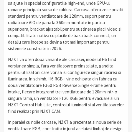
sa ajute in special configuratiile high-end, unde GPU-ul
ramane principala sursa de caldura. Carcasa ofera zece pozitii
standard pentru ventilatoare de 120mm, suport pentru
radiatoare AIO de pana la 360mm montate in partea
superioara, bracket ajustabil pentru sustinerea placii video si
compatibilitate nativa cu placile de baza back-connect, un
detaliu care incepe sa devina tot mai important pentru
sistemele construite in 2026.
NZXT va oferi doua variante ale carcasei, modelul H6 fiind
versiunea simpla, fara ventilatoare preinstalate, gandita
pentru utilizatorii care vor sa isi configureze singuri racirea si
iluminarea. In schimb, H6 RGB+ vine echipata din fabrica cu
doua ventilatoare F360 RGB Reverse Single-Frame pentru
intake, fiecare integrand trei ventilatoare de 120mm intr-o
singura rama, un ventilator F120 RGB pentru evacuare si un
NZXT Control Hub Lite, controlul iluminarii si al ventilatoarelor
fiind realizat prin NZXT CAM.
In paralel cu noile carcase, NZXT a prezentat si noua serie de
ventilatoare RGB, construita in jurul aceluiasi limbaj de design.