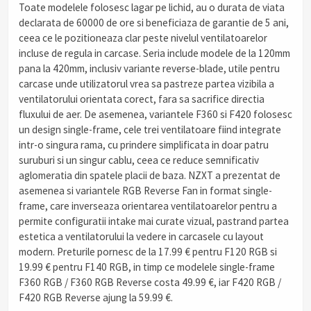
Toate modelele folosesc lagar pe lichid, au o durata de viata
declarata de 60000 de ore si beneficiaza de garantie de 5 ani,
ceea ce le pozitioneaza clar peste nivelul ventilatoarelor
incluse de regula in carcase. Seria include modele de la 120mm
pana la 420mm, inclusiv variante reverse-blade, utile pentru
carcase unde utilizatorul vrea sa pastreze partea vizibila a
ventilatorului orientata corect, fara sa sacrifice directia
fluxului de aer. De asemenea, variantele F360 si F420 folosesc
un design single-frame, cele trei ventilatoare fiind integrate
intr-o singura rama, cu prindere simplificata in doar patru
suruburi si un singur cablu, ceea ce reduce semnificativ
aglomeratia din spatele placii de baza. NZXT a prezentat de
asemenea si variantele RGB Reverse Fan in format single-
frame, care inverseaza orientarea ventilatoarelor pentru a
permite configuratii intake mai curate vizual, pastrand partea
estetica a ventilatorului la vedere in carcasele cu layout
modern. Preturile pornesc de la 17.99 € pentru F120 RGB si
19.99 € pentru F140 RGB, in timp ce modelele single-frame
F360 RGB / F360 RGB Reverse costa 49.99 €, iar F420 RGB /
F420 RGB Reverse ajung la 59.99 €.