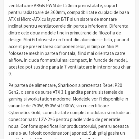
ventilatoare ARGB PWM de 120mm preinstalate, suport
pentru radiatoare de 360mm, compatibilitate cu placi de baza
ATX si Micro-ATX cu layout BTF si un sistem de montare
inclinat pentru ventilatoarele din partea inferioara. Diferenta
dintre cele doua modele tine in primul rand de filozofia de
design: Mini G foloseste un front din aluminiu si sticla, punand
accent pe prezentarea componentelor, in timp ce Mini M
foloseste mesh in partea frontala, fiind mai orientata catre
airflow. In ciuda formatului mai compact, in functie de model,
acestea pot sustine pana la 7 ventilatoare in interior sau chiar
9.
Pe partea de alimentare, Sharkoon a prezentat Rebel P20
Gen2, o serie de surse ATX 3.1 gandita pentru sistemele de
gaming si workstation moderne. Modelele vor fi disponibile in
variante de 750W, 850W si 1000W, vin cu certificare
Cybenetics Gold, conectivitate complet modulara si include un
conector nativ 12V-2×6 pentru placile video de generatie
noua. Conform specificatiilor producatorului, pentru aceasta
serie s-au folosit condensatori japonezi. Sub grilaj gasim un