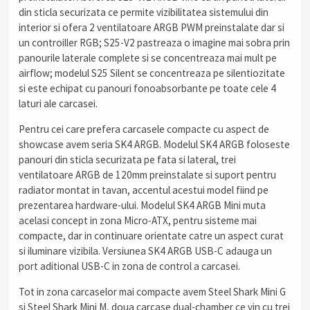
din sticla securizata ce permite vizibilitatea sistemului din
interior si ofera 2 ventilatoare ARGB PWM preinstalate dar si
un controiller RGB; S25-V2 pastreaza o imagine mai sobra prin
panourile laterale complete si se concentreaza mai mult pe
airflow; modelul S25 Silent se concentreaza pe silentiozitate
si este echipat cu panouri fonoabsorbante pe toate cele 4
laturi ale carcasei.
Pentru cei care prefera carcasele compacte cu aspect de
showcase avem seria SK4 ARGB. Modelul SK4 ARGB foloseste
panouri din sticla securizata pe fata si lateral, trei
ventilatoare ARGB de 120mm preinstalate si suport pentru
radiator montat in tavan, accentul acestui model fiind pe
prezentarea hardware-ului. Modelul SK4 ARGB Mini muta
acelasi concept in zona Micro-ATX, pentru sisteme mai
compacte, dar in continuare orientate catre un aspect curat
si iluminare vizibila. Versiunea SK4 ARGB USB-C adauga un
port aditional USB-C in zona de control a carcasei.
Tot in zona carcaselor mai compacte avem Steel Shark Mini G
si Steel Shark Mini M, doua carcase dual-chamber ce vin cu trei