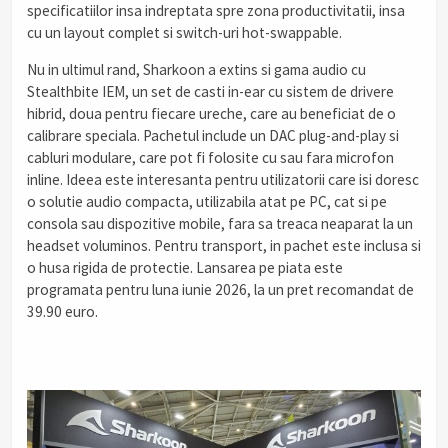
specificatiilor insa indreptata spre zona productivitatii, insa
cu un layout complet si switch-uri hot-swappable.
Nu in ultimul rand, Sharkoon a extins si gama audio cu
Stealthbite IEM, un set de casti in-ear cu sistem de drivere
hibrid, doua pentru fiecare ureche, care au beneficiat de o
calibrare speciala. Pachetul include un DAC plug-and-play si
cabluri modulare, care pot fi folosite cu sau fara microfon
inline. Ideea este interesanta pentru utilizatorii care isi doresc
o solutie audio compacta, utilizabila atat pe PC, cat si pe
consola sau dispozitive mobile, fara sa treaca neaparat la un
headset voluminos. Pentru transport, in pachet este inclusa si
o husa rigida de protectie. Lansarea pe piata este
programata pentru luna iunie 2026, la un pret recomandat de
39.90 euro.