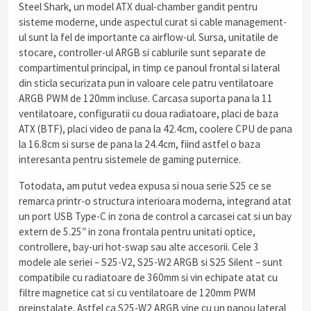
Steel Shark, un model ATX dual-chamber gandit pentru
sisteme moderne, unde aspectul curat si cable management-
ul sunt la fel de importante ca airflow-ul. Sursa, unitatile de
stocare, controller-ul ARGB si cablurile sunt separate de
compartimentul principal, in timp ce panoul frontal si lateral
din sticla securizata pun in valoare cele patru ventilatoare
ARGB PWM de 120mm incluse. Carcasa suporta pana la 11
ventilatoare, configuratii cu doua radiatoare, placi de baza
ATX (BTF), placi video de pana la 42.4cm, coolere CPU de pana
la 16.8cm si surse de pana la 24.4cm, fiind astfel o baza
interesanta pentru sistemele de gaming puternice.
Totodata, am putut vedea expusa si noua serie S25 ce se
remarca printr-o structura interioara moderna, integrand atat
un port USB Type-C in zona de control a carcasei cat si un bay
extern de 5.25″ in zona frontala pentru unitati optice,
controllere, bay-uri hot-swap sau alte accesorii. Cele 3
modele ale seriei – S25-V2, S25-W2 ARGB si S25 Silent – sunt
compatibile cu radiatoare de 360mm si vin echipate atat cu
filtre magnetice cat si cu ventilatoare de 120mm PWM
preinstalate. Astfel ca S25-W2 ARGB vine cu un panou lateral