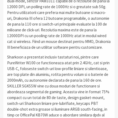
dual-mode, senzor PAW3311 capabil de o rezolutie de pana la
12000 DPI, un polling rate de 1000Hz si o greutate sub 50g.
Pentru utilizatorii care prefera mai multe butoane si macro-
uri, Drakonia III ofera 12 butoane programabile, o autonomie
de pana la 110 ore si switch-uri principale evaluate la 100 de
milioane de click-uri. Rezolutia maxima este de pana la
12000DPI cu un pooling rate de 1000Hz atat in modul wired
cat si wireless. Fiind un mouse destinat pentru MMO, Drakonia
III beneficiaza de un utilitar software pentru customizare.
Sharkoon a prezentat inclusiv tastaturi noi, pintre care
PureWriter W100 ce functioneaza atat prin 2.4GHz, cat si prin
USB-C, foloseste switch-uri low-profile liniare si silentioase,
are top plate din aluminiu, rotita pentru volum si o baterie de
2000mAh, cu autonomie declarata de pana la 160 de ore.
SKILLER SGK55W vine cu doua moduri de functionare si
abordeaza segmentul de gaming. Aceasta vine in format 75%
compact cu un total de 80 de taste, design gasket-mount,
switch-uri Sharkoon liniare pre-lubrifiate, keycaps PBT
double-shot extra groase si iluminare ARGB south-facing, in
timp ce OfficePal KB70W aduce o abordare similara dpdv al