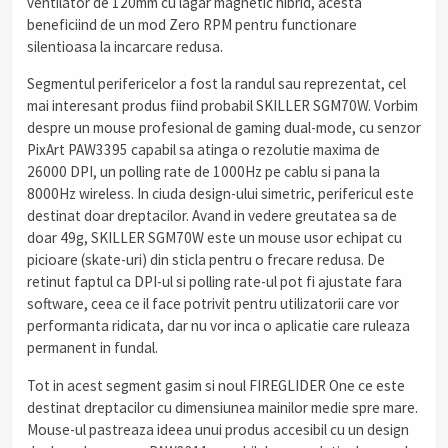
ventilator de 120mm cu lagar magnetic hibrid, acesta
beneficiind de un mod Zero RPM pentru functionare
silentioasa la incarcare redusa.
Segmentul perifericelor a fost la randul sau reprezentat, cel
mai interesant produs fiind probabil SKILLER SGM70W. Vorbim
despre un mouse profesional de gaming dual-mode, cu senzor
PixArt PAW3395 capabil sa atinga o rezolutie maxima de
26000 DPI, un polling rate de 1000Hz pe cablu si pana la
8000Hz wireless. In ciuda design-ului simetric, perifericul este
destinat doar dreptacilor. Avand in vedere greutatea sa de
doar 49g, SKILLER SGM70W este un mouse usor echipat cu
picioare (skate-uri) din sticla pentru o frecare redusa. De
retinut faptul ca DPI-ul si polling rate-ul pot fi ajustate fara
software, ceea ce il face potrivit pentru utilizatorii care vor
performanta ridicata, dar nu vor inca o aplicatie care ruleaza
permanent in fundal.
Tot in acest segment gasim si noul FIREGLIDER One ce este
destinat dreptacilor cu dimensiunea mainilor medie spre mare.
Mouse-ul pastreaza ideea unui produs accesibil cu un design