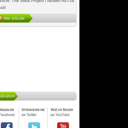
IEW: The Solus Project / Nicăieri nu-i ca
să!
Alte articole
dication
iteaza-ne
Urmareste-ne
Vezi ce facem
Facebook
pe Twitter
pe YouTube