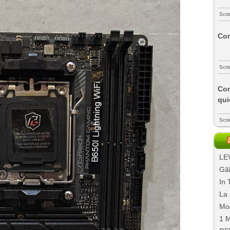
Scri
Com
Scri
Com
qui
Scri
LEV
Găl
In 
La 
Mo
1 M