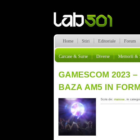
Home
Stiri
Editoriale
Forum
Carcase & Surse
Diverse
Memorii & 
GAMESCOM 2023 –
BAZA AM5 IN FORM
Scris de:
matose
, in catego