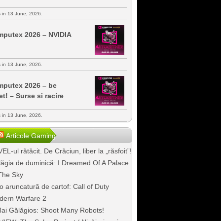
s in 13 June, 2026.
putex 2026 – NVIDIA
s in 13 June, 2026.
putex 2026 – be
et! – Surse si racire
s in 13 June, 2026.
Articole Gaming
EL-ul rătăcit. De Crăciun, liber la „răsfoit”!
ăgia de duminică: I Dreamed Of A Palace
The Sky
o aruncatură de cartof: Call of Duty
dern Warfare 2
ai Gălăgios: Shoot Many Robots!