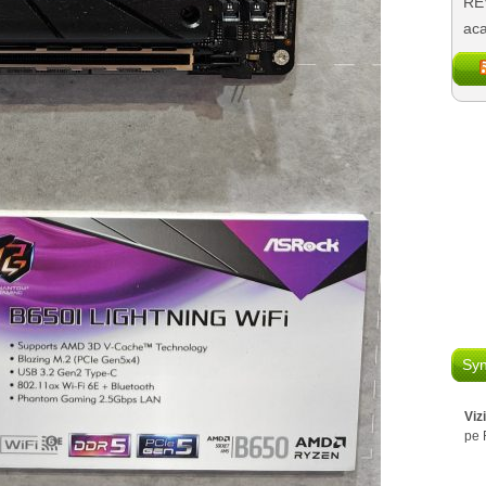
REV
aca
Syn
Viz
pe 