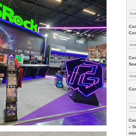
Scri
Com
Co
Scri
Com
Sea
Scri
Com
Scri
Com
– S
mon