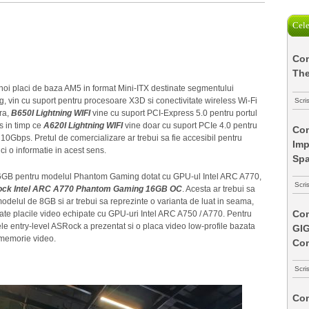
Cele
Com
The
noi placi de baza AM5 in format Mini-ITX destinate segmentului
g, vin cu suport pentru procesoare X3D si conectivitate wireless Wi-Fi
Scri
ra,
B650I Lightning WIFI
vine cu suport PCI-Express 5.0 pentru portul
s in timp ce
A620I Lightning WIFI
vine doar cu suport PCIe 4.0 pentru
Com
10Gbps. Pretul de comercializare ar trebui sa fie accesibil pentru
Imp
 o informatie in acest sens.
Spa
e 16GB pentru modelul Phantom Gaming dotat cu GPU-ul Intel ARC A770,
Scri
ck Intel ARC A770 Phantom Gaming 16GB OC
. Acesta ar trebui sa
odelul de 8GB si ar trebui sa reprezinte o varianta de luat in seama,
Com
oate placile video echipate cu GPU-uri Intel ARC A750 / A770. Pentru
ele entry-level ASRock a prezentat si o placa video low-profile bazata
GI
memorie video.
Co
Scri
Com