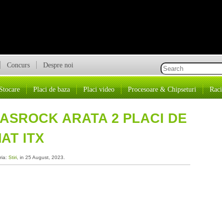
Concurs
Despre noi
Stocare
Placi de baza
Placi video
Procesoare & Chipseturi
Raci
 ASROCK ARATA 2 PLACI DE
AT ITX
ria:
Stiri
, in 25 August, 2023.