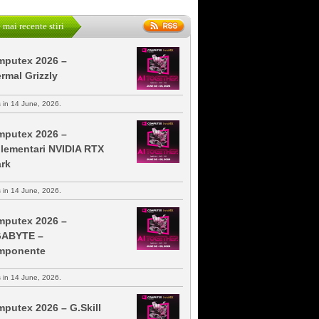
 mai recente stiri
putex 2026 –
rmal Grizzly
s in 14 June, 2026.
putex 2026 –
lementari NVIDIA RTX
rk
s in 14 June, 2026.
putex 2026 –
GABYTE –
mponente
s in 14 June, 2026.
putex 2026 – G.Skill