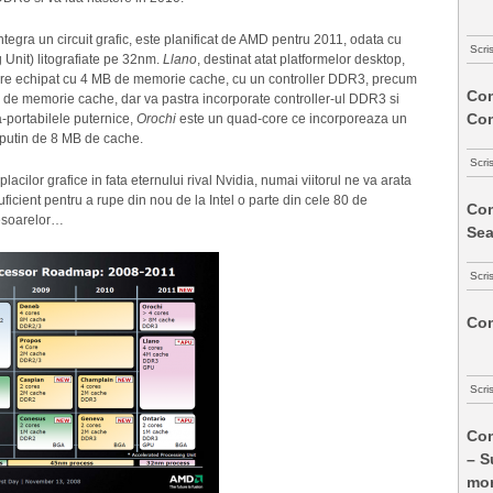
ntegra un circuit grafic, este planificat de AMD pentru 2011, odata cu
Scri
 Unit) litografiate pe 32nm.
Llano
, destinat atat platformelor desktop,
-core echipat cu 4 MB de memorie cache, cu un controller DDR3, precum
Com
 de memorie cache, dar va pastra incorporate controller-ul DDR3 si
Co
ra-portabilele puternice,
Orochi
este un quad-core ce incorporeaza un
putin de 8 MB de cache.
Scri
placilor grafice in fata eternului rival Nvidia, numai viitorul ne va arata
ficient pentru a rupe din nou de la Intel o parte din cele 80 de
Com
cesoarelor…
Sea
Scri
Com
Scri
Com
– S
mon