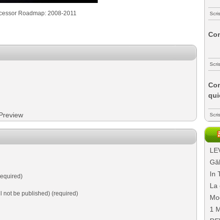
ocessor Roadmap: 2008-2011
Scri
Com
Scri
Com
qui
Preview
Scri
LEV
Găl
In 
equired)
La 
ll not be published) (required)
Mo
1 M