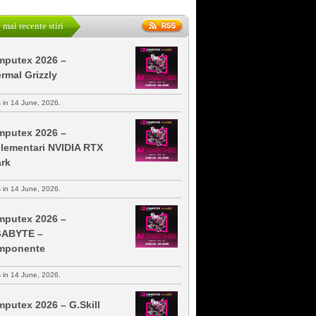
 mai recente stiri
putex 2026 –
rmal Grizzly
s in 14 June, 2026.
putex 2026 –
lementari NVIDIA RTX
rk
s in 14 June, 2026.
putex 2026 –
GABYTE –
mponente
s in 14 June, 2026.
putex 2026 – G.Skill