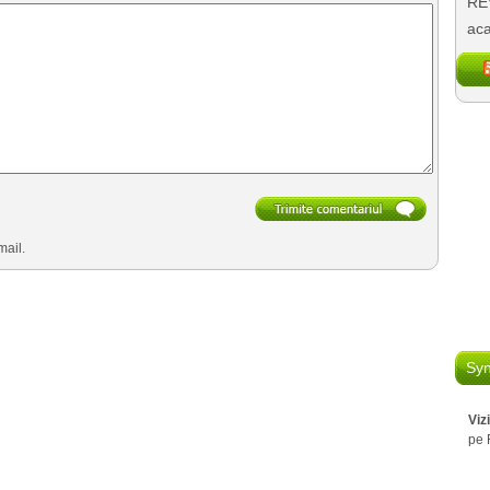
REV
aca
mail.
Syn
Viz
pe 