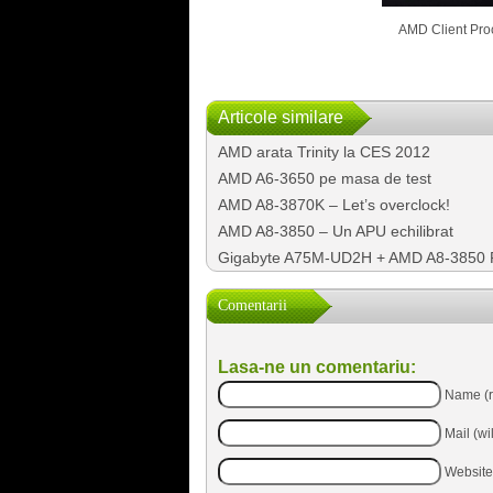
AMD Client Pr
Articole similare
AMD arata Trinity la CES 2012
AMD A6-3650 pe masa de test
AMD A8-3870K – Let’s overclock!
AMD A8-3850 – Un APU echilibrat
Gigabyte A75M-UD2H + AMD A8-3850 
Comentarii
Lasa-ne un comentariu:
Name (r
Mail (wi
Website