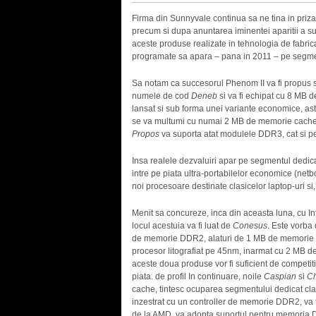
Firma din Sunnyvale continua sa ne tina in priza
precum si dupa anuntarea iminentei aparitii a s
aceste produse realizate in tehnologia de fabri
programate sa apara – pana in 2011 – pe segmen
Sa notam ca succesorul Phenom II va fi propus s
numele de cod
Deneb
si va fi echipat cu 8 MB 
lansat si sub forma unei variante economice, as
se va multumi cu numai 2 MB de memorie cache. 
Propos
va suporta atat modulele DDR3, cat si 
Insa realele dezvaluiri apar pe segmentul dedica
intre pe piata ultra-portabilelor economice (netb
noi procesoare destinate clasicelor laptop-uri si, 
Menit sa concureze, inca din aceasta luna, cu In
locul acestuia va fi luat de
Conesus
. Este vorba
de memorie DDR2, alaturi de 1 MB de memorie 
procesor litografiat pe 45nm, inarmat cu 2 MB 
aceste doua produse vor fi suficient de competit
piata. de profil In continuare, noile
Caspian
si
Ch
cache, tintesc ocuparea segmentului dedicat cla
inzestrat cu un controller de memorie DDR2, va f
de la AMD, va adopta suportul pentru memoria D