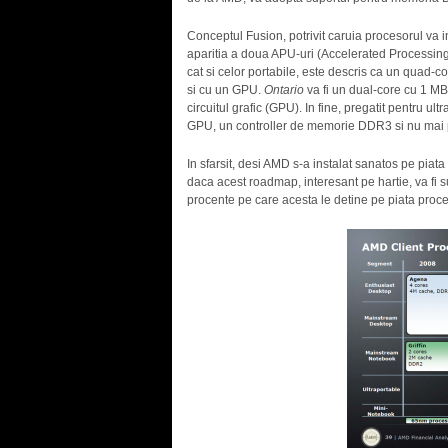
Conceptul Fusion, potrivit caruia procesorul va i
aparitia a doua APU-uri (Accelerated Processing
cat si celor portabile, este descris ca un quad
si cu un GPU.
Ontario
va fi un dual-core cu 1 MB
circuitul grafic (GPU). In fine, pregatit pentru ult
GPU, un controller de memorie DDR3 si nu mai 
In sfarsit, desi AMD s-a instalat sanatos pe piata 
daca acest roadmap, interesant pe hartie, va fi su
procente pe care acesta le detine pe piata pro