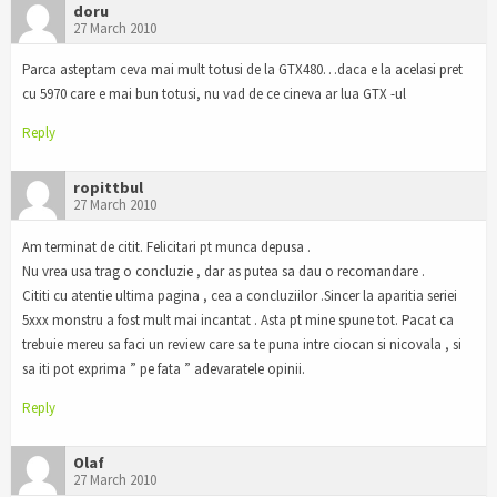
doru
27 March 2010
Parca asteptam ceva mai mult totusi de la GTX480…daca e la acelasi pret
cu 5970 care e mai bun totusi, nu vad de ce cineva ar lua GTX -ul
Reply
ropittbul
27 March 2010
Am terminat de citit. Felicitari pt munca depusa .
Nu vrea usa trag o concluzie , dar as putea sa dau o recomandare .
Cititi cu atentie ultima pagina , cea a concluziilor .Sincer la aparitia seriei
5xxx monstru a fost mult mai incantat . Asta pt mine spune tot. Pacat ca
trebuie mereu sa faci un review care sa te puna intre ciocan si nicovala , si
sa iti pot exprima ” pe fata ” adevaratele opinii.
Reply
Olaf
27 March 2010