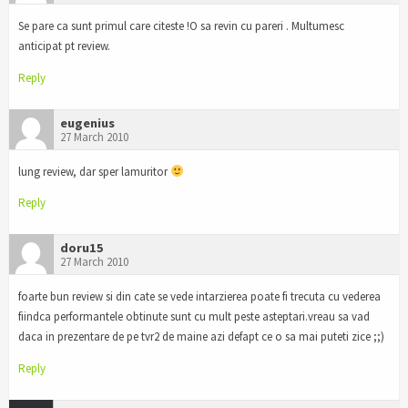
Se pare ca sunt primul care citeste !O sa revin cu pareri . Multumesc
anticipat pt review.
Reply
eugenius
27 March 2010
lung review, dar sper lamuritor
Reply
doru15
27 March 2010
foarte bun review si din cate se vede intarzierea poate fi trecuta cu vederea
fiindca performantele obtinute sunt cu mult peste asteptari.vreau sa vad
daca in prezentare de pe tvr2 de maine azi defapt ce o sa mai puteti zice ;;)
Reply