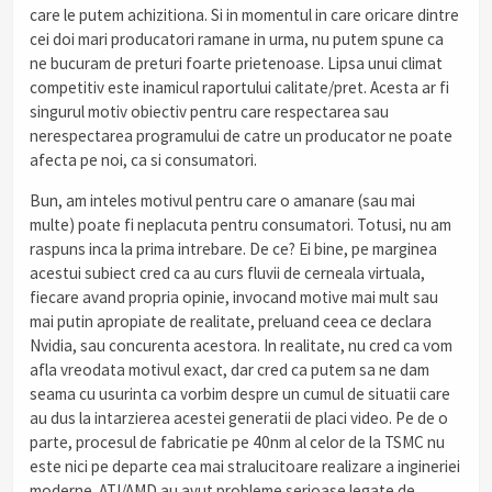
care le putem achizitiona. Si in momentul in care oricare dintre
cei doi mari producatori ramane in urma, nu putem spune ca
ne bucuram de preturi foarte prietenoase. Lipsa unui climat
competitiv este inamicul raportului calitate/pret. Acesta ar fi
singurul motiv obiectiv pentru care respectarea sau
nerespectarea programului de catre un producator ne poate
afecta pe noi, ca si consumatori.
Bun, am inteles motivul pentru care o amanare (sau mai
multe) poate fi neplacuta pentru consumatori. Totusi, nu am
raspuns inca la prima intrebare. De ce? Ei bine, pe marginea
acestui subiect cred ca au curs fluvii de cerneala virtuala,
fiecare avand propria opinie, invocand motive mai mult sau
mai putin apropiate de realitate, preluand ceea ce declara
Nvidia, sau concurenta acestora. In realitate, nu cred ca vom
afla vreodata motivul exact, dar cred ca putem sa ne dam
seama cu usurinta ca vorbim despre un cumul de situatii care
au dus la intarzierea acestei generatii de placi video. Pe de o
parte, procesul de fabricatie pe 40nm al celor de la TSMC nu
este nici pe departe cea mai stralucitoare realizare a ingineriei
moderne. ATI/AMD au avut probleme serioase legate de