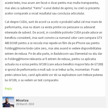
aceste teste, insa acum am facut-o doar pentru mai multa transparenta,
mai ales ca subiectul “Fermi” e unul destul de aprins; nu cred ca prezenta
acelor comparatii a viciat rezultatul sau concluzia articolului.
Cat despre CUDA, sunt de acord ca acolo e probabil saltul cel mai mare de
performanta, insa nu stiam ca exista printre voi persoane cu adevarat
interesate de subiect. De acord, in conditiile potrivite CUDA poate aduce un
beneficiu consistent, insa sunt convins ca numarul celor care cumpara GTX
480 DOAR pentru a isi recoda mai repede un film de pe iPhone sau pentru
Folding@Home tinde catre zero, mai ales avand in vedere disponibilitatea
extrem de redusa. Pe de alta parte, in Badaboom sau Elemental nu stiu dar
in Folding@Home relevanta ar fi extrem de redusa, pentru ca aplicatia
actuala nu e scrisa pentru GF100 (care aduce beneficii majore fata de GT200)
si sporul de performanta e mult sub ce ar trebui sa fie, momentan. Poate
peste cateva luni, cand aplicatiile vor stii sa exploateze cum trebuie puterea
lui GF100, o sa vedem un test comparativ.
Reply
Micutzu
28 March 2010