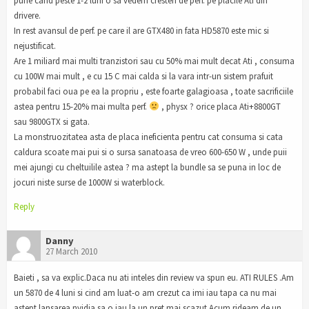
pune cand peste 1-2 luni o sa vedem cresteri de perf. pe placile Ati din
drivere.
In rest avansul de perf. pe care il are GTX480 in fata HD5870 este mic si
nejustificat.
Are 1 miliard mai multi tranzistori sau cu 50% mai mult decat Ati , consuma
cu 100W mai mult , e cu 15 C mai calda si la vara intr-un sistem prafuit
probabil faci oua pe ea la propriu , este foarte galagioasa , toate sacrificiile
astea pentru 15-20% mai multa perf.
, physx ? orice placa Ati+8800GT
sau 9800GTX si gata.
La monstruozitatea asta de placa ineficienta pentru cat consuma si cata
caldura scoate mai pui si o sursa sanatoasa de vreo 600-650 W , unde puii
mei ajungi cu cheltuilile astea ? ma astept la bundle sa se puna in loc de
jocuri niste surse de 1000W si waterblock.
Reply
Danny
27 March 2010
Baieti , sa va explic.Daca nu ati inteles din review va spun eu. ATI RULES .Am
un 5870 de 4 luni si cind am luat-o am crezut ca imi iau tapa ca nu mai
astept lansarea nvidia sa o iau la un pret mai scazut.Acum rideam de un