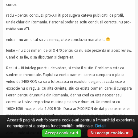
curios.
radu – pentru concluzii pro-ATI iti pot sugera cateva publicatii de profil,
unele chiar din Romania. Personal prefer sa scriu concluzii corecte, nu pro-
nvidia sau ATI.
eidos – nu am uitat sa zic nimic, citete concluzia mai atent.
ferike – nu zice nimeni de GTX 470 pentru ca nu este prezenta in acest review.
Cand o sa fie, o sa discutam si despre ea.
Realist – iti inteleg punctul de vedere, si chiar il sustin. Problema este ca
suntem in minoritate. Faptul ca exista oameni care isi cumpara o placa
video de 2400 RON ca sa o foloseasca in rezolutii de genul acesta este o
exceptie nu o regula. Cu alte cuvinte, stiu ca exista oameni care isi cumpara
Ferrari pentru drumurile din Romania, dar nu cred ca este necesar sau
corect sa testezi respectiva masina pe aceste drumuri. Un monitor cu
1680×1050 incepe de la 4-500 RON. Daca ai 2400 RON de dat pe o asemenea
placa video cred ca iti permiti si monitorul pe care sa ai o rezolutie ceva
Această pagină web folosește cookie-uri pentru a îmbunătăți experiența
mai mare.
de navigare și a asigura funcționalițăți adiționale.
Detalii
Alex – unde ai vazut tu 850 frecventa default la GTX 285?
Accept cookie-uri
Nu accept cookie-uri