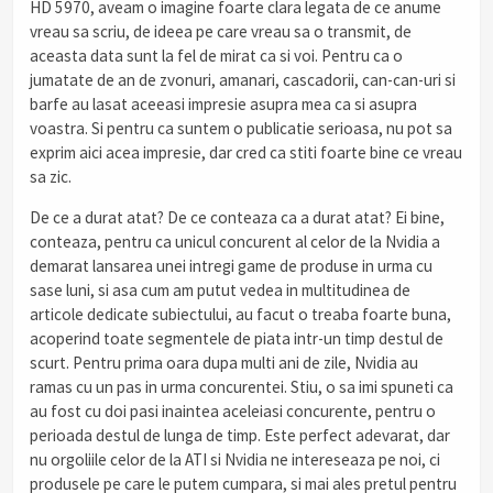
HD 5970, aveam o imagine foarte clara legata de ce anume
vreau sa scriu, de ideea pe care vreau sa o transmit, de
aceasta data sunt la fel de mirat ca si voi. Pentru ca o
jumatate de an de zvonuri, amanari, cascadorii, can-can-uri si
barfe au lasat aceeasi impresie asupra mea ca si asupra
voastra. Si pentru ca suntem o publicatie serioasa, nu pot sa
exprim aici acea impresie, dar cred ca stiti foarte bine ce vreau
sa zic.
De ce a durat atat? De ce conteaza ca a durat atat? Ei bine,
conteaza, pentru ca unicul concurent al celor de la Nvidia a
demarat lansarea unei intregi game de produse in urma cu
sase luni, si asa cum am putut vedea in multitudinea de
articole dedicate subiectului, au facut o treaba foarte buna,
acoperind toate segmentele de piata intr-un timp destul de
scurt. Pentru prima oara dupa multi ani de zile, Nvidia au
ramas cu un pas in urma concurentei. Stiu, o sa imi spuneti ca
au fost cu doi pasi inaintea aceleiasi concurente, pentru o
perioada destul de lunga de timp. Este perfect adevarat, dar
nu orgoliile celor de la ATI si Nvidia ne intereseaza pe noi, ci
produsele pe care le putem cumpara, si mai ales pretul pentru