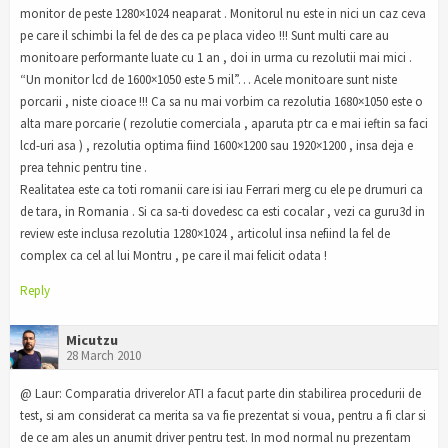
monitor de peste 1280×1024 neaparat . Monitorul nu este in nici un caz ceva
pe care il schimbi la fel de des ca pe placa video !!! Sunt multi care au
monitoare performante luate cu 1 an , doi in urma cu rezolutii mai mici .
“Un monitor lcd de 1600×1050 este 5 mil”… Acele monitoare sunt niste
porcarii , niste cioace !!! Ca sa nu mai vorbim ca rezolutia 1680×1050 este o
alta mare porcarie ( rezolutie comerciala , aparuta ptr ca e mai ieftin sa faci
lcd-uri asa ) , rezolutia optima fiind 1600×1200 sau 1920×1200 , insa deja e
prea tehnic pentru tine .
Realitatea este ca toti romanii care isi iau Ferrari merg cu ele pe drumuri ca
de tara, in Romania . Si ca sa-ti dovedesc ca esti cocalar , vezi ca guru3d in
review este inclusa rezolutia 1280×1024 , articolul insa nefiind la fel de
complex ca cel al lui Montru , pe care il mai felicit odata !
Reply
Micutzu
28 March 2010
@ Laur: Comparatia driverelor ATI a facut parte din stabilirea procedurii de
test, si am considerat ca merita sa va fie prezentat si voua, pentru a fi clar si
de ce am ales un anumit driver pentru test. In mod normal nu prezentam