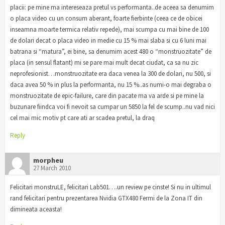
placii: pe mine ma intereseaza pretul vs performanta..de aceea sa denumim
o placa video cu un consum aberant, foarte fierbinte (ceea ce de obicei
inseamna moarte termica relativ repede), mai scumpa cu mai bine de 100
de dolari decat o placa video in medie cu 15 % mai slaba si cu 6 luni mai
batrana si “matura”, ei bine, sa denumim acest 480 o “monstruozitate” de
placa (in sensul flatant) mi se pare mai mult decat ciudat, ca sa nu zic
neprofesionist…monstruozitate era daca venea la 300 de dolari, nu 500, si
daca avea 50 % in plus la performanta, nu 15 %..as numi-o mai degraba o
monstruozitate de epic-failure, care din pacate ma va arde si pe mine la
buzunare fiindca voi fi nevoit sa cumpar un 5850 la fel de scump..nu vad nici
cel mai mic motiv pt care ati ar scadea pretul, la draq
Reply
morpheu
27 March 2010
Felicitari monstruLE, felicitari Lab501….un review pe cinste! Si nu in ultimul
rand felicitari pentru prezentarea Nvidia GTX480 Fermi de la Zona IT din
dimineata aceasta!