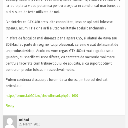
isi iau o placa video puternica pentru a se juca in conditii cat mai bune, de
aici si suita de teste utilizata de noi.
Bineinteles ca GTX 480 are si alte capabilitati, insa ce aplicatii folosesc
OpenCL acum ? Pe cine ar fi ajutat rezultatele acelui benchmark ?
In afara de faptul ca mai dureaza pana apare CS5, el alaturi de Maya sau
3DSMax fac parte din segmentul profesional, care nu e atat de fascinat de
un produs desktop. Acolo nu vom regasi GTX 480 ci mai degraba seria
Quadro, cu specificatii usor diferite, cu cantitate de memorie mai mare
pentru a face fata cum trebuie tipului de aplicatii, si cu suport potrivit
pentru un produs folosit in respectivul mediu.
Putem continua discutia pe forum daca doresti, in topicul dedicat
articolului:
http://forum.lab501.ro/showthread.php?t=1607
Reply
mihai
28 March 2010