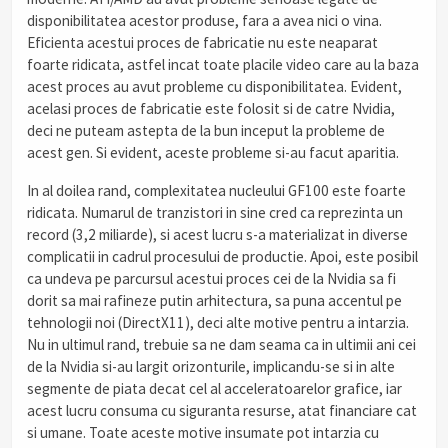
disponibilitatea acestor produse, fara a avea nici o vina.
Eficienta acestui proces de fabricatie nu este neaparat
foarte ridicata, astfel incat toate placile video care au la baza
acest proces au avut probleme cu disponibilitatea. Evident,
acelasi proces de fabricatie este folosit si de catre Nvidia,
deci ne puteam astepta de la bun inceput la probleme de
acest gen. Si evident, aceste probleme si-au facut aparitia.
In al doilea rand, complexitatea nucleului GF100 este foarte
ridicata. Numarul de tranzistori in sine cred ca reprezinta un
record (3,2 miliarde), si acest lucru s-a materializat in diverse
complicatii in cadrul procesului de productie. Apoi, este posibil
ca undeva pe parcursul acestui proces cei de la Nvidia sa fi
dorit sa mai rafineze putin arhitectura, sa puna accentul pe
tehnologii noi (DirectX11), deci alte motive pentru a intarzia.
Nu in ultimul rand, trebuie sa ne dam seama ca in ultimii ani cei
de la Nvidia si-au largit orizonturile, implicandu-se si in alte
segmente de piata decat cel al acceleratoarelor grafice, iar
acest lucru consuma cu siguranta resurse, atat financiare cat
si umane. Toate aceste motive insumate pot intarzia cu