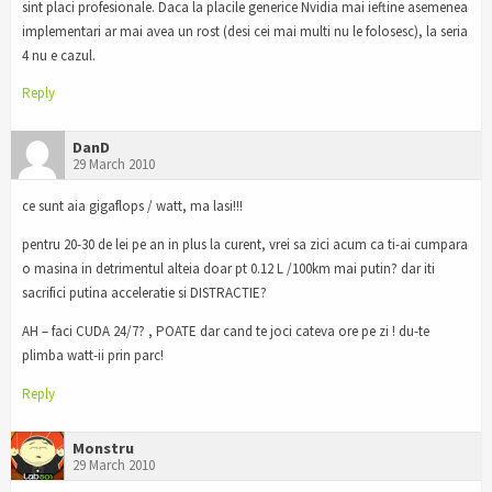
sint placi profesionale. Daca la placile generice Nvidia mai ieftine asemenea
implementari ar mai avea un rost (desi cei mai multi nu le folosesc), la seria
4 nu e cazul.
Reply
DanD
29 March 2010
ce sunt aia gigaflops / watt, ma lasi!!!
pentru 20-30 de lei pe an in plus la curent, vrei sa zici acum ca ti-ai cumpara
o masina in detrimentul alteia doar pt 0.12 L /100km mai putin? dar iti
sacrifici putina acceleratie si DISTRACTIE?
AH – faci CUDA 24/7? , POATE dar cand te joci cateva ore pe zi ! du-te
plimba watt-ii prin parc!
Reply
Monstru
29 March 2010