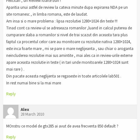
Felicitari , un Review foarte bun !
Aparitia unui astfel de review la cateva minute dupa expirarea NDA pe un
site romanesc , in limba romana, este de laudat.
Am insa si o mare problema : lipsa rezolutiei 1280×1024 din teste !!!
Tinad cont ca review-ul se adreseaza romanilor ,luand in calcul puterea de
cumparare slaba a romanilor si nivel de trai scazut din aceasta tara plus
faptul ca procentul celor care au monitoare cu rezolutie nativa 1280×1024,
este inca foarte mare , mi se pare o mare neglijeanta , sau chiar o aroganta
neincluderea rezolutiei mai sus amintite , mai ales ca in review-urile externe
apare aceasta rezolutie in teste ( in tari unde monitoarele 1280×1024 sunt
mai rare ) .
Din pacate aceasta neglijenta se regaseste in toate articolele lab501 .
In rest numai bine si la mai mare
Reply
Alex
28 March 2010
MOnstru ce model de gtx285 ai avut de avea frecventa 850 default ?
Reply