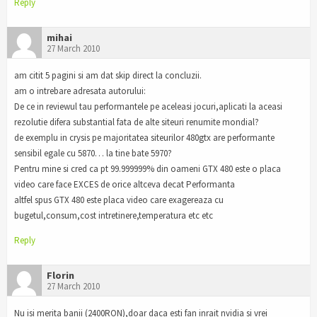
Reply
mihai
27 March 2010
am citit 5 pagini si am dat skip direct la concluzii.
am o intrebare adresata autorului:
De ce in reviewul tau performantele pe aceleasi jocuri,aplicati la aceasi
rezolutie difera substantial fata de alte siteuri renumite mondial?
de exemplu in crysis pe majoritatea siteurilor 480gtx are performante
sensibil egale cu 5870… la tine bate 5970?
Pentru mine si cred ca pt 99.999999% din oameni GTX 480 este o placa
video care face EXCES de orice altceva decat Performanta
altfel spus GTX 480 este placa video care exagereaza cu
bugetul,consum,cost intretinere,temperatura etc etc
Reply
Florin
27 March 2010
Nu isi merita banii (2400RON),doar daca esti fan inrait nvidia si vrei