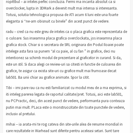
ropittbul – ai inteles perfec concluzia. Fermi ma incanta absolut ca si
overclocker, lupta in 3DMark a devenit mult mai intensa si interesanta.
Totusi, solutia tehnologica propusa de ATI acum 6 luni este una foarte
eleganta si “ne-am obisnuit cu binele” din acest punct de vedere.
radu – cred ca nu este greu de inteles ca o placa grafica este reprezentata de
o culoare. Sus inseamna placa grafica overclockata, jos inseamna placa
grafica stock. Chiar si o secretara de SRL originara din Podul Iloaiei poate
intelege asta fara sa punem “al cu paie, al cu fan ” in grafice, deci nu
intentionez sa schimb modul de prezentare al graficelor in curand. Si da,
este un stil. Si daca alegi ce review-uri sa citesti in functie de culoarea din
grafice, te asigur ca exista site-uri cu grafice mult mai frumoase decat
lab501. Ba unii chiar au grafice animate. Spor la citit.
Tibi – imi pare rau ca nu esti familiarizat cu modul meu de a ma exprima, si
iti inteleg parerea legata de raportul calitate/pret. Totusi, aici este lab501,
nu PCPractic, deci, din acest punct de vedere, performanta pura conteaza
putin mai mult. PLaca este o monstruozitate din toate punctele de vedere,
inclusiv al pretului.
mihai – ia arata-mi te rog cateva din site-urile alea de renume mondial in
care rezultatele in Warhead sunt diferite pentru aceleasi setari. Sunt tare