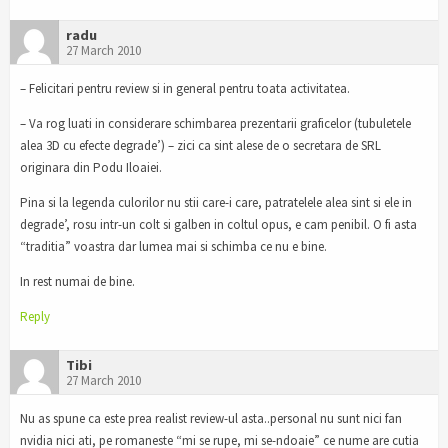
radu
27 March 2010
– Felicitari pentru review si in general pentru toata activitatea.
– Va rog luati in considerare schimbarea prezentarii graficelor (tubuletele
alea 3D cu efecte degrade’) – zici ca sint alese de o secretara de SRL
originara din Podu Iloaiei.
Pina si la legenda culorilor nu stii care-i care, patratelele alea sint si ele in
degrade’, rosu intr-un colt si galben in coltul opus, e cam penibil. O fi asta
“traditia” voastra dar lumea mai si schimba ce nu e bine.
In rest numai de bine.
Reply
Tibi
27 March 2010
Nu as spune ca este prea realist review-ul asta..personal nu sunt nici fan
nvidia nici ati, pe romaneste “mi se rupe, mi se-ndoaie” ce nume are cutia