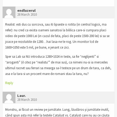
endluzerul
28 March 2010
Realist: esti dus cu sorcova, sau iti lipseste o rotita (in centrul logicii, ma
refer): nu cred ca exista oameni sanatosi la bililica care-si cumpara placi
video de peste 1000 Lei (in cazul de fata, placi de peste 1500-200 lei) si sa se
joace pe rezolutiile de 1280…hai lasa-ne te rog. Un monitor lcd de
1600×1050 este 5 mil, pe bune, e jenant ce zici.
Sper sa Lab sa NU introduca 1280×1024 in teste, sa fie “neglijenti” si
“aroganti” (il citez pe “realistu'” de mai sus), ca nimeni nu-si ia mercedes
ultimul racnet sau ferrari sa mearga sa-l testeze pe un drum de tara, ca deh,
asa e la tara si un procent mare de romani stau la tara, nu?
Reply
Laur.
28 March 2010
Monstru, ai făcut un review pe jumătate. Lung, lăudăros și jumătate inutil,
când spun asta mă refer la testele Catalyst vs. Catalyst care nu au ce căuta