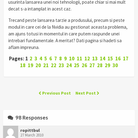
usurinta lansarea unei noi tehnologii, poate chiar si mai mult
decat s-a intamplat in acest caz.
Trecand peste lansarea tarzie a produsului, precum si peste
modul in care cei de la Nvidia au gestionat aceasta problema,
am ajuns totusi in momentul in care putem raspunde unei
intrebari fundamentale. A meritat? Dati pagina si hadeti sa
aflam impreuna.
Pages: 1
2
3
4
5
6
7
8
9
10
11
12
13
14
15
16
17
18
19
20
21
22
23
24
25
26
27
28
29
30
Previous Post
Next Post
98 Responses
ropittbul
27 March 2010