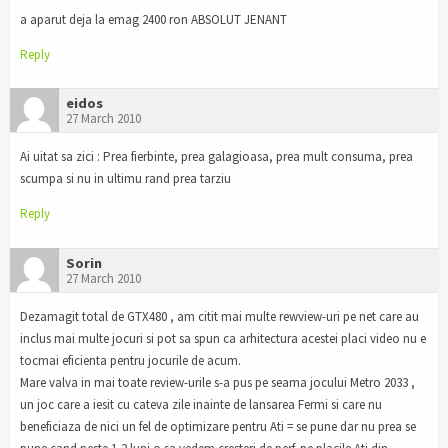
a aparut deja la emag 2400 ron ABSOLUT JENANT
Reply
eidos
27 March 2010
Ai uitat sa zici : Prea fierbinte, prea galagioasa, prea mult consuma, prea
scumpa si nu in ultimu rand prea tarziu
Reply
Sorin
27 March 2010
Dezamagit total de GTX480 , am citit mai multe rewview-uri pe net care au
inclus mai multe jocuri si pot sa spun ca arhitectura acestei placi video nu e
tocmai eficienta pentru jocurile de acum.
Mare valva in mai toate review-urile s-a pus pe seama jocului Metro 2033 ,
un joc care a iesit cu cateva zile inainte de lansarea Fermi si care nu
beneficiaza de nici un fel de optimizare pentru Ati = se pune dar nu prea se