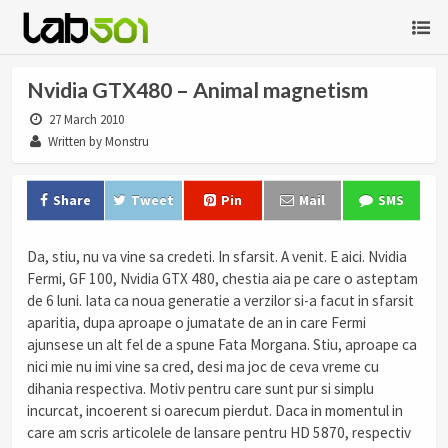
Nvidia GTX480 – Animal magnetism
27 March 2010
Written by Monstru
Share
Tweet
Pin
Mail
SMS
Da, stiu, nu va vine sa credeti. In sfarsit. A venit. E aici. Nvidia
Fermi, GF 100, Nvidia GTX 480, chestia aia pe care o asteptam
de 6 luni. Iata ca noua generatie a verzilor si-a facut in sfarsit
aparitia, dupa aproape o jumatate de an in care Fermi
ajunsese un alt fel de a spune Fata Morgana. Stiu, aproape ca
nici mie nu imi vine sa cred, desi ma joc de ceva vreme cu
dihania respectiva. Motiv pentru care sunt pur si simplu
incurcat, incoerent si oarecum pierdut. Daca in momentul in
care am scris articolele de lansare pentru HD 5870, respectiv