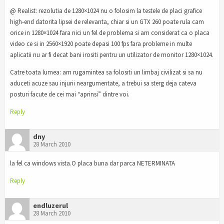
@ Realist: rezolutia de 1280×1024 nu o folosim la testele de placi grafice
high-end datorita lipsei de relevanta, chiar si un GTX 260 poate rula cam
orice in 1280×1024 fara nici un fel de problema si am considerat ca o placa
video ce si in 2560×1920 poate depasi 100 fps fara probleme in multe
aplicatii nu ar fi decat bani irositi pentru un utilizator de monitor 1280×1024.
Catre toata lumea: am rugamintea sa folositi un limbaj civilizat si sa nu
aduceti acuze sau injurii neargumentate, a trebui sa sterg deja cateva
posturi facute de cei mai “aprinsi” dintre voi.
Reply
dny
28 March 2010
la fel ca windows vista.O placa buna dar parca NETERMINATA
Reply
endluzerul
28 March 2010