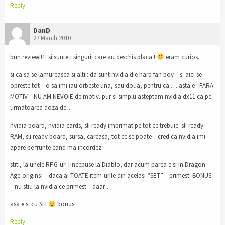
Reply
DanD
27 March 2010
bun review!!1! si sunteti singurii care au deschis placa !
eram curios.
si ca sa se lamureasca si altii: da sunt nvidia die hard fan boy – si aici se
opreste tot – o sa imi iau orbeste una, sau doua, pentru ca … asta e ! FARA
MOTIV – NU AM NEVOIE de motiv. pur si simplu asteptam nvidia dx11 ca pe
urmatoarea doza de…
nvidia board, nvidia cards, sli ready imprimat pe tot ce trebuie: sli ready
RAM, sli ready board, sursa, carcasa, tot ce se poate – cred ca nvidia imi
apare pe frunte cand ma incordez
stiti, la unele RPG-uri [incepuse la Diablo, dar acum parca e si in Dragon
Age-origins] – daca ai TOATE item-urile din acelasi “SET” – primesti BONUS
– nu stiu la nvidia ce primest – daar…
asa e si cu SLI
bonus
Reply