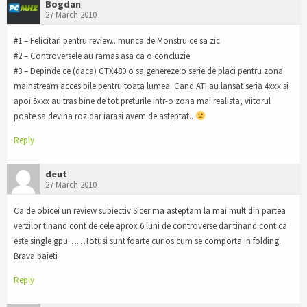
Bogdan
27 March 2010
#1 – Felicitari pentru review.. munca de Monstru ce sa zic
#2 – Controversele au ramas asa ca o concluzie
#3 – Depinde ce (daca) GTX480 o sa genereze o serie de placi pentru zona
mainstream accesibile pentru toata lumea. Cand ATI au lansat seria 4xxx si
apoi 5xxx au tras bine de tot preturile intr-o zona mai realista, viitorul
poate sa devina roz dar iarasi avem de asteptat..
Reply
deut
27 March 2010
Ca de obicei un review subiectiv.Sicer ma asteptam la mai mult din partea
verzilor tinand cont de cele aprox 6 luni de controverse dar tinand cont ca
este single gpu……Totusi sunt foarte curios cum se comporta in folding.
Brava baieti
Reply