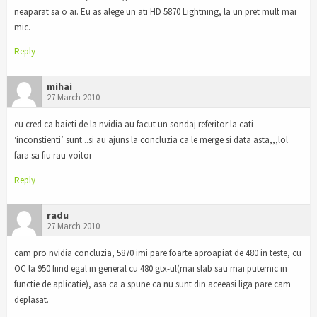
neaparat sa o ai. Eu as alege un ati HD 5870 Lightning, la un pret mult mai
mic.
Reply
mihai
27 March 2010
eu cred ca baieti de la nvidia au facut un sondaj referitor la cati
‘inconstienti’ sunt ..si au ajuns la concluzia ca le merge si data asta,,,lol
fara sa fiu rau-voitor
Reply
radu
27 March 2010
cam pro nvidia concluzia, 5870 imi pare foarte aproapiat de 480 in teste, cu
OC la 950 fiind egal in general cu 480 gtx-ul(mai slab sau mai puternic in
functie de aplicatie), asa ca a spune ca nu sunt din aceeasi liga pare cam
deplasat.