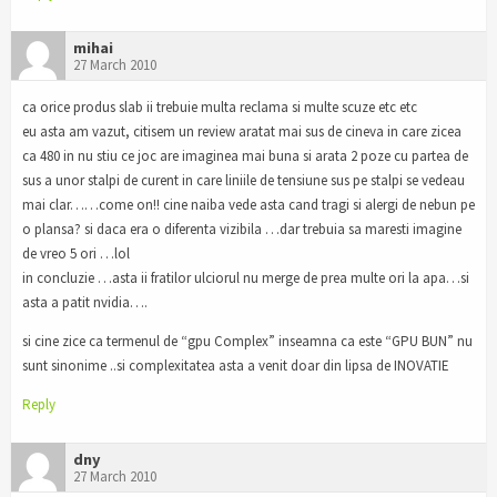
mihai
27 March 2010
ca orice produs slab ii trebuie multa reclama si multe scuze etc etc
eu asta am vazut, citisem un review aratat mai sus de cineva in care zicea
ca 480 in nu stiu ce joc are imaginea mai buna si arata 2 poze cu partea de
sus a unor stalpi de curent in care liniile de tensiune sus pe stalpi se vedeau
mai clar……come on!! cine naiba vede asta cand tragi si alergi de nebun pe
o plansa? si daca era o diferenta vizibila …dar trebuia sa maresti imagine
de vreo 5 ori …lol
in concluzie …asta ii fratilor ulciorul nu merge de prea multe ori la apa…si
asta a patit nvidia….
si cine zice ca termenul de “gpu Complex” inseamna ca este “GPU BUN” nu
sunt sinonime ..si complexitatea asta a venit doar din lipsa de INOVATIE
Reply
dny
27 March 2010