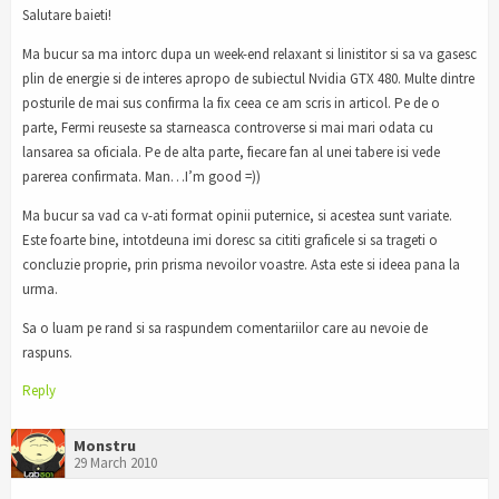
Salutare baieti!
Ma bucur sa ma intorc dupa un week-end relaxant si linistitor si sa va gasesc
plin de energie si de interes apropo de subiectul Nvidia GTX 480. Multe dintre
posturile de mai sus confirma la fix ceea ce am scris in articol. Pe de o
parte, Fermi reuseste sa starneasca controverse si mai mari odata cu
lansarea sa oficiala. Pe de alta parte, fiecare fan al unei tabere isi vede
parerea confirmata. Man…I’m good =))
Ma bucur sa vad ca v-ati format opinii puternice, si acestea sunt variate.
Este foarte bine, intotdeuna imi doresc sa cititi graficele si sa trageti o
concluzie proprie, prin prisma nevoilor voastre. Asta este si ideea pana la
urma.
Sa o luam pe rand si sa raspundem comentariilor care au nevoie de
raspuns.
Reply
Monstru
29 March 2010