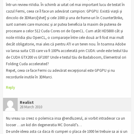
într-un review nVidia. În schimb ai uitat cel mai important lucu de testat în
cazul Fermi, ceea ce îl face un adevărat campion: GPGPU. Există viață și
dincolo de 3DMarci[shet] și cele 1000 și una de frame-uri în CounterStrike,
sunt oameni care muncesc și ar putea beneficia la maxim de puterea de
procesare a celor 512 Cuda Cores ori de OpenCL. Cum atât HD5800 cât și
noile nVidia știu OpenCL, o comparație între cele două ar fi fost mai mult
decât obligatorie, mai ales că pentru ATI e un teren nou. În toamna Adobe
va lansa suita CS5 care va fi 100% accelerată prin CUDA: unde este testul tău
de CUDA GTX200 vs GF100? Unde e testul tău de Badaboom, Elementral ori
Folding Cuda accelerated?
Repet, ceea ce face Fermi cu adevărat excepțional este GPGPU și nu
recordurile inutile în 3DMarci.
Reply
Realist
28 March 2010
Nu vreau sa creez o polemica insa @endluzerul, ai vorbit intradevar ca un
looser …un kid din degeneratia MC Donald’s…
De unde ideea asta ca daca iti cumperi o placa de 1000 lei trebuie sa ai si un