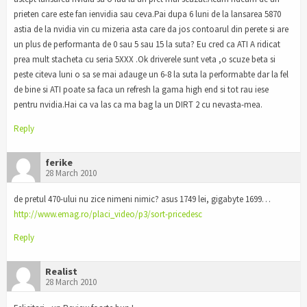
prieten care este fan ienvidia sau ceva.Pai dupa 6 luni de la lansarea 5870
astia de la nvidia vin cu mizeria asta care da jos contoarul din perete si are
un plus de performanta de 0 sau 5 sau 15 la suta? Eu cred ca ATI A ridicat
prea mult stacheta cu seria 5XXX .Ok driverele sunt veta ,o scuze beta si
peste citeva luni o sa se mai adauge un 6-8 la suta la performabte dar la fel
de bine si ATI poate sa faca un refresh la gama high end si tot rau iese
pentru nvidia.Hai ca va las ca ma bag la un DIRT 2 cu nevasta-mea.
Reply
ferike
28 March 2010
de pretul 470-ului nu zice nimeni nimic? asus 1749 lei, gigabyte 1699…
http://www.emag.ro/placi_video/p3/sort-pricedesc
Reply
Realist
28 March 2010