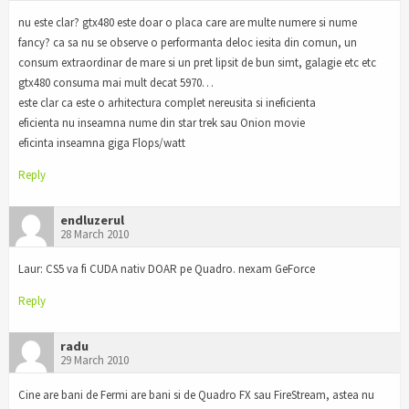
nu este clar? gtx480 este doar o placa care are multe numere si nume
fancy? ca sa nu se observe o performanta deloc iesita din comun, un
consum extraordinar de mare si un pret lipsit de bun simt, galagie etc etc
gtx480 consuma mai mult decat 5970…
este clar ca este o arhitectura complet nereusita si ineficienta
eficienta nu inseamna nume din star trek sau Onion movie
eficinta inseamna giga Flops/watt
Reply
endluzerul
28 March 2010
Laur: CS5 va fi CUDA nativ DOAR pe Quadro. nexam GeForce
Reply
radu
29 March 2010
Cine are bani de Fermi are bani si de Quadro FX sau FireStream, astea nu