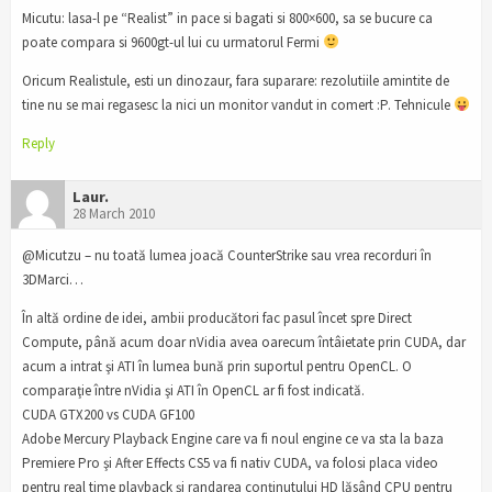
Micutu: lasa-l pe “Realist” in pace si bagati si 800×600, sa se bucure ca
poate compara si 9600gt-ul lui cu urmatorul Fermi
Oricum Realistule, esti un dinozaur, fara suparare: rezolutiile amintite de
tine nu se mai regasesc la nici un monitor vandut in comert :P. Tehnicule
Reply
Laur.
28 March 2010
@Micutzu – nu toată lumea joacă CounterStrike sau vrea recorduri în
3DMarci…
În altă ordine de idei, ambii producători fac pasul încet spre Direct
Compute, până acum doar nVidia avea oarecum întâietate prin CUDA, dar
acum a intrat şi ATI în lumea bună prin suportul pentru OpenCL. O
comparaţie între nVidia şi ATI în OpenCL ar fi fost indicată.
CUDA GTX200 vs CUDA GF100
Adobe Mercury Playback Engine care va fi noul engine ce va sta la baza
Premiere Pro şi After Effects CS5 va fi nativ CUDA, va folosi placa video
pentru real time playback şi randarea conţinutului HD lăsând CPU pentru