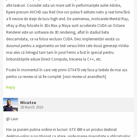
alte task-uri. Consider asta un mare salt în performanţele suitei Adobe,
fişiere precum AVCHD sau Red One vor putea fi editate nativ şi real time fără
a fi nevoie de staţii de lucu high-end. De asemenea, motoarele Mental Ray,
vRay şi iRay folosite în 3Ds Max şi Maya sunt accelerate CUDA iar Octane
Renderer este un software de 3D rendering, aflat în stadiul beta
deocamdata, ce va folosi exclusiv CUDA. Deci implementări există cu
duiumul pentru a argumenta un test versus între cele două generaţii nVidia
mai ales că întregul tam tam în jurul Fermi a fost în special pentru
îmbunătăţirile aduse Direct Compute, trecerea la C++, etc.
Poate în momentul în care veţi primi GTX470 veţi face şi testele de mai sus
pentru ca review-ul să fie complet. [vezi review-ul anandtech]
Reply
Micutzu
28 March 2010
@ Laur
Hai sa punem putina ordine in lucruri: GTX 480 e un produs destinat
desktop-urilor si pozitionat ca atare, unde marea majoritate a utilizatorilor