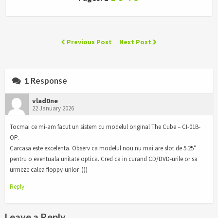
Previous Post
Next Post
1 Response
vlad0ne
22 January 2026
Tocmai ce mi-am facut un sistem cu modelul original The Cube – CI-01B-
OP.
Carcasa este excelenta. Observ ca modelul nou nu mai are slot de 5.25″
pentru o eventuala unitate optica. Cred ca in curand CD/DVD-urile or sa
urmeze calea floppy-urilor :)))
Reply
Leave a Reply