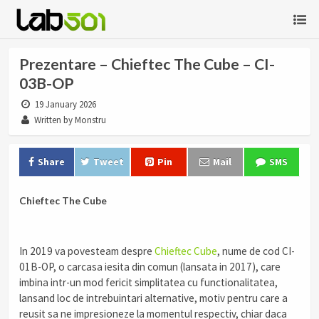
Prezentare – Chieftec The Cube – CI-
03B-OP
19 January 2026
Written by Monstru
Share
Tweet
Pin
Mail
SMS
Chieftec The Cube
In 2019 va povesteam despre
Chieftec Cube
, nume de cod CI-
01B-OP, o carcasa iesita din comun (lansata in 2017), care
imbina intr-un mod fericit simplitatea cu functionalitatea,
lansand loc de intrebuintari alternative, motiv pentru care a
reusit sa ne impresioneze la momentul respectiv, chiar daca