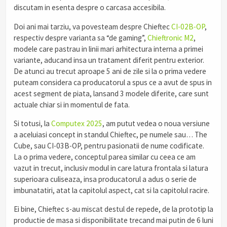
discutam in esenta despre o carcasa accesibila.
Doi ani mai tarziu, va povesteam despre Chieftec
CI-02B-OP
,
respectiv despre varianta sa “de gaming”,
Chieftronic M2
,
modele care pastrau in linii mari arhitectura interna a primei
variante, aducand insa un tratament diferit pentru exterior.
De atunci au trecut aproape 5 ani de zile si la o prima vedere
puteam considera ca producatorul a spus ce a avut de spus in
acest segment de piata, lansand 3 modele diferite, care sunt
actuale chiar si in momentul de fata.
Si totusi, la
Computex 2025
, am putut vedea o noua versiune
a aceluiasi concept in standul Chieftec, pe numele sau… The
Cube, sau CI-03B-OP, pentru pasionatii de nume codificate.
La o prima vedere, conceptul parea similar cu ceea ce am
vazut in trecut, inclusiv modul in care latura frontala si latura
superioara culiseaza, insa producatorul a adus o serie de
imbunatatiri, atat la capitolul aspect, cat si la capitolul racire.
Ei bine, Chieftec s-au miscat destul de repede, de la prototip la
productie de masa si disponibilitate trecand mai putin de 6 luni