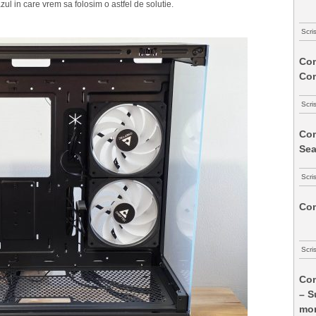
ul in care vrem sa folosim o astfel de solutie.
Scri
Com
Co
Scri
Com
Sea
Scri
Com
Scri
Com
– S
mon