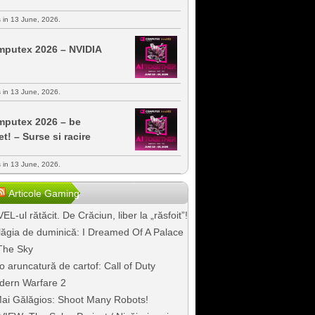
s in 13 June, 2026.
putex 2026 – NVIDIA
s in 13 June, 2026.
putex 2026 – be
et! – Surse si racire
s in 13 June, 2026.
Articole Gaming
EL-ul rătăcit. De Crăciun, liber la „răsfoit”!
ăgia de duminică: I Dreamed Of A Palace
The Sky
o aruncatură de cartof: Call of Duty
dern Warfare 2
ai Gălăgios: Shoot Many Robots!