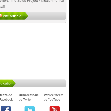
IEW: The Solus Project / Nicăieri nu-i ca
să!
Alte articole
dication
iteaza-ne
Urmareste-ne
Vezi ce facem
Facebook
pe Twitter
pe YouTube