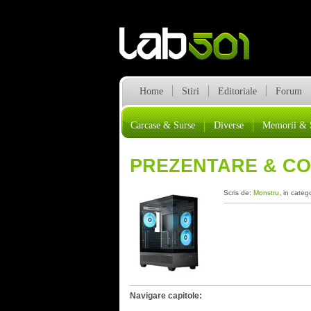
Home
Stiri
Editoriale
Forum
Carcase & Surse
Diverse
Memorii & 
PREZENTARE & CO
Scris de:
Monstru
, in categ
Navigare capitole: