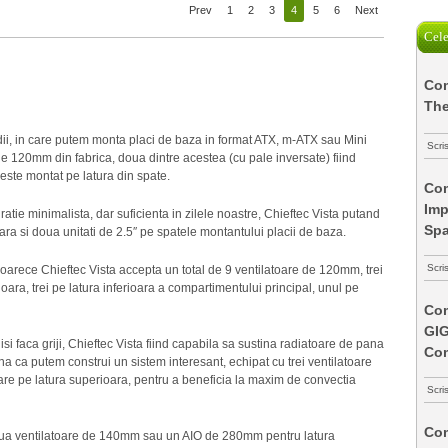
Prev
1
2
3
4
5
6
Next
Cele
Com
The
ii, in care putem monta placi de baza in format ATX, m-ATX sau Mini
Scri
e 120mm din fabrica, doua dintre acestea (cu pale inversate) fiind
 este montat pe latura din spate.
Com
Imp
atie minimalista, dar suficienta in zilele noastre, Chieftec Vista putand
Spa
oara si doua unitati de 2.5″ pe spatele montantului placii de baza.
Scri
, deoarece Chieftec Vista accepta un total de 9 ventilatoare de 120mm, trei
oara, trei pe latura inferioara a compartimentului principal, unul pe
Com
GI
isi faca griji, Chieftec Vista fiind capabila sa sustina radiatoare de pana
Co
 ca putem construi un sistem interesant, echipat cu trei ventilatoare
atoare pe latura superioara, pentru a beneficia la maxim de convectia
Scri
Com
oua ventilatoare de 140mm sau un AIO de 280mm pentru latura