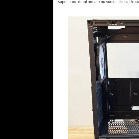
superioara, drept urmare nu suntem limitati in caz