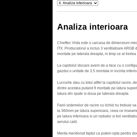
Analiza interioara
Chieftec Vista este o carcasa de dimensiuni med
ITX. Producatorul a inclus 3 ventilatoare ARGB d
montate pe laterala dreapta, in timp ce al treilea
La capitolul stocare avem de-a face cu o configur
gazdui o unitate de 3.5 montata in incinta inferi
Lucrurile stau cu totul altfel la capitolul racire
dintre acestea putand fi montate pe latura superi
latura din spate si doua pe laterala dreapta.
Fanii sistemelor de racire cu lichid nu trebuie sa 
la 360mm pe latura superioara, ceea ce inseamna
pe latura inferioara si un radiator si trei ventil
aerului cald.
Merita mentionat faptul ca putem opta pentru d