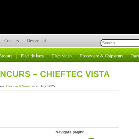
Concurs
Despre noi
Stocare
Placi de baza
Placi video
Procesoare & Chipseturi
Raci
NCURS – CHIEFTEC VISTA
oria:
Carcase & Surse
, in 28 July, 2025.
Navigare pagini: