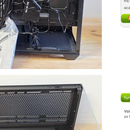
REV
aca
Syn
Viz
pe 