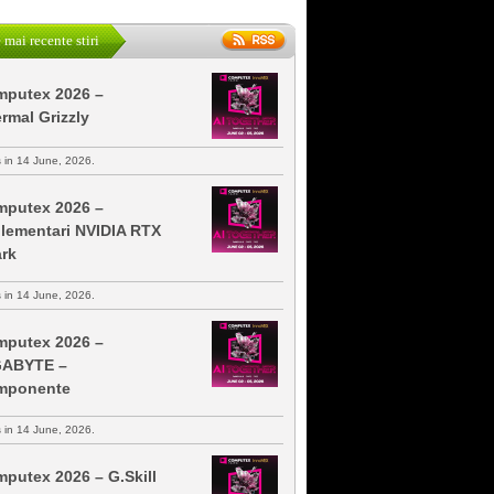
 mai recente stiri
putex 2026 –
rmal Grizzly
s in 14 June, 2026.
putex 2026 –
lementari NVIDIA RTX
rk
s in 14 June, 2026.
putex 2026 –
GABYTE –
mponente
s in 14 June, 2026.
putex 2026 – G.Skill