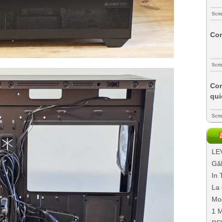
Scri
Com
Scri
Com
qui
Scri
LEV
Găl
In 
La 
Mo
1 M