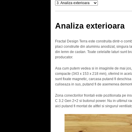
Analiza exterioara
Fractal Design Terra este construita dintr-o combi
placi construite din aluminiu anodizat, singura l
din lemn de castan. Toate celelalte laturi sunt bra
producator.
Asa cum putem vedea si in imaginile de mai jos,
compacte (343 x 153 x 218 mm), oferind in acelasi 
sunt fixate magnetic, carcasa putand fi deschisa 
culiseaza in sus, putand fi de asemenea demonta
Zona conectorilor frontali este pozitionata pe in
C 3.2 Gen 2×2 si butonul power. Nu in ultimul ran
aici putand fi montat de altfel si singurul ventil