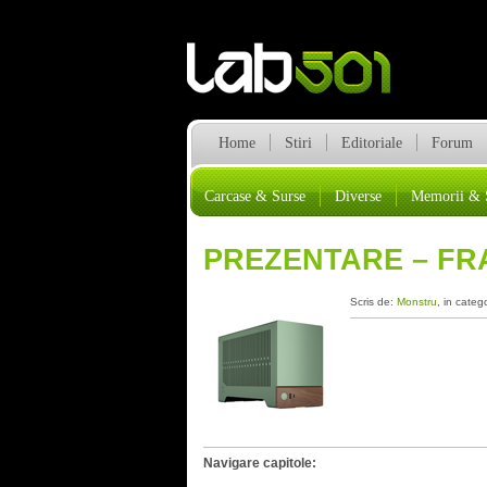
Home
Stiri
Editoriale
Forum
Carcase & Surse
Diverse
Memorii & 
PREZENTARE – FR
Scris de:
Monstru
, in categ
Navigare capitole: