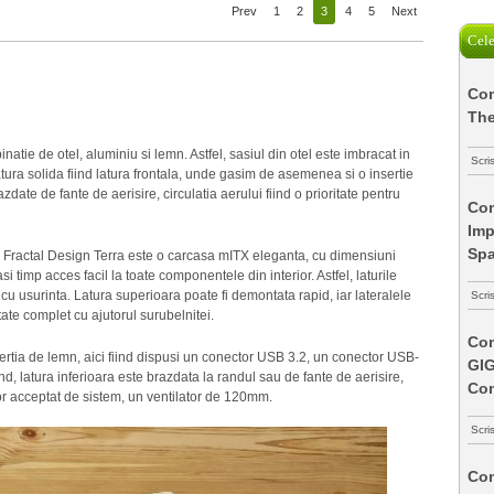
Prev
1
2
3
4
5
Next
Cele
Com
The
natie de otel, aluminiu si lemn. Astfel, sasiul din otel este imbracat in
Scri
atura solida fiind latura frontala, unde gasim de asemenea si o insertie
zdate de fante de aerisire, circulatia aerului fiind o prioritate pentru
Com
Imp
Spa
 Fractal Design Terra este o carcasa mITX eleganta, cu dimensiuni
timp acces facil la toate componentele din interior. Astfel, laturile
cu usurinta. Latura superioara poate fi demontata rapid, iar lateralele
Scri
te complet cu ajutorul surubelnitei.
Com
sertia de lemn, aici fiind dispusi un conector USB 3.2, un conector USB-
GI
d, latura inferioara este brazdata la randul sau de fante de aerisire,
Co
ator acceptat de sistem, un ventilator de 120mm.
Scri
Com