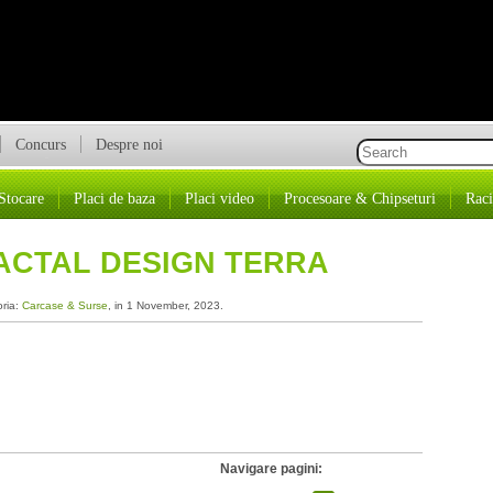
Concurs
Despre noi
Stocare
Placi de baza
Placi video
Procesoare & Chipseturi
Raci
ACTAL DESIGN TERRA
oria:
Carcase & Surse
, in 1 November, 2023.
Navigare pagini: