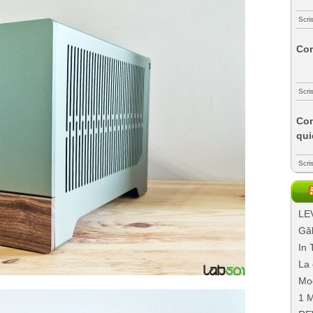
Scri
Com
Scri
Com
qui
Scri
LEV
Găl
In 
La 
Mo
1 M