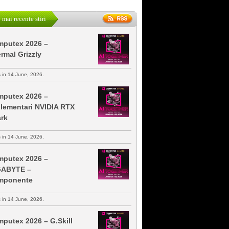
 mai recente stiri
putex 2026 –
rmal Grizzly
s in 14 June, 2026.
putex 2026 –
lementari NVIDIA RTX
rk
s in 14 June, 2026.
putex 2026 –
GABYTE –
mponente
s in 14 June, 2026.
putex 2026 – G.Skill