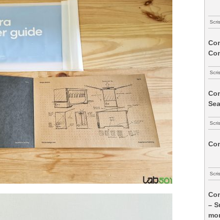
Scri
Com
Co
Scri
Com
Sea
Scri
Com
Scri
Com
– S
mon