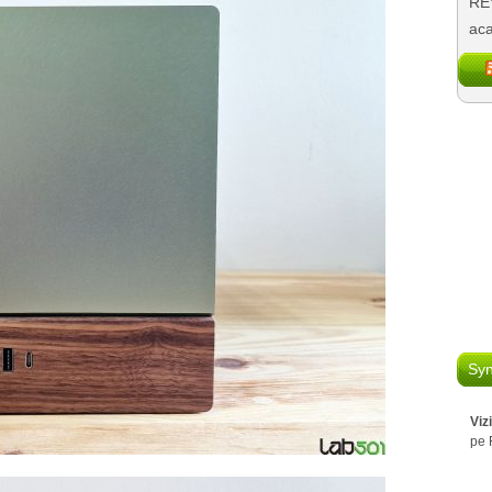
REV
aca
Syn
Viz
pe 