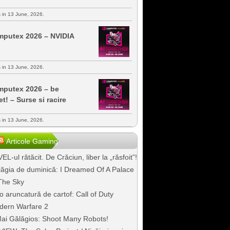
s in 13 June, 2026.
putex 2026 – NVIDIA
s in 13 June, 2026.
putex 2026 – be
et! – Surse si racire
s in 13 June, 2026.
Articole Gaming
EL-ul rătăcit. De Crăciun, liber la „răsfoit”!
ăgia de duminică: I Dreamed Of A Palace
The Sky
o aruncatură de cartof: Call of Duty
dern Warfare 2
ai Gălăgios: Shoot Many Robots!