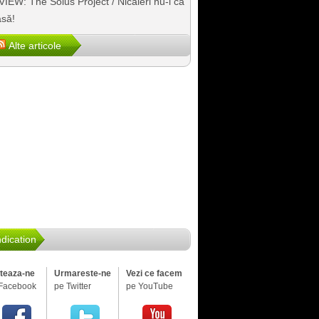
IEW: The Solus Project / Nicăieri nu-i ca
să!
Alte articole
dication
iteaza-ne
Urmareste-ne
Vezi ce facem
Facebook
pe Twitter
pe YouTube