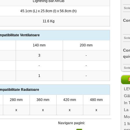
Lightning Bar ARGB
Scri
45.1cm (L) x 25.8cm (l) x 56.8cm (h)
Com
11.6 Kg
patibilitate Ventilatoare
Scri
140 mm
200 mm
Com
3
-
qui
-
-
Scri
1
-
LEV
mpatibilitate Radiatoare
Găl
280 mm
360 mm
420 mm
480 mm
In 
La 
x
x
x
x
Mo
Navigare pagini:
1 M