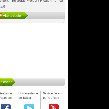
IEW: The Solus Project / Nicăieri nu-i ca
să!
Alte articole
dication
iteaza-ne
Urmareste-ne
Vezi ce facem
Facebook
pe Twitter
pe YouTube