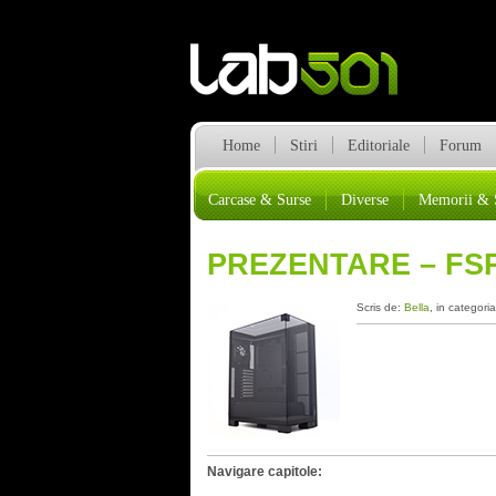
Home
Stiri
Editoriale
Forum
Carcase & Surse
Diverse
Memorii & 
PREZENTARE – FS
Scris de:
Bella
, in categori
Navigare capitole: