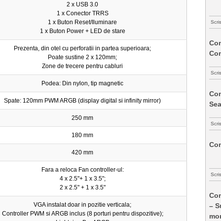
2 x USB 3.0
1 x Conector TRRS
1 x Buton Reset/Iluminare
Scri
1 x Buton Power + LED de stare
Com
Prezenta, din otel cu perforatii in partea superioara;
Co
Poate sustine 2 x 120mm;
Zone de trecere pentru cabluri
Scri
Podea: Din nylon, tip magnetic
Com
Spate: 120mm PWM ARGB (display digital si infinity mirror)
Sea
250 mm
Scri
180 mm
Com
420 mm
Fara a reloca Fan controller-ul:
Scri
4 x 2.5"+ 1 x 3.5";
2 x 2.5" + 1 x 3.5"
Com
VGA instalat doar in pozitie verticala;
– S
Controller PWM si ARGB inclus (8 porturi pentru dispozitive);
mon