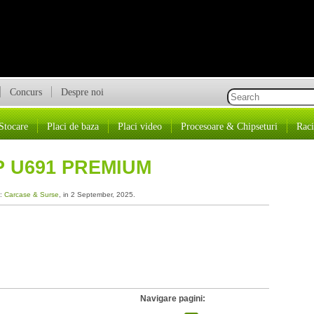
Concurs
Despre noi
Stocare
Placi de baza
Placi video
Procesoare & Chipseturi
Raci
P U691 PREMIUM
a:
Carcase & Surse
, in 2 September, 2025.
Navigare pagini: