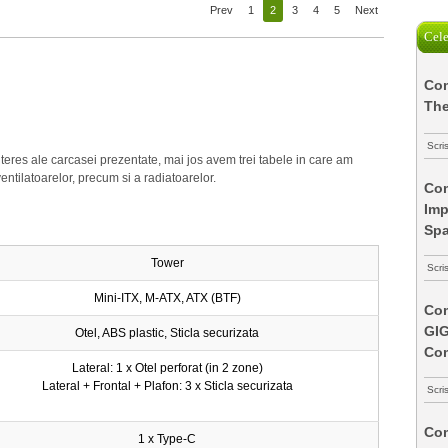
Prev
1
2
3
4
5
Next
Cele
Com
The
Scri
eres ale carcasei prezentate, mai jos avem trei tabele in care am
ventilatoarelor, precum si a radiatoarelor.
Com
Imp
Spa
Tower
Scri
Mini-ITX, M-ATX, ATX (BTF)
Com
GI
Otel, ABS plastic, Sticla securizata
Co
Lateral: 1 x Otel perforat (in 2 zone)
Lateral + Frontal + Plafon: 3 x Sticla securizata
Scri
Com
1 x Type-C