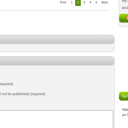
REV
Prev
1
2
3
4
5
Next
aca
equired)
ll not be published) (required)
Syn
Viz
pe 