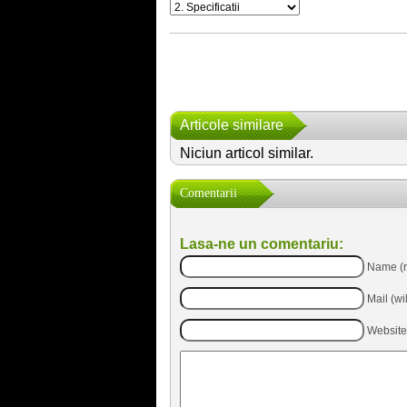
Articole similare
Niciun articol similar.
Comentarii
Lasa-ne un comentariu:
Name (r
Mail (wi
Website