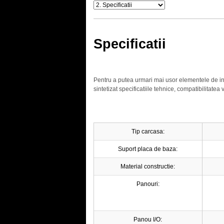
Specificatii
Pentru a putea urmari mai usor elementele de int
sintetizat specificatiile tehnice, compatibilitatea 
Tip carcasa:
Suport placa de baza:
Material constructie:
Panouri:
Panou I/O: