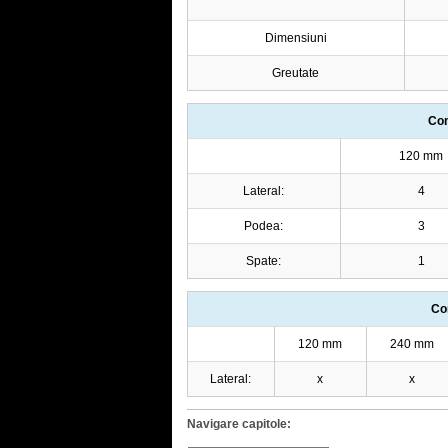
Dimensiuni
Greutate
Com
120 mm
Lateral:
4
Podea:
3
Spate:
1
Co
120 mm
240 mm
Lateral:
x
x
Navigare capitole: