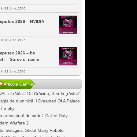
s in 13 June, 2026.
putex 2026 – NVIDIA
s in 13 June, 2026.
putex 2026 – be
et! – Surse si racire
s in 13 June, 2026.
Articole Gaming
EL-ul rătăcit. De Crăciun, liber la „răsfoit”!
ăgia de duminică: I Dreamed Of A Palace
The Sky
o aruncatură de cartof: Call of Duty
dern Warfare 2
ai Gălăgios: Shoot Many Robots!