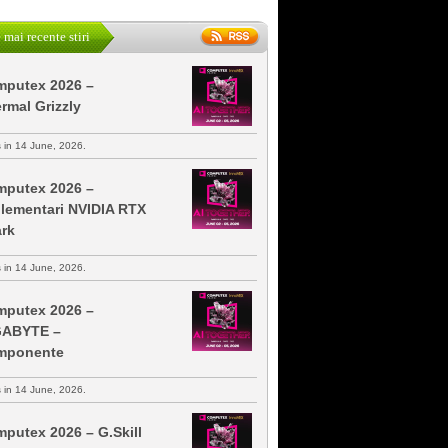
 mai recente stiri
putex 2026 –
rmal Grizzly
s in 14 June, 2026.
putex 2026 –
lementari NVIDIA RTX
rk
s in 14 June, 2026.
putex 2026 –
GABYTE –
mponente
s in 14 June, 2026.
putex 2026 – G.Skill