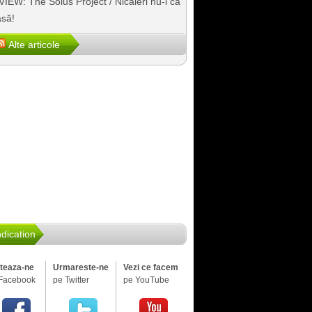
IEW: The Solus Project / Nicăieri nu-i ca
să!
Alte articole
dication
iteaza-ne
Urmareste-ne
Vezi ce facem
Facebook
pe Twitter
pe YouTube