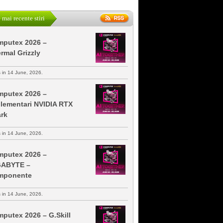
 mai recente stiri
putex 2026 –
rmal Grizzly
s in 14 June, 2026.
putex 2026 –
lementari NVIDIA RTX
rk
s in 14 June, 2026.
putex 2026 –
GABYTE –
mponente
s in 14 June, 2026.
putex 2026 – G.Skill