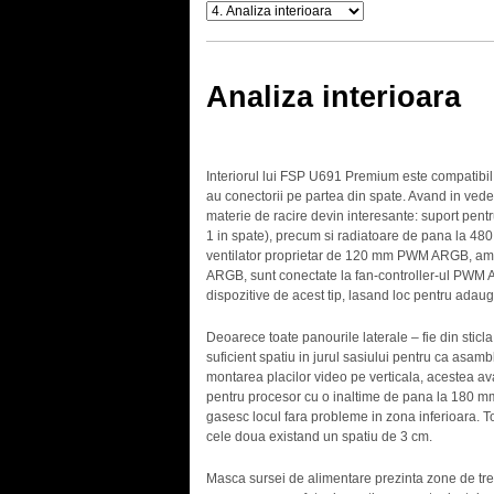
Analiza interioara
Interiorul lui FSP U691 Premium este compatibil 
au conectorii pe partea din spate. Avand in veder
materie de racire devin interesante: suport pent
1 in spate), precum si radiatoare de pana la 4
ventilator proprietar de 120 mm PWM ARGB, amp
ARGB, sunt conectate la fan-controller-ul PWM AR
dispozitive de acest tip, lasand loc pentru adaug
Deoarece toate panourile laterale – fie din sticla 
suficient spatiu in jurul sasiului pentru ca asamb
montarea placilor video pe verticala, acestea a
pentru procesor cu o inaltime de pana la 180 m
gasesc locul fara probleme in zona inferioara. T
cele doua existand un spatiu de 3 cm.
Masca sursei de alimentare prezinta zone de trec