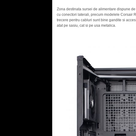
Zona destinata sursei de alimentare dispune de pad
cu conectori laterali, precum modelele Corsair R
trecere pentru cabluri sunt bine gandite si acce
atat pe sasiu, cat si pe usa metalica.