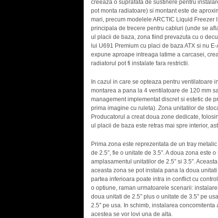
creeaza o suprafata de sustinere pentru instalar
pot monta radiatoare) si montant este de aproxi
mari, precum modelele ARCTIC Liquid Freezer I
principala de trecere pentru cabluri (unde se afl
ul placii de baza, zona fiind prevazuta cu o dec
lui U691 Premium cu placi de baza ATX si nu E-A
expune aproape intreaga latime a carcasei, crean
radiatorul pot fi instalate fara restrictii.
In cazul in care se opteaza pentru ventilatoare i
montarea a pana la 4 ventilatoare de 120 mm sa
management implementat discret si estetic de pro
prima imagine cu ruleta). Zona unitatilor de stoc
Producatorul a creat doua zone dedicate, folosin
ul placii de baza este retras mai spre interior, ast
Prima zona este reprezentata de un tray metalic 
de 2.5″, fie o unitate de 3.5″. A doua zona este 
amplasamentul unitatilor de 2.5″ si 3.5″. Aceasta
aceasta zona se pot instala pana la doua unitati de
partea inferioara poate intra in conflict cu con
o optiune, raman urmatoarele scenarii: instalarea 
doua unitati de 2.5″ plus o unitate de 3.5″ pe usa
2.5″ pe usa. In schimb, instalarea concomitenta 
acestea se vor lovi una de alta.