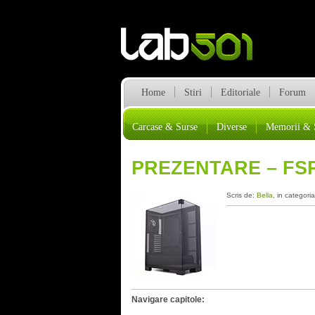
Home
Stiri
Editoriale
Forum
Carcase & Surse
Diverse
Memorii & 
PREZENTARE – FS
Scris de:
Bella
, in categori
Navigare capitole: