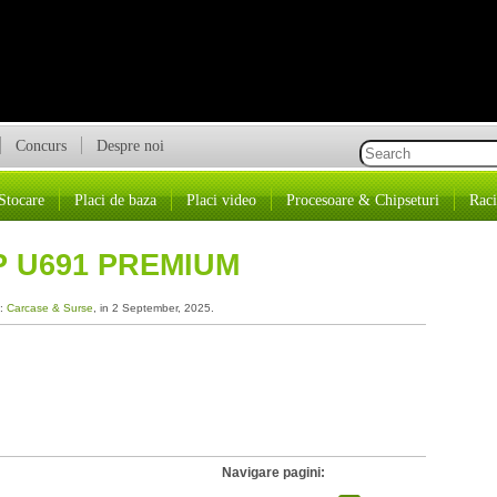
Concurs
Despre noi
Stocare
Placi de baza
Placi video
Procesoare & Chipseturi
Raci
P U691 PREMIUM
a:
Carcase & Surse
, in 2 September, 2025.
Navigare pagini: