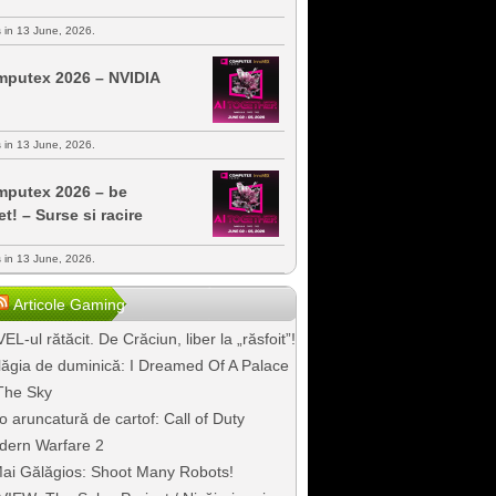
s in 13 June, 2026.
putex 2026 – NVIDIA
s in 13 June, 2026.
putex 2026 – be
et! – Surse si racire
s in 13 June, 2026.
Articole Gaming
EL-ul rătăcit. De Crăciun, liber la „răsfoit”!
ăgia de duminică: I Dreamed Of A Palace
The Sky
o aruncatură de cartof: Call of Duty
dern Warfare 2
ai Gălăgios: Shoot Many Robots!