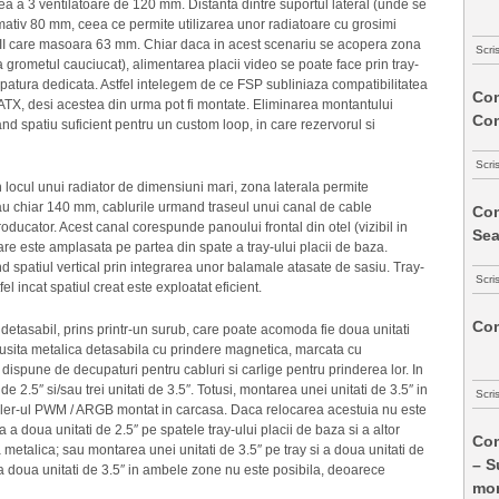
ea a 3 ventilatoare de 120 mm. Distanta dintre suportul lateral (unde se
mativ 80 mm, ceea ce permite utilizarea unor radiatoare cu grosimi
II care masoara 63 mm. Chiar daca in acest scenariu se acopera zona
Scri
a grometul cauciucat), alimentarea placii video se poate face prin tray-
upatura dedicata. Astfel intelegem de ce FSP subliniaza compatibilitatea
Com
TX, desi acestea din urma pot fi montate. Eliminarea montantului
Co
d spatiu suficient pentru un custom loop, in care rezervorul si
Scri
n locul unui radiator de dimensiuni mari, zona laterala permite
u chiar 140 mm, cablurile urmand traseul unui canal de cable
Com
ducator. Acest canal corespunde panoului frontal din otel (vizibil in
Sea
are este amplasata pe partea din spate a tray-ului placii de baza.
d spatiul vertical prin integrarea unor balamale atasate de sasiu. Tray-
Scri
fel incat spatiul creat este exploatat eficient.
Com
detasabil, prins printr-un surub, care poate acomoda fie doua unitati
o usita metalica detasabila cu prindere magnetica, marcata cu
 dispune de decupaturi pentru cabluri si carlige pentru prinderea lor. In
 2.5″ si/sau trei unitati de 3.5″. Totusi, montarea unei unitati de 3.5″ in
Scri
troller-ul PWM / ARGB montat in carcasa. Daca relocarea acestuia nu este
a doua unitati de 2.5″ pe spatele tray-ului placii de baza si a altor
Com
 metalica; sau montarea unei unitati de 3.5″ pe tray si a doua unitati de
– S
a doua unitati de 3.5″ in ambele zone nu este posibila, deoarece
mon