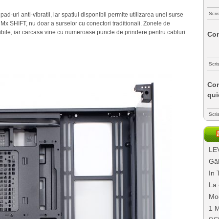
Scri
-uri anti-vibratii, iar spatiul disponibil permite utilizarea unei surse
Mx SHIFT, nu doar a surselor cu conectori traditionali. Zonele de
sibile, iar carcasa vine cu numeroase puncte de prindere pentru cabluri
Com
Scri
Com
qui
Scri
LEV
Găl
In 
La 
Mo
1 M