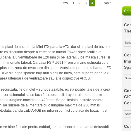
Prev
1
2
3
4
5
Next
Cele
Com
The
Scri
cu placi de baza de la Mini-ITX pana la ATX, dar si cu placi de baza ce
e ca discutam despre o carcasa in format Tower, specificatiile in
Com
ru pana la 8 ventilatoare de 120 mm (4 pe lateral, 3 pe masca sursei si
Imp
80 mm montate lateral. Carcasa FSP U691 Premium vine echipata cu un
Spa
lasat in zona de evacuare din spate. Acesta, impreuna cu banda LED
GB situat pe spatele tray-ului placii de baza, care suporta pana la 8
area ulterioara de ventilatoare sau alte dispozitive ARGB.
Scri
securizata, fie din otel – sunt detasabile, exista posibilitatea de a crea
Com
larea sistemului sa se faca fara obstructii. Layout-ul interior permite
GI
vand o lungime maxima de 420 mm. Se pot instala inclusiv coolere
Co
m, iar sursele de alimentare cu o lungime maxima de 250 mm isi
otodata, banda LED ARGB nu intra in conflict cu placa de baza, intre
Scri
Com
ere bine finisate pentru cabluri, iar impreuna cu montantul detasabil