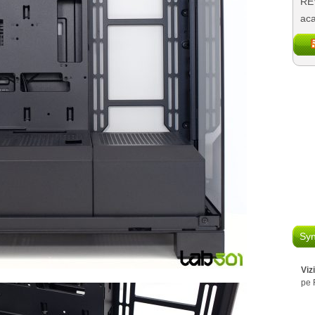
REV
aca
Syn
Viz
pe 