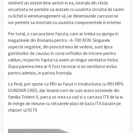
obtineti un sistem bine aerisit in ea, laterala din sticla
securizata ne permite sa aratam cu usurinta circuitul de racire
cu lichid si wiremanagement-ul, iar dimensiunile carcasei ne
vor permite sa montam cu usurinta componentele in interior.
Per total, o carcasa bine facuta, care ar trebui sa ajunga in
magazinele din Romania pentru ~6-700 RON. Singurele
aspecte negative, din punctul meu de vedere, sunt lipsa
garniturilor de cauciuc in zona orificiilor de trecere pentru
cabluri, respectiv faptul ca avem un singur ventilator inclus.
Dupa parerea mea ar fi fost necesar si un ventilator inclus
pentru admisie, in partea frontala.
La final, pot spune ca MSI au facut o treaba buna cu MSI MPG
GUNGNIR 100D, dar tinand cont de cum arata sistemele din
familia Trident X, parca as vrea sa vad si o carcasa ITX de la ei.
Ar merge de minune cu viitoarele placi de baza ITX bazate pe
chipset-ul X570.