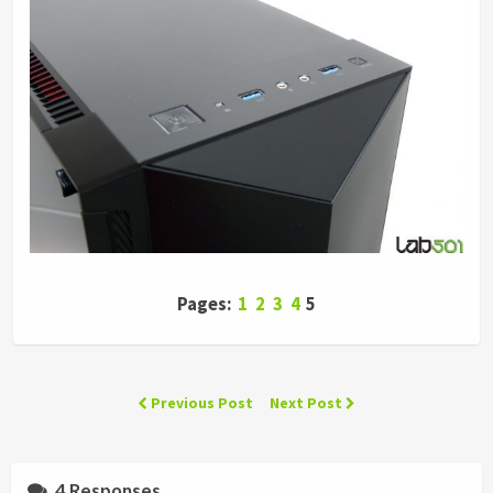
Pages:
1
2
3
4
5
Previous Post
Next Post
4 Responses