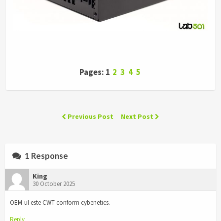
Pages: 1
2
3
4
5
Previous Post
Next Post
1 Response
King
30 October 2025
OEM-ul este CWT conform cybenetics.
Reply