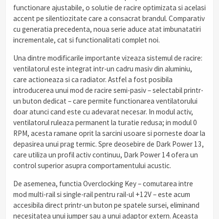
functionare ajustabile, o solutie de racire optimizata si acelasi
accent pe silentiozitate care a consacrat brandul. Comparativ
cu generatia precedenta, noua serie aduce atat imbunatatiri
incrementale, cat si functionalitati complet noi.
Una dintre modificarile importante vizeaza sistemul de racire:
ventilatorul este integrat intr-un cadru masiv din aluminiu,
care actioneaza si ca radiator. Astfel a fost posibila
introducerea unui mod de racire semi-pasiv – selectabil printr-
un buton dedicat – care permite functionarea ventilatorului
doar atunci cand este cu adevarat necesar. In modul activ,
ventilatorul ruleaza permanent la turatie redusa; in modul 0
RPM, acesta ramane oprit la sarcini usoare si porneste doar la
depasirea unui prag termic. Spre deosebire de Dark Power 13,
care utiliza un profil activ continuu, Dark Power 14 ofera un
control superior asupra comportamentului acustic.
De asemenea, functia Overclocking Key – comutarea intre
mod multi-rail si single-rail pentru rail-ul +12V – este acum
accesibila direct printr-un buton pe spatele sursei, eliminand
necesitatea unui jumper sau a unui adaptor extern. Aceasta