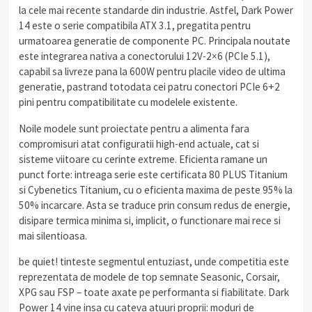
la cele mai recente standarde din industrie. Astfel, Dark Power
14 este o serie compatibila ATX 3.1, pregatita pentru
urmatoarea generatie de componente PC. Principala noutate
este integrarea nativa a conectorului 12V-2×6 (PCIe 5.1),
capabil sa livreze pana la 600W pentru placile video de ultima
generatie, pastrand totodata cei patru conectori PCIe 6+2
pini pentru compatibilitate cu modelele existente.
Noile modele sunt proiectate pentru a alimenta fara
compromisuri atat configuratii high-end actuale, cat si
sisteme viitoare cu cerinte extreme. Eficienta ramane un
punct forte: intreaga serie este certificata 80 PLUS Titanium
si Cybenetics Titanium, cu o eficienta maxima de peste 95% la
50% incarcare. Asta se traduce prin consum redus de energie,
disipare termica minima si, implicit, o functionare mai rece si
mai silentioasa.
be quiet! tinteste segmentul entuziast, unde competitia este
reprezentata de modele de top semnate Seasonic, Corsair,
XPG sau FSP – toate axate pe performanta si fiabilitate. Dark
Power 14 vine insa cu cateva atuuri proprii: moduri de