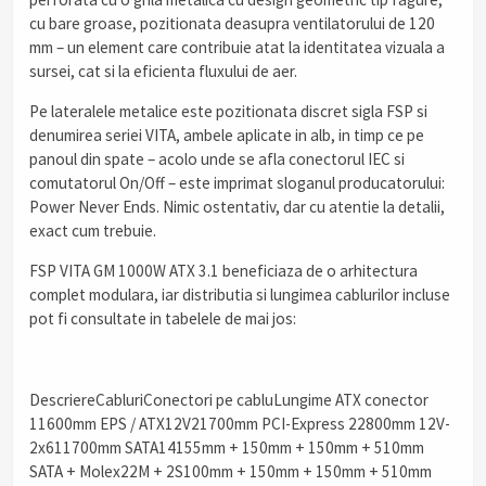
cu bare groase, pozitionata deasupra ventilatorului de 120
mm – un element care contribuie atat la identitatea vizuala a
sursei, cat si la eficienta fluxului de aer.
Pe lateralele metalice este pozitionata discret sigla FSP si
denumirea seriei VITA, ambele aplicate in alb, in timp ce pe
panoul din spate – acolo unde se afla conectorul IEC si
comutatorul On/Off – este imprimat sloganul producatorului:
Power Never Ends. Nimic ostentativ, dar cu atentie la detalii,
exact cum trebuie.
FSP VITA GM 1000W ATX 3.1 beneficiaza de o arhitectura
complet modulara, iar distributia si lungimea cablurilor incluse
pot fi consultate in tabelele de mai jos:
DescriereCabluriConectori pe cabluLungime ATX conector
11600mm EPS / ATX12V21700mm PCI-Express 22800mm 12V-
2x611700mm SATA14155mm + 150mm + 150mm + 510mm
SATA + Molex22M + 2S100mm + 150mm + 150mm + 510mm