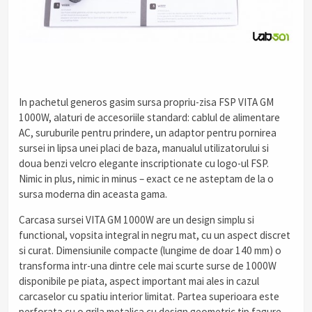
In pachetul generos gasim sursa propriu-zisa FSP VITA GM
1000W, alaturi de accesoriile standard: cablul de alimentare
AC, suruburile pentru prindere, un adaptor pentru pornirea
sursei in lipsa unei placi de baza, manualul utilizatorului si
doua benzi velcro elegante inscriptionate cu logo-ul FSP.
Nimic in plus, nimic in minus – exact ce ne asteptam de la o
sursa moderna din aceasta gama.
Carcasa sursei VITA GM 1000W are un design simplu si
functional, vopsita integral in negru mat, cu un aspect discret
si curat. Dimensiunile compacte (lungime de doar 140 mm) o
transforma intr-una dintre cele mai scurte surse de 1000W
disponibile pe piata, aspect important mai ales in cazul
carcaselor cu spatiu interior limitat. Partea superioara este
perforata cu o grila metalica cu design geometric tip fagure,