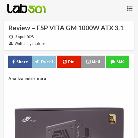
Review – FSP VITA GM 1000W ATX 3.1
3 April 2025
Written by matose
Share
Tweet
Pin
Mail
SMS
Analiza exterioara