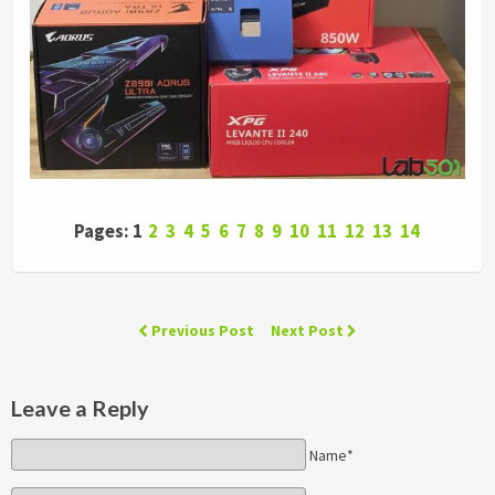
Pages: 1
2
3
4
5
6
7
8
9
10
11
12
13
14
Previous Post
Next Post
Leave a Reply
Name*