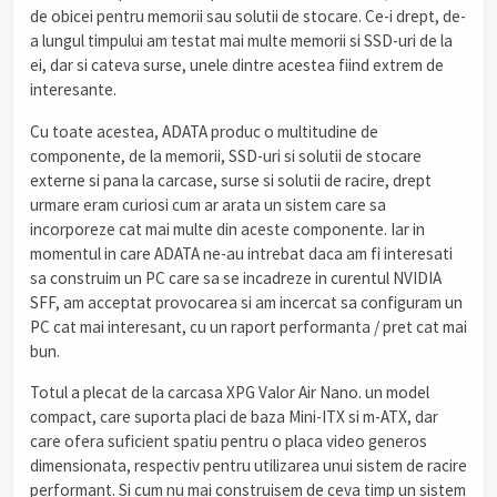
de obicei pentru memorii sau solutii de stocare. Ce-i drept, de-
a lungul timpului am testat mai multe memorii si SSD-uri de la
ei, dar si cateva surse, unele dintre acestea fiind extrem de
interesante.
Cu toate acestea, ADATA produc o multitudine de
componente, de la memorii, SSD-uri si solutii de stocare
externe si pana la carcase, surse si solutii de racire, drept
urmare eram curiosi cum ar arata un sistem care sa
incorporeze cat mai multe din aceste componente. Iar in
momentul in care ADATA ne-au intrebat daca am fi interesati
sa construim un PC care sa se incadreze in curentul NVIDIA
SFF, am acceptat provocarea si am incercat sa configuram un
PC cat mai interesant, cu un raport performanta / pret cat mai
bun.
Totul a plecat de la carcasa XPG Valor Air Nano. un model
compact, care suporta placi de baza Mini-ITX si m-ATX, dar
care ofera suficient spatiu pentru o placa video generos
dimensionata, respectiv pentru utilizarea unui sistem de racire
performant. Si cum nu mai construisem de ceva timp un sistem