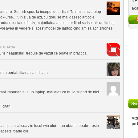
REV
aca
rimare. Superb spus la inceput de articol “Nu imi plac laptop-
ook-urile…”. In ziua de azi, cu greu se mai gasesc articole
oduse testate efectiv, majoritatea articolelor fiind scrise intr-un limbaj
 Voi avea in vedere si acest model de laptop cind am sa achizitionez
0 la 14:34
lte neajunsuri, trebuie de vazut ce poate in practica.
ru portabilitatea sa ridicata
 mai importante la un laptop, mai ales ca nu le suport de nici
Syn
icitari.
Viz
pe 
e ii pui si altceav in locul win ului….un ubuntu poate…este
at este foarte ok!