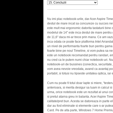
Nu imi plac notebook-urile, dar Acer Aspire Time
destul de mare incat sa concureze cu succes netb
este mult mai ergonomic datorita tastaturii bine c
modelul de 14″ este inca destul de mare pentru 
de 11,6″ daca mi-ar trece prin mana. Ce am vazu
inca odata ce poate face platforma Intel Arrand
un nivel de performanta foarte bun pentru gama di
foarte bine pe noul Timeline, si vom putea sa ne 
este un notebook recomandat pentru randari, enco
nu cred ca le putem numi chiar notebook-uri. Nu b
notebook-uri de bussines (conectica, securitate,
vom avea nevoie vreodata, avand ca avantaj porta
portabil, si totusi nu lipseste unitatea optica, iar
Cum nu poate fi totul doar lapte si miere, “teste
anterioara, si merita desigur sa luam in calcul 
urma, orice notebook este un rezultat al unui c
si pretul atarna greu in balanta. Acer Aspire Tim
calitate/pret bun. Acesta se datoreaza in parte el
dar au fost eliminate si elemente care s-ar putea
Card. Pe de alta parte, Windows 7 Home Premium