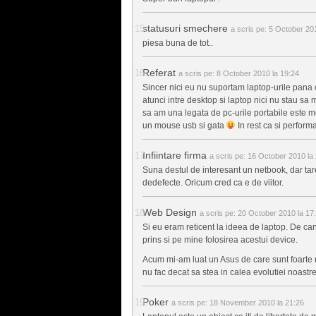
statusuri smechere
a scris pe:
5 October 201
piesa buna de tot..
Referat
a scris pe:
8 October 2010 la 19:24
Sincer nici eu nu suportam laptop-urile pana
atunci intre desktop si laptop nici nu stau s
sa am una legata de pc-urile portabile este m
un mouse usb si gata
In rest ca si perform
Infiintare firma
a scris pe:
16 October 2010 la 
Suna destul de interesant un netbook, dar ta
dedefecte. Oricum cred ca e de viitor.
Web Design
a scris pe:
20 October 2010 la 17
Si eu eram reticent la ideea de laptop. De cand
prins si pe mine folosirea acestui device.
Acum mi-am luat un Asus de care sunt foarte m
nu fac decat sa stea in calea evolutiei noastr
Poker
a scris pe:
18 November 2010 la 21:26