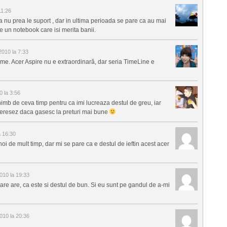
11:26
va nu prea le suport , dar in ultima perioada se pare ca au mai
e un notebook care isi merita banii.
010 la 7:33
reme. Acer Aspire nu e extraordinară, dar seria TimeLine e
 la 3:56
chimb de ceva timp pentru ca imi lucreaza destul de greu, iar
teresez daca gasesc la preturi mai bune
 16:30
oi de mult timp, dar mi se pare ca e destul de ieftin acest acer
010 la 19:33
care are, ca este si destul de bun. Si eu sunt pe gandul de a-mi
010 la 20:36