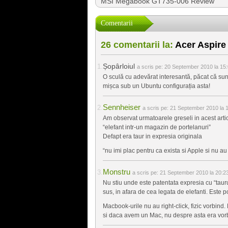
MSI Megabook GT735-006 Review
Comentarii
26 comentarii la:
Acer Aspire
Șopârloiul
a scris pe:
20 September 2010 la 15
O sculă cu adevărat interesantă, păcat că sun
mișca sub un Ubuntu configurația asta!
Sennheiser
a scris pe:
21 September 2010 la 
Am observat urmatoarele greseli in acest artic
“elefant intr-un magazin de portelanuri”
Defapt era taur in expresia originala
“nu imi plac pentru ca exista si Apple si nu au 
Monstru
a scris pe:
21 September 2010 la 20:2
Nu stiu unde este patentata expresia cu “taur
sus, in afara de cea legata de elefanti. Este p
Macbook-urile nu au right-click, fizic vorbind.
si daca avem un Mac, nu despre asta era vorba