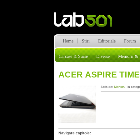
Home
Stiri
Editoriale
Forum
Carcase & Surse
Diverse
Memorii & 
ACER ASPIRE TIME
Scris de:
Monstru
, in categ
Navigare capitole: