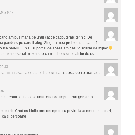
0 la 9:47
 cand am pus mana pe unul cat de cat puternic tehnic. De
a ma gandesc pe care il aleg. Singura mea problema daca ar fi
ouse pad-ul … nu il suport si de aceea am gasit o solutie de mijloc
ate mie personal mi se pare cam la fel cu orice alt tip de pc …
20:33
re am impresia ca odata ce l-ai cumparat descoperi o gramada
:34
 a trebuit sa folosesc unul fortat de imprejurari (job) m-a
ultumit. Cred ca ideile preconcepute cu privire la asemenea lucruri,
e, ca si persoane.