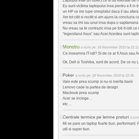
Laptopul este un obiect ce iti da libertate de
Eu sunt victima laptopului insa pentru a fi i
un HP ce imi rupe omoplatul daca il iau afara
Am tot citit si recitit si am ajuns la concluzia 
vreau sa imi iau unul insa dupa o saptamana de
Nu vreau sa te contrazic insa pe toti it-istii c
“legendarul Asus” sau Acer.Acestea sunt lapto
Monstru
a scris pe:
18 November 2010 la 22:11
Ce inseamna IT-isti? Si de ce ar fi Asus sau A
Ok, Dell si Toshiba, sunt de acord. De ce n
Poker
a scris pe:
18 November 2010 la 22:36
Vaio este prea scump si nu-si merita banii
Lenovo cade la partea de design
Macbook prea scump
Acer se incinge…
etc…
Centrale termice pe lemne preturi
a scri
Mi se pare un laptop foarte bun, performant. P
util si super bun.