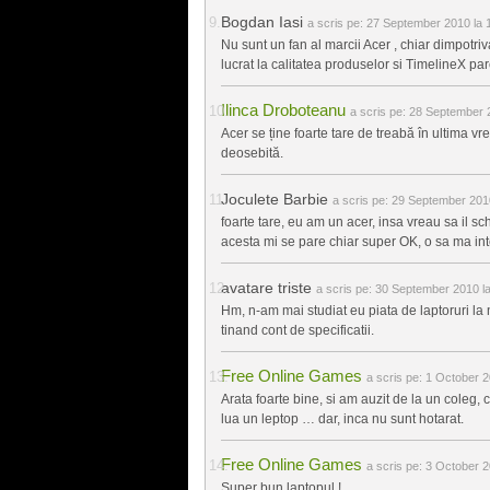
Bogdan Iasi
a scris pe:
27 September 2010 la 
Nu sunt un fan al marcii Acer , chiar dimpotri
lucrat la calitatea produselor si TimelineX par
Ilinca Droboteanu
a scris pe:
28 September 2
Acer se ține foarte tare de treabă în ultima v
deosebită.
Joculete Barbie
a scris pe:
29 September 2010
foarte tare, eu am un acer, insa vreau sa il s
acesta mi se pare chiar super OK, o sa ma in
avatare triste
a scris pe:
30 September 2010 la
Hm, n-am mai studiat eu piata de laptoruri la n
tinand cont de specificatii.
Free Online Games
a scris pe:
1 October 2
Arata foarte bine, si am auzit de la un coleg, 
lua un leptop … dar, inca nu sunt hotarat.
Free Online Games
a scris pe:
3 October 2
Super bun laptopul !