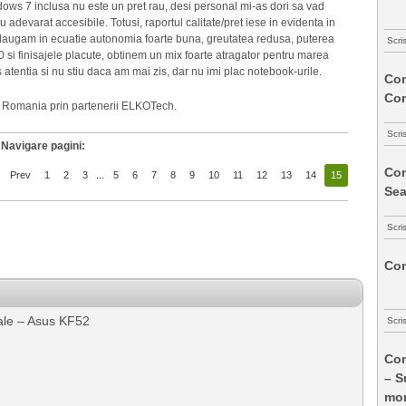
ws 7 inclusa nu este un pret rau, desi personal mi-as dori sa vad
adevarat accesibile. Totusi, raportul calitate/pret iese in evidenta in
adaugam in ecuatie autonomia foarte buna, greutatea redusa, puterea
Scri
 si finisajele placute, obtinem un mix foarte atragator pentru marea
as atentia si nu stiu daca am mai zis, dar nu imi plac notebook-urile.
Com
Co
n Romania prin partenerii ELKOTech.
Scri
Navigare pagini:
Com
Prev
1
2
3
...
5
6
7
8
9
10
11
12
13
14
15
Sea
Scri
Com
ale – Asus KF52
Scri
Com
– S
mon