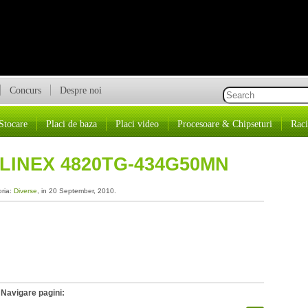
Concurs
Despre noi
Stocare
Placi de baza
Placi video
Procesoare & Chipseturi
Raci
LINEX 4820TG-434G50MN
oria:
Diverse
, in 20 September, 2010.
Navigare pagini: