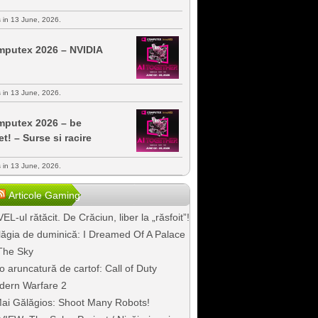
s in 13 June, 2026.
putex 2026 – NVIDIA
s in 13 June, 2026.
putex 2026 – be
et! – Surse si racire
s in 13 June, 2026.
Articole Gaming
EL-ul rătăcit. De Crăciun, liber la „răsfoit”!
ăgia de duminică: I Dreamed Of A Palace
The Sky
o aruncatură de cartof: Call of Duty
dern Warfare 2
ai Gălăgios: Shoot Many Robots!