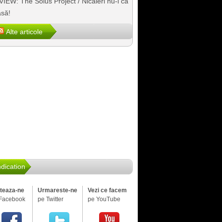
IEW: The Solus Project / Nicăieri nu-i ca
să!
Alte articole
dication
iteaza-ne
Urmareste-ne
Vezi ce facem
Facebook
pe Twitter
pe YouTube