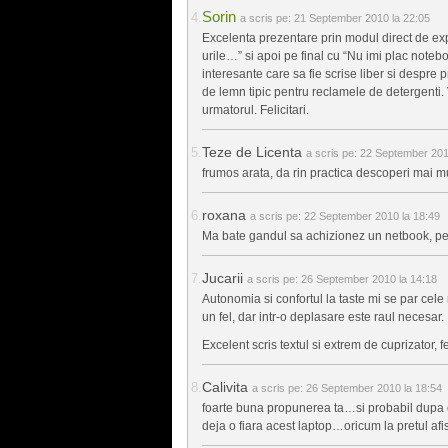
Sorin
a scris pe:
21 September 2010 la 22:05
Excelenta prezentare prin modul direct de exp
urile…” si apoi pe final cu “Nu imi plac noteb
interesante care sa fie scrise liber si despre pr
de lemn tipic pentru reclamele de detergenti.
urmatorul. Felicitari.
Teze de Licenta
a scris pe:
22 September 201
frumos arata, da rin practica descoperi mai mu
roxana
a scris pe:
22 September 2010 la 18:49
Ma bate gandul sa achizionez un netbook, pent
Jucarii
a scris pe:
26 September 2010 la 14:18
Autonomia si confortul la taste mi se par cele
un fel, dar intr-o deplasare este raul necesar.
Excelent scris textul si extrem de cuprizator, fel
Calivita
a scris pe:
26 September 2010 la 18:54
foarte buna propunerea ta…si probabil dupa c
deja o fiara acest laptop…oricum la pretul afis