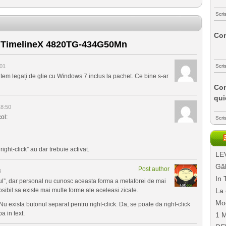
Scri
Com
 TimelineX 4820TG-434G50Mn
:01
Scri
tem legați de glie cu Windows 7 inclus la pachet. Ce bine s-ar
Com
qui
18:50
ol:
Scri
right-click” au dar trebuie activat.
LEV
Găl
Post author
3
In 
ul”, dar personal nu cunosc aceasta forma a metaforei de mai
osibil sa existe mai multe forme ale aceleasi zicale.
La 
Mo
 Nu exista butonul separat pentru right-click. Da, se poate da right-click
 in text.
1 M