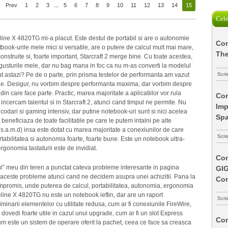
Prev
1
2
3
...
5
6
7
8
9
10
11
12
13
14
15
Cele
line X 4820TG mi-a placut. Este destul de portabil si are o autonomie
Com
ook-urile mele mici si versatile, are o putere de calcul mult mai mare,
The
onstruite si, foarte important, Starcraft 2 merge bine. Cu toate acestea,
gusturile mele, dar nu bag mana in foc ca nu m-as converti la modelul
Scri
t astazi? Pe de o parte, prin prisma testelor de performanta am vazut
ale. Desigur, nu vorbim despre performanta maxima, dar vorbim despre
n care face parte. Practic, marea majoritate a aplicatiilor vor rula
Com
incercam talentul si in Starcraft 2, atunci cand timpul ne permite. Nu
Imp
dari si gaming intensiv, dar putine notebook-uri sunt si nici acelea
Spa
eneficiaza de toate facilitatile pe care le putem intalni pe alte
 s.a.m.d) insa este dotat cu marea majoritate a conexiunilor de care
Scri
bilitatea si autonomia foarte, foarte bune. Este un notebook ultra-
 ergonomia tastaturii este de invidiat.
Com
rul” meu din teren a punctat cateva probleme interesante in pagina
GI
si aceste probleme atunci cand ne decidem asupra unei achizitii. Pana la
Co
ompromis, unde puterea de calcul, portabilitatea, autonomia, ergonomia
eline X 4820TG nu este un notebook ieftin, dar are un raport
Scri
iminarii elementelor cu utilitate redusa, cum ar fi conexiunile FireWire,
 dovedi foarte utile in cazul unui upgrade, cum ar fi un slot Express
Com
 este un sistem de operare oferit la pachet, ceea ce face sa creasca