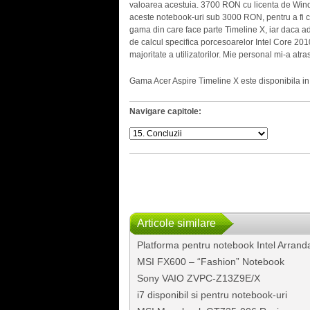
valoarea acestuia. 3700 RON cu licenta de Windo
aceste notebook-uri sub 3000 RON, pentru a fi cu 
gama din care face parte Timeline X, iar daca 
de calcul specifica porcesoarelor Intel Core 2010
majoritate a utilizatorilor. Mie personal mi-a atr
Gama Acer Aspire Timeline X este disponibila i
Navigare capitole:
Articole similare
Platforma pentru notebook Intel Arrand
MSI FX600 – “Fashion” Notebook
Sony VAIO ZVPC-Z13Z9E/X
i7 disponibil si pentru notebook-uri