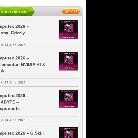
 mai recente stiri
putex 2026 –
rmal Grizzly
s in 14 June, 2026.
putex 2026 –
lementari NVIDIA RTX
rk
s in 14 June, 2026.
putex 2026 –
GABYTE –
mponente
s in 14 June, 2026.
putex 2026 – G.Skill