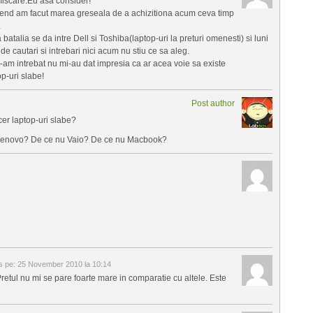
 miscare.Eu asa consider!
n trend am facut marea greseala de a achizitiona acum ceva timp
.
ca batalia se da intre Dell si Toshiba(laptop-uri la preturi omenesti) si luni
 cautari si intrebari nici acum nu stiu ce sa aleg.
e i-am intrebat nu mi-au dat impresia ca ar acea voie sa existe
p-uri slabe!
Post author
cer laptop-uri slabe?
u Lenovo? De ce nu Vaio? De ce nu Macbook?
s pe:
25 November 2010 la 10:14
retul nu mi se pare foarte mare in comparatie cu altele. Este