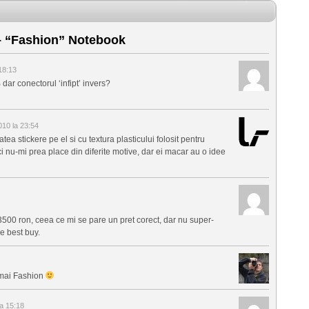
 “Fashion” Notebook
18:13
ar conectorul ‘infipt’ invers?
10 la 23:54
ea stickere pe el si cu textura plasticului folosit pentru
ici nu-mi prea place din diferite motive, dar ei macar au o idee
3500 ron, ceea ce mi se pare un pret corect, dar nu super-
e best buy.
 mai Fashion
a 15:18