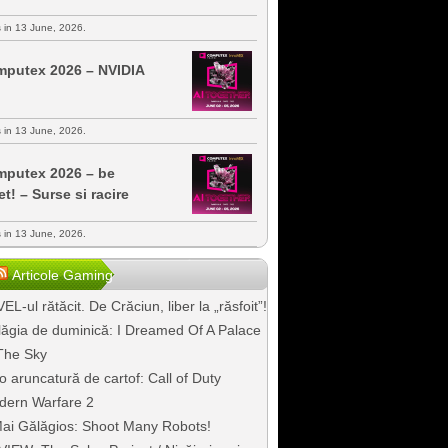
s in 13 June, 2026.
putex 2026 – NVIDIA
s in 13 June, 2026.
putex 2026 – be
et! – Surse si racire
s in 13 June, 2026.
Articole Gaming
EL-ul rătăcit. De Crăciun, liber la „răsfoit”!
ăgia de duminică: I Dreamed Of A Palace
The Sky
o aruncatură de cartof: Call of Duty
dern Warfare 2
ai Gălăgios: Shoot Many Robots!