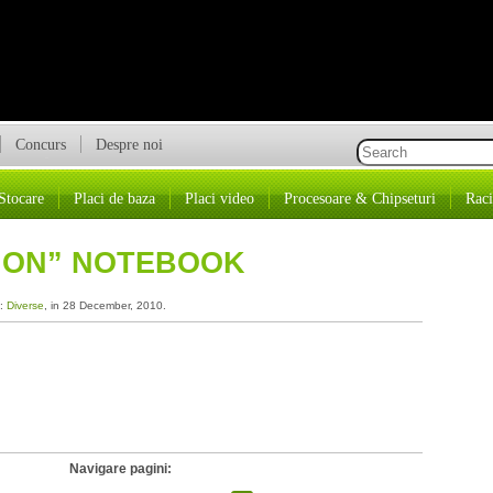
Concurs
Despre noi
Stocare
Placi de baza
Placi video
Procesoare & Chipseturi
Raci
HION” NOTEBOOK
a:
Diverse
, in 28 December, 2010.
Navigare pagini: