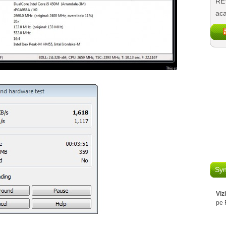
REV
aca
Syn
Viz
pe 