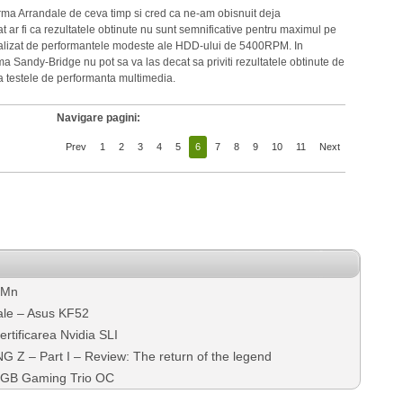
ma Arrandale de ceva timp si cred ca ne-am obisnuit deja
 ar fi ca rezultatele obtinute nu sunt semnificative pentru maximul pe
enalizat de performantele modeste ale HDD-ului de 5400RPM. In
a Sandy-Bridge nu pot sa va las decat sa priviti rezultatele obtinute de
 testele de performanta multimedia.
Navigare pagini:
Prev
1
2
3
4
5
6
7
8
9
10
11
Next
0Mn
ale – Asus KF52
ertificarea Nvidia SLI
 – Part I – Review: The return of the legend
6GB Gaming Trio OC