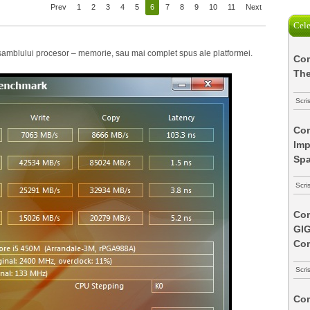
Prev
1
2
3
4
5
6
7
8
9
10
11
Next
Cele
samblului procesor – memorie, sau mai complet spus ale platformei.
Com
The
Scri
Com
Imp
Spa
Scri
Com
GI
Co
Scri
Com