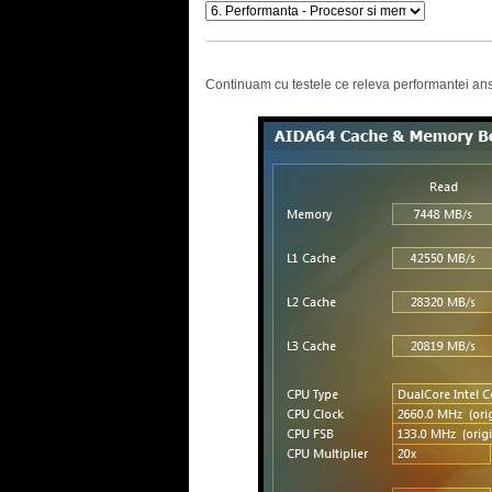
Continuam cu testele ce releva performantei an