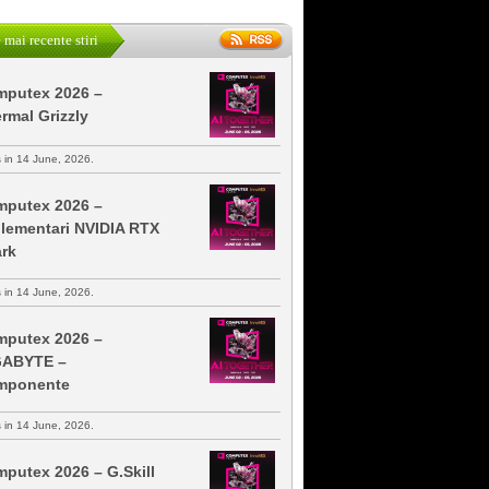
 mai recente stiri
putex 2026 –
rmal Grizzly
s in 14 June, 2026.
putex 2026 –
lementari NVIDIA RTX
rk
s in 14 June, 2026.
putex 2026 –
GABYTE –
mponente
s in 14 June, 2026.
putex 2026 – G.Skill