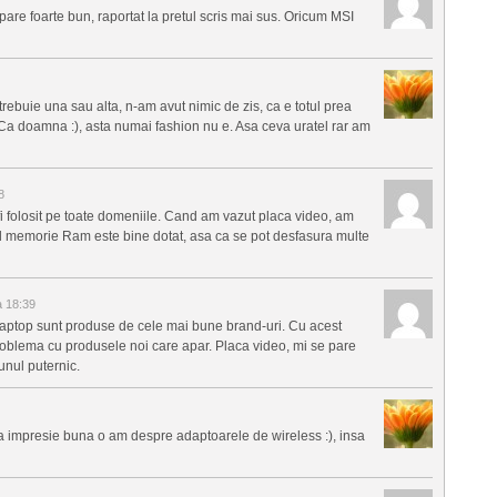
 pare foarte bun, raportat la pretul scris mai sus. Oricum MSI
trebuie una sau alta, n-am avut nimic de zis, ca e totul prea
? Ca doamna :), asta numai fashion nu e. Asa ceva uratel rar am
8
fi folosit pe toate domeniile. Cand am vazut placa video, am
olul memorie Ram este bine dotat, asa ca se pot desfasura multe
a 18:39
laptop sunt produse de cele mai bune brand-uri. Cu acest
 problema cu produsele noi care apar. Placa video, mi se pare
unul puternic.
ra impresie buna o am despre adaptoarele de wireless :), insa