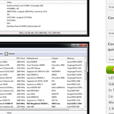
Scri
Com
Scri
Com
qui
Scri
LEV
Găl
In 
La 
Mo
1 M