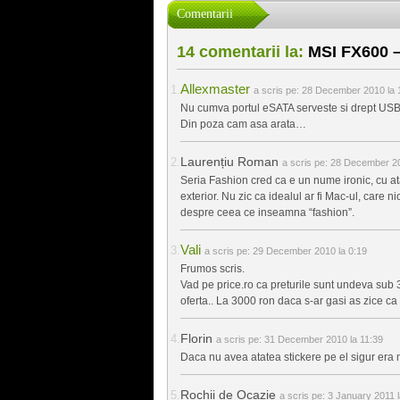
Comentarii
14 comentarii la:
MSI FX600 –
Allexmaster
a scris pe:
28 December 2010 la 
Nu cumva portul eSATA serveste si drept USB d
Din poza cam asa arata…
Laurențiu Roman
a scris pe:
28 December 20
Seria Fashion cred ca e un nume ironic, cu atat
exterior. Nu zic ca idealul ar fi Mac-ul, care n
despre ceea ce inseamna “fashion”.
Vali
a scris pe:
29 December 2010 la 0:19
Frumos scris.
Vad pe price.ro ca preturile sunt undeva sub 
oferta.. La 3000 ron daca s-ar gasi as zice ca 
Florin
a scris pe:
31 December 2010 la 11:39
Daca nu avea atatea stickere pe el sigur era
Rochii de Ocazie
a scris pe:
3 January 2011 l