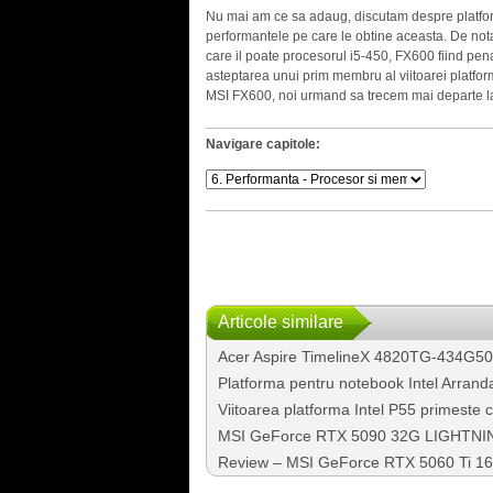
Nu mai am ce sa adaug, discutam despre platfor
performantele pe care le obtine aceasta. De notat
care il poate procesorul i5-450, FX600 fiind p
asteptarea unui prim membru al viitoarei platform
MSI FX600, noi urmand sa trecem mai departe la
Navigare capitole:
Articole similare
Acer Aspire TimelineX 4820TG-434G5
Platforma pentru notebook Intel Arrand
Viitoarea platforma Intel P55 primeste c
MSI GeForce RTX 5090 32G LIGHTNING Z
Review – MSI GeForce RTX 5060 Ti 1