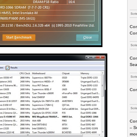
Scri
Com
Co
Scri
Com
Sea
Scri
Com
Scri
Com
– S
mon