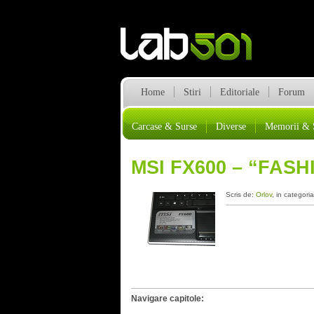
Home
Stiri
Editoriale
Forum
Carcase & Surse
Diverse
Memorii & 
MSI FX600 – “FAS
Scris de:
Orlov
, in categori
Navigare capitole: