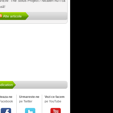
IEW: The Solus Project / Nicăieri nu-i ca
să!
Alte articole
dication
iteaza-ne
Urmareste-ne
Vezi ce facem
Facebook
pe Twitter
pe YouTube