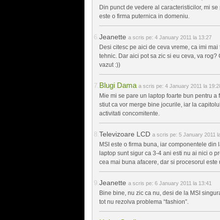
Din punct de vedere al caracteristicilor, mi se
este o firma puternica in domeniu.
Jeanette
a scris pe:
4 January 2011 la 13:27
Desi citesc pe aici de ceva vreme, ca imi mai 
tehnic. Dar aici pot sa zic si eu ceva, va rog
vazut :))
Blugi Dama
a scris pe:
4 January 2011 la 19:2
Mie mi se pare un laptop foarte bun pentru a 
stiut ca vor merge bine jocurile, iar la capit
activitati concomitente.
Televizoare LCD
a scris pe:
5 January 2011 l
MSI este o firma buna, iar componentele din 
laptop sunt sigur ca 3-4 ani esti nu ai nici o
cea mai buna afacere, dar si procesorul este 
Jeanette
a scris pe:
6 January 2011 la 13:41
Bine bine, nu zic ca nu, desi de la MSI singu
tot nu rezolva problema “fashion”.