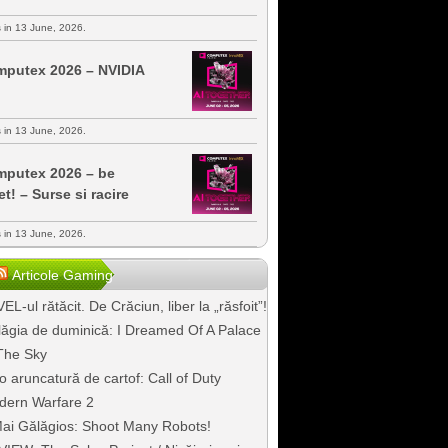
s in 13 June, 2026.
putex 2026 – NVIDIA
s in 13 June, 2026.
putex 2026 – be
et! – Surse si racire
s in 13 June, 2026.
Articole Gaming
EL-ul rătăcit. De Crăciun, liber la „răsfoit”!
ăgia de duminică: I Dreamed Of A Palace
The Sky
o aruncatură de cartof: Call of Duty
dern Warfare 2
ai Gălăgios: Shoot Many Robots!