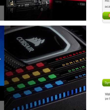
REV
aca
Syn
Viz
pe 