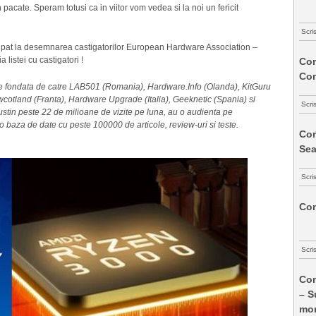
acate. Speram totusi ca in viitor vom vedea si la noi un fericit
Scri
ticipat la desemnarea castigatorilor European Hardware Association –
istei cu castigatori !
Com
Co
e fondata de catre LAB501 (Romania), Hardware.Info (Olanda), KitGuru
otland (Franta), Hardware Upgrade (Italia), Geeknetic (Spania) si
Scri
ustin peste 22 de milioane de vizite pe luna, au o audienta pe
o baza de date cu peste 100000 de articole, review-uri si teste.
Com
Sea
Scri
Com
Scri
Com
– S
mon