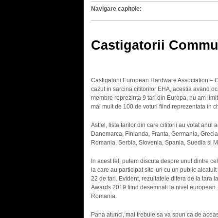
Navigare capitole:
Castigatorii Commu
Castigatorii European Hardware Association – C
cazut in sarcina cititorilor EHA, acestia avand oc
membre reprezinta 9 tari din Europa, nu am limitat
mai mult de 100 de voturi fiind reprezentata in c
Astfel, lista tarilor din care cititorii au votat an
Danemarca, Finlanda, Franta, Germania, Grecia, U
Romania, Serbia, Slovenia, Spania, Suedia si M
In acest fel, putem discuta despre unul dintre ce
la care au participat site-uri cu un public alcatui
22 de tari. Evident, rezultatele difera de la tar
Awards 2019 fiind desemnati la nivel european. Da
Romania.
Pana atunci, mai trebuie sa va spun ca de aceasta