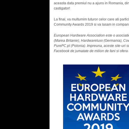
aceasta data premiul nu a ajuns in Romania, din p
castigator!
La final, va multumim tuturor celor care ati par
Community Awards 2019 si va lasam in compania l
European Hardware Association este o asociati
(Marea Britanie), Hardwareluxx (Germania), Cowc
PurePC.pl (Polonia). Impreuna, aceste site-uri s
Facebook de jumatate de milion de fani si ofera 