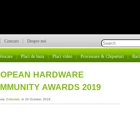
Concurs
Despre noi
Stocare
Placi de baza
Placi video
Procesoare & Chipseturi
Raci
UROPEAN HARDWARE
OMMUNITY AWARDS 2019
oria:
Editoriale
, in 24 October, 2019.