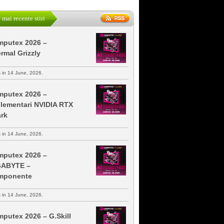
 mai recente stiri
putex 2026 –
rmal Grizzly
s in 14 June, 2026.
putex 2026 –
lementari NVIDIA RTX
rk
s in 14 June, 2026.
putex 2026 –
GABYTE –
mponente
s in 14 June, 2026.
putex 2026 – G.Skill