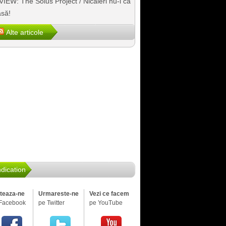
IEW: The Solus Project / Nicăieri nu-i ca
să!
Alte articole
dication
iteaza-ne
Urmareste-ne
Vezi ce facem
Facebook
pe Twitter
pe YouTube