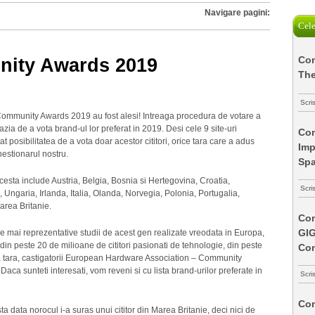
Navigare pagini:
Cele
Com
nity Awards 2019
The
Scri
ommunity Awards 2019 au fost alesi! Intreaga procedura de votare a
azia de a vota brand-ul lor preferat in 2019. Desi cele 9 site-uri
Com
 posibilitatea de a vota doar acestor cititori, orice tara care a adus
Imp
hestionarul nostru.
Spa
ul acesta include Austria, Belgia, Bosnia si Hertegovina, Croatia,
Scri
ngaria, Irlanda, Italia, Olanda, Norvegia, Polonia, Portugalia,
area Britanie.
Com
GI
le mai reprezentative studii de acest gen realizate vreodata in Europa,
t din peste 20 de milioane de cititori pasionati de tehnologie, din peste
Co
a la tara, castigatorii European Hardware Association – Community
ca sunteti interesati, vom reveni si cu lista brand-urilor preferate in
Scri
Com
 data norocul i-a suras unui cititor din Marea Britanie, deci nici de