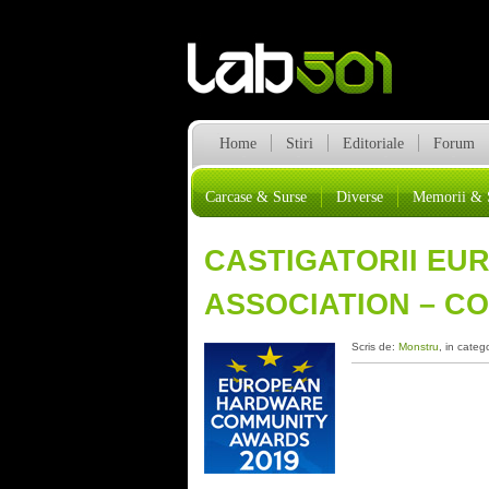
Home
Stiri
Editoriale
Forum
Carcase & Surse
Diverse
Memorii & 
CASTIGATORII E
ASSOCIATION – C
Scris de:
Monstru
, in categ