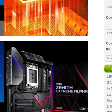
Scri
Com
Scri
Com
qui
Scri
LEV
Găl
In 
La 
Mo
1 M